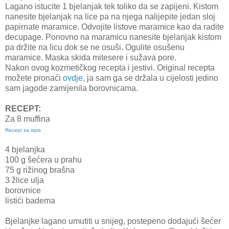
Lagano istucite 1 bjelanjak tek toliko da se zapijeni. Kistom
nanesite bjelanjak na lice pa na njega nalijepite jedan sloj
papirnate maramice. Odvojite listove maramice kao da radite
decupage. Ponovno na maramicu nanesite bjelanjak kistom
pa držite na licu dok se ne osuši. Ogulite osušenu
maramice. Maska skida mitesere i sužava pore.
Nakon ovog kozmetičkog recepta i jestivi. Original recepta
možete pronaći
ovdje
, ja sam ga se držala u cijelosti jedino
sam jagode zamijenila borovnicama.
RECEPT:
Za 8 muffina
Recept za ispis
4 bjelanjka
100 g šećera u prahu
75 g rižinog brašna
3 žlice ulja
borovnice
listići badema
Bjelanjke lagano umutiti u snijeg, postepeno dodajući šećer