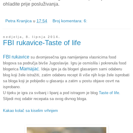
ohladite prije posluživanja.
Petra Kranjica
u
17:54
Broj komentara: 6:
nedjelja, 8. lipnja 2014.
FBI rukavice-Taste of life
FBI rukavice
su dvomjesečna igra namijenjena vlasnicima food
blogova sa područja bivše Jugoslavije. Igru je osmislila i pokrenula food
Mamajac
blogerica
. Ideja igre ja da blogeri glasanjem sami odaberu
blog koji žele istražiti, zatim odaberu recept ili više njih koje žele isprobati
sa bloga koji je pobijedio u glasanju a zatim u postu objave osvrt na
isprobano.
U tijeku je igra za svibanj i lipanj a pod istragom je blog
Taste of life
.
Slijedi moj odabir recepata sa ovog divnog bloga.
Kakao kolač sa kiselim vrhnjem