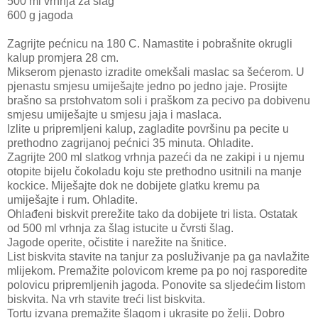
500 ml vrhnja za šlag
600 g jagoda
Zagrijte pećnicu na 180 C. Namastite i pobrašnite okrugli
kalup promjera 28 cm.
Mikserom pjenasto izradite omekšali maslac sa šećerom. U
pjenastu smjesu umiješajte jedno po jedno jaje. Prosijte
brašno sa prstohvatom soli i praškom za pecivo pa dobivenu
smjesu umiješajte u smjesu jaja i maslaca.
Izlite u pripremljeni kalup, zagladite površinu pa pecite u
prethodno zagrijanoj pećnici 35 minuta. Ohladite.
Zagrijte 200 ml slatkog vrhnja pazeći da ne zakipi i u njemu
otopite bijelu čokoladu koju ste prethodno usitnili na manje
kockice. Miješajte dok ne dobijete glatku kremu pa
umiješajte i rum. Ohladite.
Ohlađeni biskvit prerežite tako da dobijete tri lista. Ostatak
od 500 ml vrhnja za šlag istucite u čvrsti šlag.
Jagode operite, očistite i narežite na šnitice.
List biskvita stavite na tanjur za posluživanje pa ga navlažite
mlijekom. Premažite polovicom kreme pa po noj rasporedite
polovicu pripremljenih jagoda. Ponovite sa sljedećim listom
biskvita. Na vrh stavite treći list biskvita.
Tortu izvana premažite šlagom i ukrasite po želji. Dobro