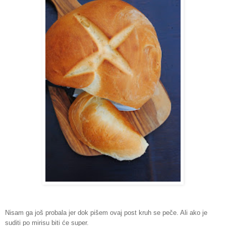
Nisam ga još probala jer dok pišem ovaj post kruh se peče. Ali ako je
suditi po mirisu biti će super.