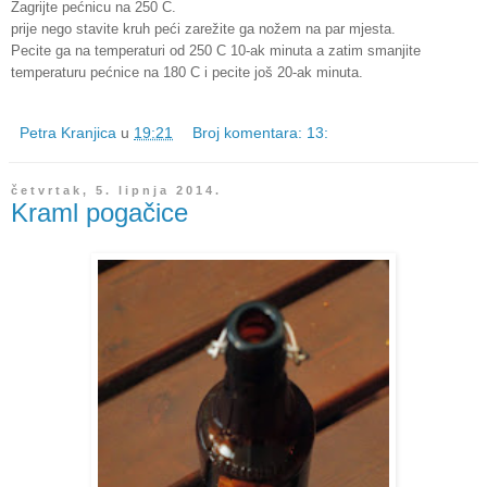
Zagrijte pećnicu na 250 C.
prije nego stavite kruh peći zarežite ga nožem na par mjesta.
Pecite ga na temperaturi od 250 C 10-ak minuta a zatim smanjite
temperaturu pećnice na 180 C i pecite još 20-ak minuta.
Petra Kranjica
u
19:21
Broj komentara: 13:
četvrtak, 5. lipnja 2014.
Kraml pogačice