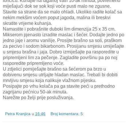
lončiću. Kuhajte na laganoj vatri 10-ak minuta, povremeno
miješajući dok se sok koji voće pusti malo ne zgusne.
Stavite sa strane da se malo ohladi. Ukoliko radite kolač sa
nekim mekšim voćem poput jagoda, malina ili breskvi
skratite vrijeme kuhanja.
Namastite i pobrašnite duboki lim dimenzija 25 x 35 cm.
Mikserom pjenasto izradite maslac i šećer. Dodajte jedno po
jedno jaje i aromu vanilije. Prosijte brašno sa soli, praškom
za pecivo i sodom bikarbonom. Prosijanu smjesu umiješajte
u smjesu brašna i jaja. Dobro izmiješajte pa rasporedite u
pripremljeni lim za pečenje. Zagladite površinu pa po noj
rasporedite pripremljeno voće.
U zdjelici pomiješajte brašno sa šećerom pa brzo u
dobivenu smjesu utrljajte hladan maslac. Trebali bi dobiti
mrvljivu smjesu koja nalikuje vlažnom pijesku.
Posipajte po vrhu kolača pa ga stavite peći u prethodno
zagrijanu pećnicu 50-ak minuta.
Narežite po želji prije posluživanja.
Petra Kranjica
u
16:46
Broj komentara: 5: