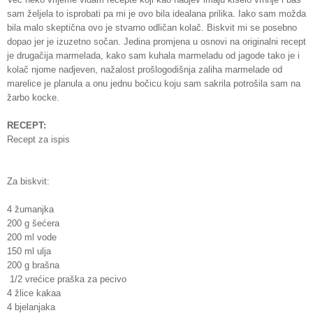
sam željela to isprobati pa mi je ovo bila idealana prilika. Iako sam možda
bila malo skeptična ovo je stvarno odličan kolač. Biskvit mi se posebno
dopao jer je izuzetno sočan. Jedina promjena u osnovi na originalni recept
je drugačija marmelada, kako sam kuhala marmeladu od jagode tako je i
kolač njome nadjeven, nažalost prošlogodišnja zaliha marmelade od
marelice je planula a onu jednu bočicu koju sam sakrila potrošila sam na
žarbo kocke.
RECEPT:
Recept za ispis
Za biskvit:
4 žumanjka
200 g šećera
200 ml vode
150 ml ulja
200 g brašna
1/2 vrećice praška za pecivo
4 žlice kakaa
4 bjelanjaka