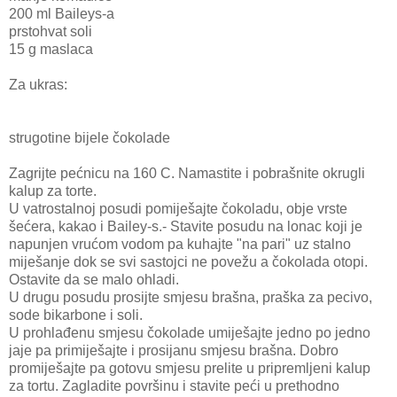
200 ml Baileys-a
prstohvat soli
15 g maslaca
Za ukras:
strugotine bijele čokolade
Zagrijte pećnicu na 160 C. Namastite i pobrašnite okrugli
kalup za torte.
U vatrostalnoj posudi pomiješajte čokoladu, obje vrste
šećera, kakao i Bailey-s.- Stavite posudu na lonac koji je
napunjen vrućom vodom pa kuhajte "na pari" uz stalno
miješanje dok se svi sastojci ne povežu a čokolada otopi.
Ostavite da se malo ohladi.
U drugu posudu prosijte smjesu brašna, praška za pecivo,
sode bikarbone i soli.
U prohlađenu smjesu čokolade umiješajte jedno po jedno
jaje pa primiješajte i prosijanu smjesu brašna. Dobro
promiješajte pa gotovu smjesu prelite u pripremljeni kalup
za tortu. Zagladite površinu i stavite peći u prethodno