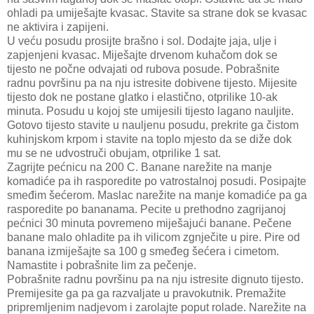
ohladi pa umiješajte kvasac. Stavite sa strane dok se kvasac
ne aktivira i zapijeni.
U veću posudu prosijte brašno i sol. Dodajte jaja, ulje i
zapjenjeni kvasac. Miješajte drvenom kuhačom dok se
tijesto ne počne odvajati od rubova posude. Pobrašnite
radnu površinu pa na nju istresite dobivene tijesto. Mijesite
tijesto dok ne postane glatko i elastično, otprilike 10-ak
minuta. Posudu u kojoj ste umijesili tijesto lagano nauljite.
Gotovo tijesto stavite u nauljenu posudu, prekrite ga čistom
kuhinjskom krpom i stavite na toplo mjesto da se diže dok
mu se ne udvostruči obujam, otprilike 1 sat.
Zagrijte pećnicu na 200 C. Banane narežite na manje
komadiće pa ih rasporedite po vatrostalnoj posudi. Posipajte
smeđim šećerom. Maslac narežite na manje komadiće pa ga
rasporedite po bananama. Pecite u prethodno zagrijanoj
pećnici 30 minuta povremeno miješajući banane. Pečene
banane malo ohladite pa ih vilicom zgnječite u pire. Pire od
banana izmiješajte sa 100 g smeđeg šećera i cimetom.
Namastite i pobrašnite lim za pečenje.
Pobrašnite radnu površinu pa na nju istresite dignuto tijesto.
Premijesite ga pa ga razvaljate u pravokutnik. Premažite
pripremljenim nadjevom i zarolajte poput rolade. Narežite na