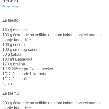
RECEPT:
Recept za ispis
Za tijesto:
150 g maslaca
100 g čokolade sa velikim udjelom kakaa, nasjeckana na
manje komadiće
100 g šećera
100 g smeđeg šećera
50 g kakaa
180 ml Bailleys-a
170 g brašna
1 1/2 žličice praška za pecivo
1/2 žličice sode bikarbone
1/2 žličice soli
3 jaja
Za kremu;
200 g
čokolade sa velikim udjelom kakaa, nasjeckana na
manje komadiće