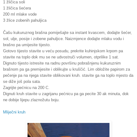
1 žličica soli
1 žličica šećera
200 ml mlake vode
3 žlice zobenih pahuljica
Čašu kukuruznog brašna pomiješajte sa instant kvascem, dodajte šećer,
sol, ulje, posije i zobene pahuljice. Naizmjence dodajte mlaku vodu i
brašno pa umijesite tijesto.
Gotovo tijesto stavite u veću posudu, prekrite kuhinjskom krpom pa
stavite na toplo dok mu se ne udvostruči volumen, otprilike 1 sat.
Dignuto tijesto istresite na radnu površinu pobrašnjenu kukuruznim
brašnom pa ga premijesite i oblikujte u kruščić. Lim obložite papirom za
pečenje pa na njega stavite oblikovani kruh. stavite ga na toplo mjesto da
se diže još pola sata.
Zagrijte pećnicu na 200 C.
Dignuti kruh stavite u zagrijanu pećnicu pa ga pecite 30 ak minuta, dok
ne dobije lijepu zlaznožutu boju.
Mliječni kruh