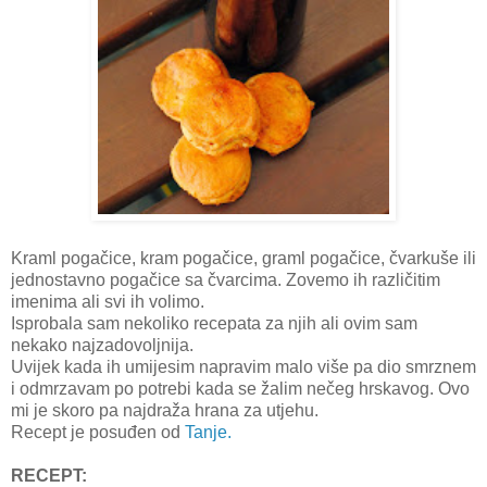
Kraml pogačice, kram pogačice, graml pogačice, čvarkuše ili
jednostavno pogačice sa čvarcima. Zovemo ih različitim
imenima ali svi ih volimo.
Isprobala sam nekoliko recepata za njih ali ovim sam
nekako najzadovoljnija.
Uvijek kada ih umijesim napravim malo više pa dio smrznem
i odmrzavam po potrebi kada se žalim nečeg hrskavog. Ovo
mi je skoro pa najdraža hrana za utjehu.
Recept je posuđen od
Tanje.
RECEPT: