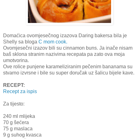
Domaćica ovomjesečnog izazova Daring bakersa bila je
Shelly sa bloga
C mom cook.
Ovomjesečni izazov bili su cinnamon buns. Ja inače nisam
baš sklona stranim nazivima recepata pa zato ova moja
umotvorina.
Ove rolice punjene karameliziranim pečenim bananama su
stvarno izvrsne i bile su super doručak uz šalicu bijele kave.
RECEPT:
Recept za ispis
Za tijesto:
240 ml mlijeka
70 g šećera
75 g maslaca
9 g suhog kvasca