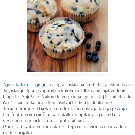
Ajme, koliko nas je!
je prva igra nastala na food blog prostoru bivše
Jugoslavije. Igra je započela u kolovozu 2008 na inicijativu food
blogerice Snježane. Nakon drugog kruga igre u kojoj je sudjelovalo
čak 12 sudionika, reakcijom osnivačice igra je dobila im
e.
Tema u lipnju su bjelanjci a domaćica ovoga kruga je
Anja
.
I ja često muku mučim sa ostatkom bjelanjak pa se baš
veselim novim idejama za potrošiti višak.
Ponekad kada mi ponestane ideja napravim masku za lice
od bjelanjaka.