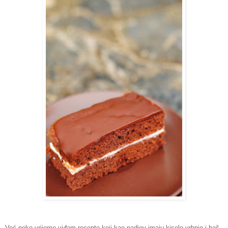
Već neko vrijeme viđam recepte koji kao nadjev imaju kiselo vrhnje i baš