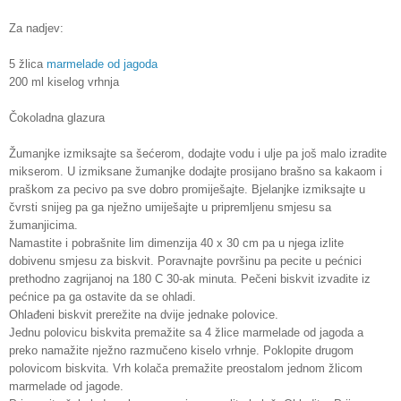
Za nadjev:
5 žlica
marmelade od jagoda
200 ml kiselog vrhnja
Čokoladna glazura
Žumanjke izmiksajte sa šećerom, dodajte vodu i ulje pa još malo izradite
mikserom. U izmiksane žumanjke dodajte prosijano brašno sa kakaom i
praškom za pecivo pa sve dobro promiješajte. Bjelanjke izmiksajte u
čvrsti snijeg pa ga nježno umiješajte u pripremljenu smjesu sa
žumanjicima.
Namastite i pobrašnite lim dimenzija 40 x 30 cm pa u njega izlite
dobivenu smjesu za biskvit. Poravnajte površinu pa pecite u pećnici
prethodno zagrijanoj na 180 C 30-ak minuta. Pečeni biskvit izvadite iz
pećnice pa ga ostavite da se ohladi.
Ohlađeni biskvit prerežite na dvije jednake polovice.
Jednu polovicu biskvita premažite sa 4 žlice marmelade od jagoda a
preko namažite nježno razmučeno kiselo vrhnje. Poklopite drugom
polovicom biskvita. Vrh kolača premažite preostalom jednom žlicom
marmelade od jagode.