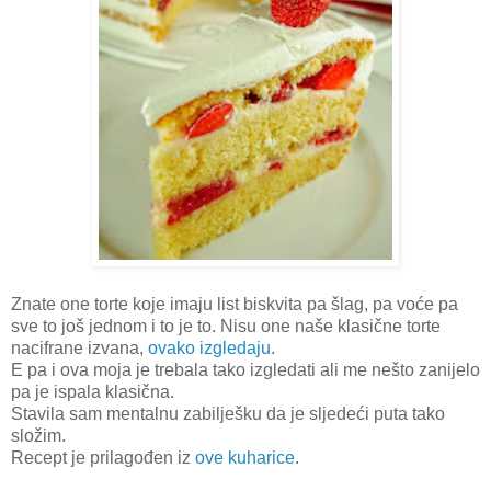
Znate one torte koje imaju list biskvita pa šlag, pa voće pa
sve to još jednom i to je to. Nisu one naše klasične torte
nacifrane izvana,
ovako izgledaju
.
E pa i ova moja je trebala tako izgledati ali me nešto zanijelo
pa je ispala klasična.
Stavila sam mentalnu zabilješku da je sljedeći puta tako
složim.
Recept je prilagođen iz
ove kuharice
.