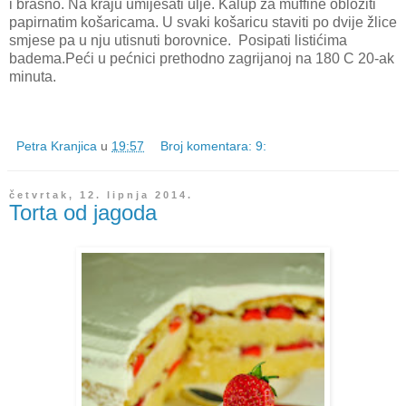
i brašno. Na kraju umiješati ulje. Kalup za muffine obložiti
papirnatim košaricama. U svaki košaricu staviti po dvije žlice
smjese pa u nju utisnuti borovnice. Posipati listićima
badema.Peći u pećnici prethodno zagrijanoj na 180 C 20-ak
minuta.
Petra Kranjica
u
19:57
Broj komentara: 9:
četvrtak, 12. lipnja 2014.
Torta od jagoda