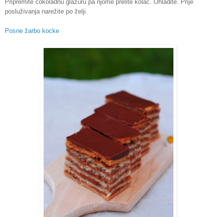
Pripremite čokoladnu glazuru pa njome prelite kolač. Ohladite. Prije
posluživanja narežite po želji.
Posne žarbo kocke