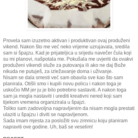
Provela sam izuzetno aktivan i produktivan ovaj produženi
vikend. Nakon što me već neko vrijeme uzrujavala, sredila
sam si špajzu. Kad je prijateljica u srijedu navečer čula koji
su mi planovi, našpotala me. Pokušala me uvjeriti da ovakvi
produženi vikendi služe za putovanja ili ako ne daj Bože
nikuda ne putuješ, za izležavanje doma i uživanje.
Nisam se dala smesti već sam obavila sve kao što sam
planirala. Otišli smo i kupili novu policu i nakon toga je
uskočio MM jer ju je bilo potrebno sastaviti. A nakon toga
sam ja mogla nastaviti i urediti kreativni nered koji sam
tijekom vremena organizirala u špajzi.
Toliko sam zadovoljna napravljenim da nisam mogla prestati
ulaziti u špajzu i diviti se napravljenom.
Sada imam mjesta za posložiti svu zimnicu koju planiram
napraviti ove godine. Uh, baš se veselim!