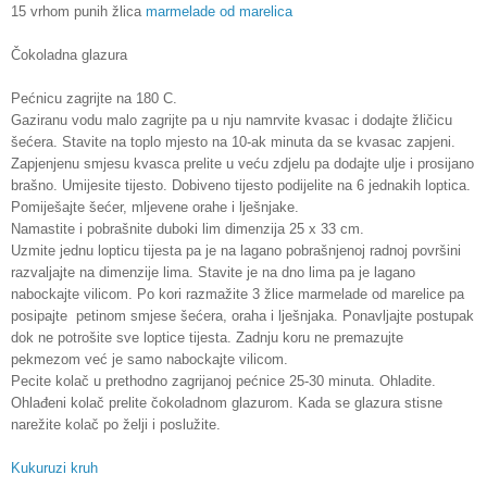
15 vrhom punih žlica
marmelade od marelica
Čokoladna glazura
Pećnicu zagrijte na 180 C.
Gaziranu vodu malo zagrijte pa u nju namrvite kvasac i dodajte žličicu
šećera. Stavite na toplo mjesto na 10-ak minuta da se kvasac zapjeni.
Zapjenjenu smjesu kvasca prelite u veću zdjelu pa dodajte ulje i prosijano
brašno. Umijesite tijesto. Dobiveno tijesto podijelite na 6 jednakih loptica.
Pomiješajte šećer, mljevene orahe i lješnjake.
Namastite i pobrašnite duboki lim dimenzija 25 x 33 cm.
Uzmite jednu lopticu tijesta pa je na lagano pobrašnjenoj radnoj površini
razvaljajte na dimenzije lima. Stavite je na dno lima pa je lagano
nabockajte vilicom. Po kori razmažite 3 žlice marmelade od marelice pa
posipajte petinom smjese šećera, oraha i lješnjaka. Ponavljajte postupak
dok ne potrošite sve loptice tijesta. Zadnju koru ne premazujte
pekmezom već je samo nabockajte vilicom.
Pecite kolač u prethodno zagrijanoj pećnice 25-30 minuta. Ohladite.
Ohlađeni kolač prelite čokoladnom glazurom. Kada se glazura stisne
narežite kolač po želji i poslužite.
Kukuruzi kruh