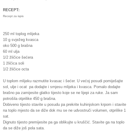
RECEPT:
Recept za ispis
250 ml toplog mlijeka
10 g svježeg kvasca
oko 500 g brašna
60 ml ulja
1/2 žličice šećera
1 žličica soli
1/2 žličice octa
U toplom mlijeku razmutite kvasac i šećer. U većoj posudi pomiješajte
sol, ulje i ocat pa dodajte i smjesu mlijeka i kvasca. Pomalo dodajte
brašno pa zamijesite glatko tijesto koje se ne lijepi za ruke. Ja sam
potrošila otprilike 450 g brašna.
Dobiveno tijesto stavite u posudu pa prekrite kuhinjskom krpom i stavite
na toplo mjesto da se diže dok mu se ne udvostruči volumen, otprilike 1
sat.
Dignuto tijesto premijesite pa ga oblikujte u kruščić. Stavite ga na toplo
da se diže još pola sata.