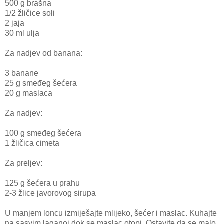
500 g brašna
1/2 žličice soli
2 jaja
30 ml ulja
Za nadjev od banana:
3 banane
25 g smeđeg šećera
20 g maslaca
Za nadjev:
100 g smeđeg šećera
1 žličica cimeta
Za preljev:
125 g šećera u prahu
2-3 žlice javorovog sirupa
U manjem loncu izmiješajte mlijeko, šećer i maslac. Kuhajte
na sasvim laganoj dok se maslac otopi. Ostavite da se malo