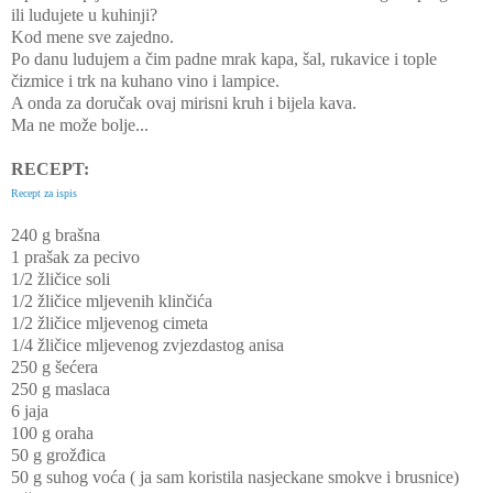
ili ludujete u kuhinji?
Kod mene sve zajedno.
Po danu ludujem a čim padne mrak kapa, šal, rukavice i tople
čizmice i trk na kuhano vino i lampice.
A onda za doručak ovaj mirisni kruh i bijela kava.
Ma ne može bolje...
RECEPT:
Recept za ispis
240 g brašna
1 prašak za pecivo
1/2 žličice soli
1/2 žličice mljevenih klinčića
1/2 žličice mljevenog cimeta
1/4 žličice mljevenog zvjezdastog anisa
250 g šećera
250 g maslaca
6 jaja
100 g oraha
50 g grožđica
50 g suhog voća ( ja sam koristila nasjeckane smokve i brusnice)