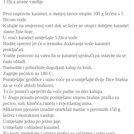
1 žlica arome vanilije
Prvo napravite karamel, u manjoj tavice otopite 100 g šećera s 1
žlicom vode.
Kuhajte na umjerenoj vatri dok se šećer ne otopi i dobijete karamel
zlatno žute boje.
U vrući karamel umiješajte 5 žlica vode.
Budite oprezni jer će u trenutku dodavanja vode karamel
proključati.
Vratite ponovno na vatru da se karamel ujednači pa ostavite da se
malo ohladi.
Namastite i pobrašnite duguljasti kalup za kruh.
Zagrijte pećnicu na 180 C.
Pomiješajte grožđice i suho voće pa u umiješajte dvije žlice brašna
da se voće obloži brašnom.
To će pomoći spriječiti da voće padne na dno kalupa.
U drugu posudu prosijte pomiješanu smjesu brašna, praška za
pecivo, soli, klinčića,cimeta i zvjezdastog anisa.
Mikserom pjenasto izradite omekšali maslac s preostalih 150 g
šećera i ekstraktom vanilije.
Umiješajte jedno po jedno jaje.
Umiješajte i ohlađeni karamel.
Na kraju umiješajte i smjesu brašna sa začinima i suho voće.