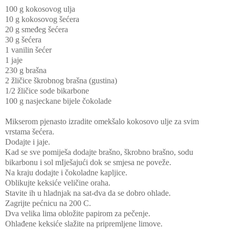
100 g kokosovog ulja
10 g kokosovog šećera
20 g smeđeg šećera
3
0 g šećera
1 vanilin šećer
1 jaje
230 g brašna
2 žličice škrobnog brašna (gustina)
1/2 žličice sode bikarbone
100 g nasjeckane bijele čokolade
Mikserom pjenasto izradite omekšalo kokosovo ulje za svim
vrstama šećera.
Dodajte i jaje.
Kad se sve pomiješa dodajte brašno, škrobno brašno, sodu
bikarbonu i sol mIješajući dok se smjesa ne poveže.
Na kraju dodajte i čokoladne kapljice.
Oblikujte keksiće veličine oraha.
Stavite ih u hladnjak na sat-dva da se dobro ohlade.
Zagrijte pećnicu na 200 C.
Dva velika lima obložite papirom za pečenje.
Ohlađene keksiće slažite na pripremljene limove.