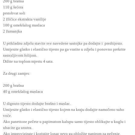
200 g brašna
110 g šećera
prstohvat soli
2 žličice ekstrakta vanilije
100 g omekšalog maslaca
2 žumanjka
U prikladnu zdjelu stavite sve navedene sastojke pa dodajte i predtijesto.
Umijesite glatko i elastično tijesto pa ga vratite u zdjelu i ponovno prekrite
rastezljivom folijom.
Dižite na toplom mjestu 4 sata.
Za drugi zamjes:
200 g brašna
40 g omekšalog maslaca
U dignuto tijesto dodajte brašno i maslac.
Umijesite glatko i elastično tijesto kojem na kraju dodajte namočeno suho
voće.
Ako panettone pečete u papirnatom kalupu samo tijesto oblikujte u kuglu i
ubacite ga unutra.
Ako improvizirate i koristite lonac prvo ga obložite papirom za pečenje.