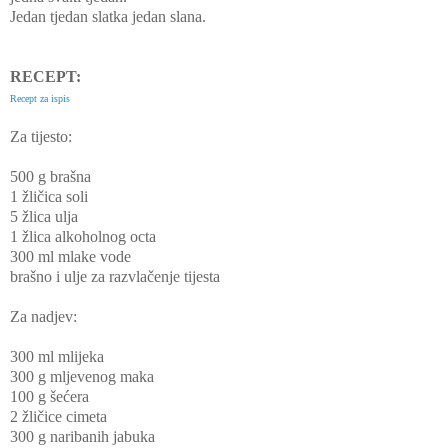
Jedan tjedan slatka jedan slana.
RECEPT:
Recept za ispis
Za tijesto:
500 g brašna
1 žličica soli
5 žlica ulja
1 žlica alkoholnog octa
300 ml mlake vode
brašno i ulje za razvlačenje tijesta
Za nadjev:
300 ml mlijeka
300 g mljevenog maka
100 g šećera
2 žličice cimeta
300 g naribanih jabuka