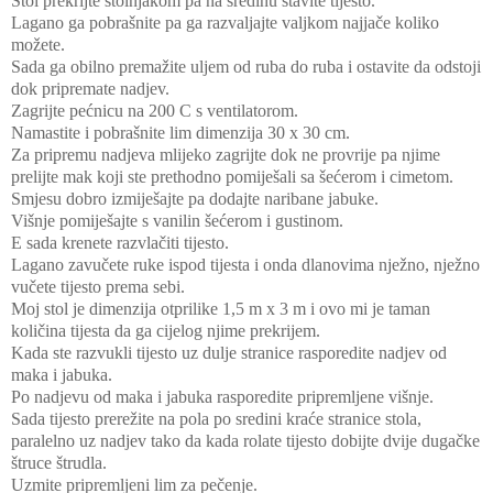
Stol prekrijte stolnjakom pa na sredinu stavite tijesto.
Lagano ga pobrašnite pa ga razvaljajte valjkom najjače koliko
možete.
Sada ga obilno premažite uljem od ruba do ruba i ostavite da odstoji
dok pripremate nadjev.
Zagrijte pećnicu na 200 C s ventilatorom.
Namastite i pobrašnite lim dimenzija 30 x 30 cm.
Za pripremu nadjeva mlijeko zagrijte dok ne provrije pa njime
prelijte mak koji ste prethodno pomiješali sa šećerom i cimetom.
Smjesu dobro izmiješajte pa dodajte naribane jabuke.
Višnje pomiješajte s vanilin šećerom i gustinom.
E sada krenete razvlačiti tijesto.
Lagano zavučete ruke ispod tijesta i onda dlanovima nježno, nježno
vučete tijesto prema sebi.
Moj stol je dimenzija otprilike 1,5 m x 3 m i ovo mi je taman
količina tijesta da ga cijelog njime prekrijem.
Kada ste razvukli tijesto uz dulje stranice rasporedite nadjev od
maka i jabuka.
Po nadjevu od maka i jabuka rasporedite pripremljene višnje.
Sada tijesto prerežite na pola po sredini kraće stranice stola,
paralelno uz nadjev tako da kada rolate tijesto dobijte dvije dugačke
štruce štrudla.
Uzmite pripremljeni lim za pečenje.