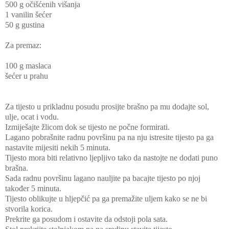
500 g očišćenih višanja
1 vanilin šećer
50 g gustina
Za premaz:
100 g maslaca
šećer u prahu
Za tijesto u prikladnu posudu prosijte brašno pa mu dodajte sol,
ulje, ocat i vodu.
Izmiješajte žlicom dok se tijesto ne počne formirati.
Lagano pobrašnite radnu površinu pa na nju istresite tijesto pa ga
nastavite mijesiti nekih 5 minuta.
Tijesto mora biti relativno ljepljivo tako da nastojte ne dodati puno
brašna.
Sada radnu površinu lagano nauljite pa bacajte tijesto po njoj
također 5 minuta.
Tijesto oblikujte u hljepčić pa ga premažite uljem kako se ne bi
stvorila korica.
Prekrite ga posudom i ostavite da odstoji pola sata.