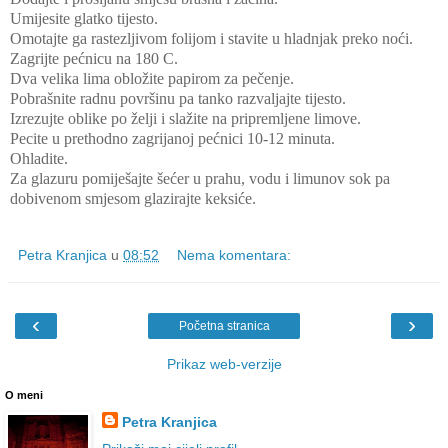
Umijesite glatko tijesto.
Omotajte ga rastezljivom folijom i stavite u hladnjak preko noći.
Zagrijte pećnicu na 180 C.
Dva velika lima obložite papirom za pečenje.
Pobrašnite radnu površinu pa tanko razvaljajte tijesto.
Izrezujte oblike po želji i slažite na pripremljene limove.
Pecite u prethodno zagrijanoj pećnici 10-12 minuta.
Ohladite.
Za glazuru pomiješajte šećer u prahu, vodu i limunov sok pa
dobivenom smjesom glazirajte keksiće.
Petra Kranjica
u
08:52
Nema komentara:
‹
›
Početna stranica
Prikaz web-verzije
O meni
Petra Kranjica