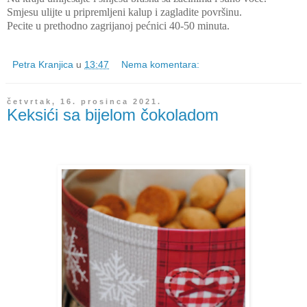
Smjesu ulijte u pripremljeni kalup i zagladite površinu.
Pecite u prethodno zagrijanoj pećnici 40-50 minuta.
Petra Kranjica
u
13:47
Nema komentara:
četvrtak, 16. prosinca 2021.
Keksići sa bijelom čokoladom