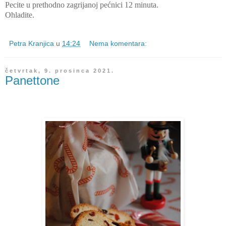
Pecite u prethodno zagrijanoj pećnici 12 minuta.
Ohladite.
Petra Kranjica
u
14:24
Nema komentara:
četvrtak, 9. prosinca 2021.
Panettone