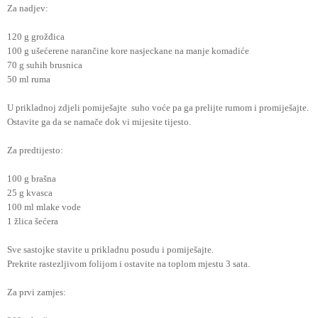
Za nadjev:
120 g grožđica
100 g ušećerene narančine kore nasjeckane na manje komadiće
70 g suhih brusnica
50 ml ruma
U prikladnoj zdjeli pomiješajte suho voće pa ga prelijte rumom i promiješajte.
Ostavite ga da se namače dok vi mijesite tijesto.
Za predtijesto:
100 g brašna
25 g kvasca
100 ml mlake vode
1 žlica šećera
Sve sastojke stavite u prikladnu posudu i pomiješajte.
Prekrite rastezljivom folijom i ostavite na toplom mjestu 3 sata.
Za prvi zamjes: