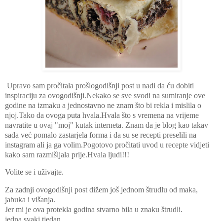
Upravo sam pročitala prošlogodišnji post u nadi da ću dobiti
inspiraciju za ovogodišnji.
Nekako se sve svodi na sumiranje ove
godine na izmaku a jednostavno ne znam što bi rekla i mislila o
njoj.
Tako da ovoga puta hvala.
Hvala što s vremena na vrijeme
navratite u ovaj "moj" kutak interneta.
Znam da je blog kao takav
sada već pomalo zastarjela forma i da su se recepti preselili na
instagram ali ja ga volim.
Pogotovo pročitati uvod u recepte vidjeti
kako sam razmišljala prije.
Hvala ljudi!!!
Volite se i uživajte.
Za zadnji ovogodišnji post dižem još jednom štrudlu od maka,
jabuka i višanja.
Jer mi je ova protekla godina stvarno bila u znaku štrudli.
jedna svaki tjedan.