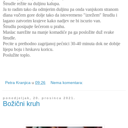
Štrudle režite na duljinu kalupa.
Ja to radim tako da odmjerim duljinu pa onda vanjskom stranom
dlana vučem gore dolje tako da istovremeno "izrežem" štrudlu i
lagano zatvorim krajeve kako nadjev ne bi iscurio van.
Štrudlu posipajte šećerom u prahu.
Maslac narežite na manje komadiće pa ga posložite duž svake
štrudle.
Pecite u prethodno zagrijanoj pećnici 30-40 minuta dok ne dobije
lijepu boju i hrskavu koricu.
Poslužite toplo.
Petra Kranjica
u
09:26
Nema komentara:
ponedjeljak, 20. prosinca 2021.
Božični kruh