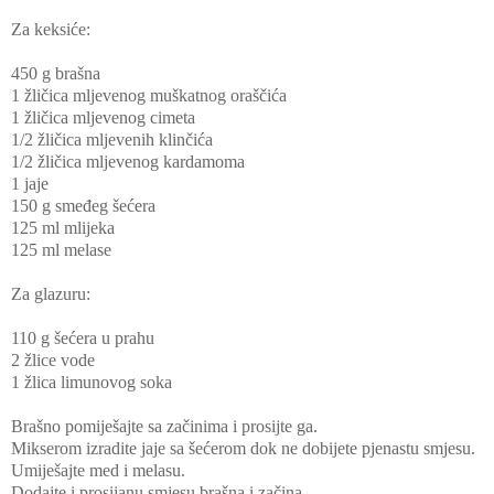
Za keksiće:
450 g brašna
1 žličica mljevenog muškatnog oraščića
1 žličica mljevenog cimeta
1/2 žličica mljevenih klinčića
1/2 žličica mljevenog kardamoma
1 jaje
150 g smeđeg šećera
125 ml mlijeka
125 ml melase
Za glazuru:
110 g šećera u prahu
2 žlice vode
1 žlica limunovog soka
Brašno pomiješajte sa začinima i prosijte ga.
Mikserom izradite jaje sa šećerom dok ne dobijete pjenastu smjesu.
Umiješajte med i melasu.
Dodajte i prosijanu smjesu brašna i začina.