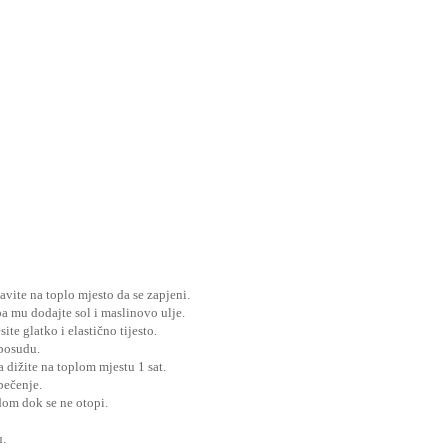
avite na toplo mjesto da se zapjeni.
a mu dodajte sol i maslinovo ulje.
te glatko i elastično tijesto.
 posudu.
 dižite na toplom mjestu 1 sat.
pečenje.
dom dok se ne otopi.
u.