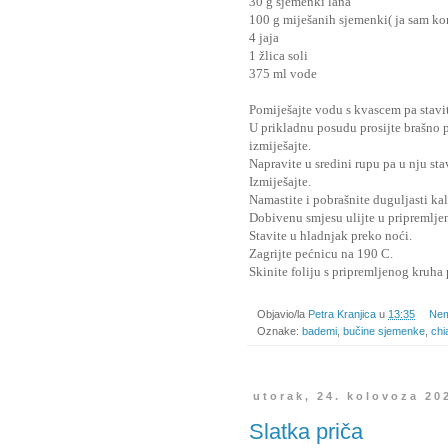
30 g sjemenki lana
100 g miješanih sjemenki( ja sam kor
4 jaja
1 žlica soli
375 ml vode
Pomiješajte vodu s kvascem pa stavit
U prikladnu posudu prosijte brašno 
izmiješajte.
Napravite u sredini rupu pa u nju stav
Izmiješajte.
Namastite i pobrašnite duguljasti ka
Dobivenu smjesu ulijte u pripremljen
Stavite u hladnjak preko noći.
Zagrijte pećnicu na 190 C.
Skinite foliju s pripremljenog kruha
Objavio/la
Petra Kranjica
u
13:35
Nem
Oznake:
bademi
,
bučine sjemenke
,
chi
utorak, 24. kolovoza 20
Slatka priča