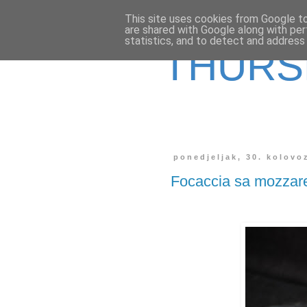
This site uses cookies from Google to 
are shared with Google along with per
statistics, and to detect and address
THURS
ponedjeljak, 30. kolovo
Focaccia sa mozzar