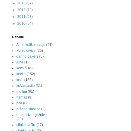
►
2013
(87)
►
2012
(78)
►
2011
(58)
►
2010
(54)
Oznake
Ajme koliko nas je
(41)
Fbi rukavice
(25)
daring bakers
(57)
juhe
(1)
keksići
(82)
kocke
(152)
kruh
(153)
kuVarijacije
(31)
muffini
(61)
namaz
(9)
pita
(66)
pržene slastice
(2)
recepti iz bilježnice
(29)
sitni kolačići
(17)
slani keksići
(5)