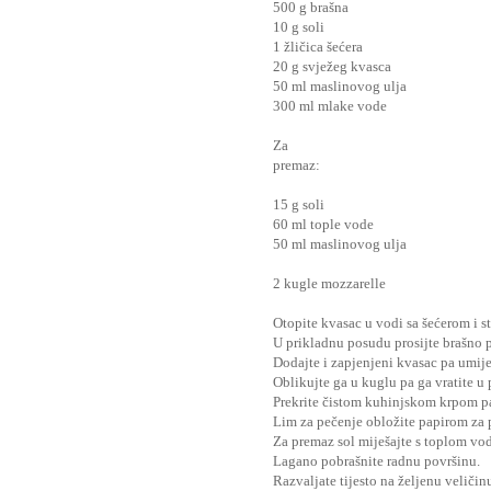
500 g brašna
10 g soli
1 žličica šećera
20 g svježeg kvasca
50 ml maslinovog ulja
300 ml mlake vode
Za
premaz:
15 g soli
60 ml tople vode
50 ml maslinovog ulja
2 kugle mozzarelle
Otopite kvasac u vodi sa šećerom i st
U prikladnu posudu prosijte brašno p
Dodajte i zapjenjeni kvasac pa umijesi
Oblikujte ga u kuglu pa ga vratite u
Prekrite čistom kuhinjskom krpom pa
Lim za pečenje obložite papirom za 
Za premaz sol miješajte s toplom vo
Lagano pobrašnite radnu površinu.
Razvaljate tijesto na željenu veličin