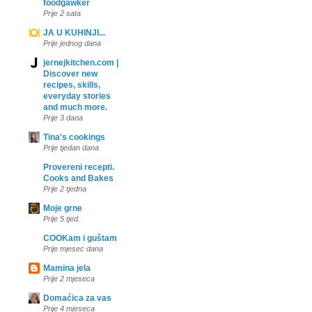
foodgawker
Prije 2 sata
JA U KUHINJI...
Prije jednog dana
jernejkitchen.com |
Discover new
recipes, skills,
everyday stories
and much more.
Prije 3 dana
Tina's cookings
Prije tjedan dana
Provereni recepti.
Cooks and Bakes
Prije 2 tjedna
Moje grne
Prije 5 tjed.
COOKam i guštam
Prije mjesec dana
Mamina jela
Prije 2 mjeseca
Domaćica za vas
Prije 4 mjeseca