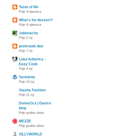
Taste of life
Prije 4 mjeseca
What's for dessert?
Prije 4 mjeseca
Jubistacha
Prije 5 mj.
prekratak dan
Prije 7 mj.
Laka kuharica -
Easy Cook
Prije 9 mj.
Tartelette
Prije 10 mj.
Stasha Fashion
Prije 11 mj.
Domaćica | Gastro
blog
Prije godinu dana
MEZZE
Prije godinu dana
SILLYWORLD