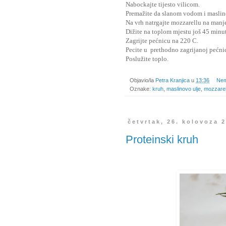
Nabockajte tijesto vilicom.
Premažite da slanom vodom i maslin
Na vrh natrgajte mozzarellu na manj
Dižite na toplom mjestu još 45 minut
Zagrijte pećnicu na 220 C.
Pecite u prethodno zagrijanoj pećni
Poslužite toplo.
Objavio/la
Petra Kranjica
u
13:36
Nem
Oznake:
kruh
,
maslinovo ulje
,
mozzare
četvrtak, 26. kolovoza 
Proteinski kruh