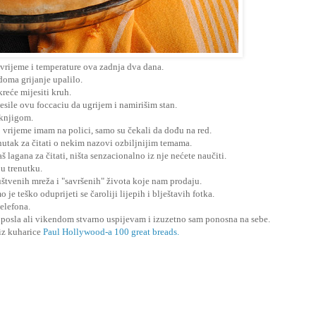
vrijeme i temperature ova zadnja dva dana.
doma grijanje upalilo.
kreće mijesiti kruh.
sile ovu foccaciu da ugrijem i namirišim stan.
 knjigom.
 vrijeme imam na polici, samo su čekali da dođu na red.
nutak za čitati o nekim nazovi ozbiljnijim temama.
š lagana za čitati, ništa senzacionalno iz nje nećete naučiti.
i u trenutku.
štvenih mreža i "savršenih" života koje nam prodaju.
je teško oduprijeti se čaroliji lijepih i blještavih fotka.
elefona.
g posla ali vikendom stvarno uspijevam i izuzetno sam ponosna na sebe.
 iz kuharice
Paul Hollywood-a 100 great breads.