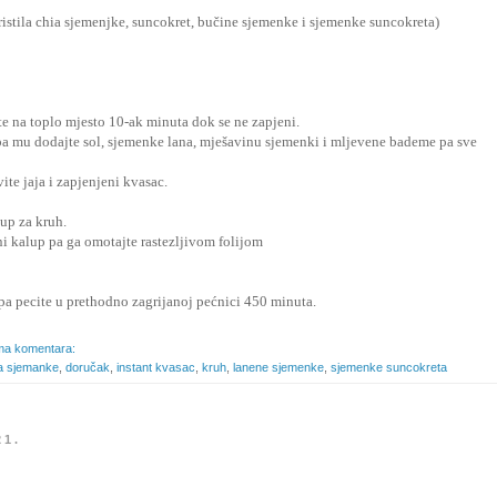
istila chia sjemenjke, suncokret, bučine sjemenke i sjemenke suncokreta)
e na toplo mjesto 10-ak minuta dok se ne zapjeni.
pa mu dodajte sol, sjemenke lana, mješavinu sjemenki i mljevene bademe pa sve
ite jaja i zapjenjeni kvasac.
lup za kruh.
i kalup pa ga omotajte rastezljivom folijom
 pa pecite u prethodno zagrijanoj pećnici 450 minuta.
a komentara:
a sjemanke
,
doručak
,
instant kvasac
,
kruh
,
lanene sjemenke
,
sjemenke suncokreta
21.