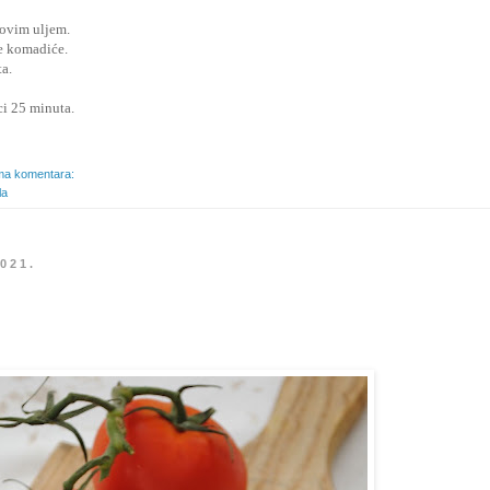
ovim uljem.
e komadiće.
a.
ci 25 minuta.
a komentara:
la
2021.