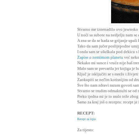
Stvarno me iznenadilo ovo jesensko 
U noći sa subote na nedjelju nam se 
A zna se da se kada se grijanje upali 
Tako da sam jučer poslijepodne umije
I onda sam se ušuškala pod dekicu s
Zapise o nemirnom planetu
već neko
Nekako mi sunce i vruće nije baš tre
Malo sam se prevarila jer knjiga je ba
Ključ je isključiti se s mreže i živjet
Zaokupiti se nečim korisnijim od dru
Sve što nam zdravi razum govori samo 
Stvarno se trudim odmaknulti se od t
Preko tjedna mi je to malo teže zbo
Samo za kraj još o receptu: recept je
RECEPT:
Recept za ispis
Za tijesto: