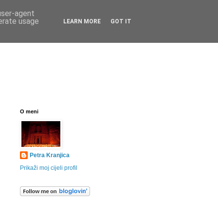
 user-agent
nerate usage
LEARN MORE
GOT IT
O meni
Petra Kranjica
Prikaži moj cijeli profil