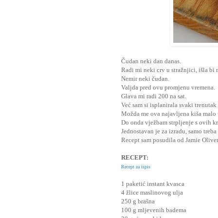
Čudan neki dan danas.
Radi mi neki crv u stražnjici, išla bi 
Nemir neki čudan.
Valjda pred ovu promjenu vremena.
Glava mi radi 200 na sat.
Već sam si isplanirala svaki trenutak
Možda me ova najavljena kiša malo 
Do onda vježbam strpljenje s ovih k
Jednostavan je za izradu, samo treba
Recept sam posudila od Jamie Oliver
RECEPT:
Recept za ispis
1 paketić instant kvasca
4 žlice maslinovog ulja
250 g brašna
100 g mljevenih badema