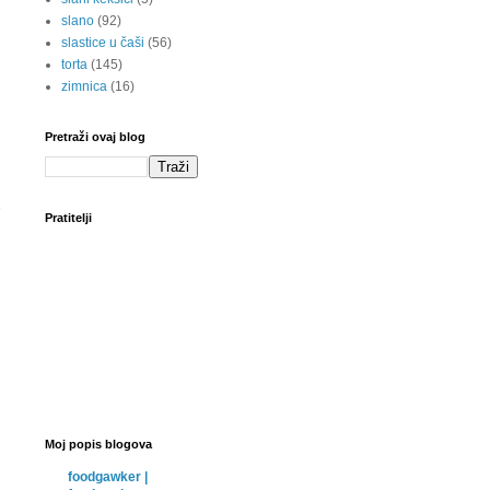
slano
(92)
slastice u čaši
(56)
torta
(145)
zimnica
(16)
Pretraži ovaj blog
Pratitelji
Moj popis blogova
foodgawker |