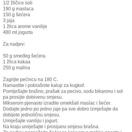
1/2 žličice soli
190 g maslaca
150 g šećera
3 jaja
1 žlica arome vanilije
480 ml jogurta
Za nadjev:
50 g smeđeg šećera
1 žlica kakaa
250 g malina
Zagrijte pećnicu na 180 C.
Namastite i pobrašnite kalup za kugkof.
Pomiješajte brašno, prašak za pecivo, sodu bikaronu i sol
pa prosijte dobivenu smjesu.
Mikserom pjenasto izradite omekšali maslac i šećer.
Dodajte jedno po jedno jaje pa sve dobro izmješajte da
dobijete jednoličnu smjesu.
Umiješajte vaniliju i jogurt.
Na kraju umiješajte i prosijanu smjesu brašna.