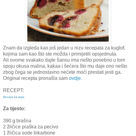
Znam da izgleda kao još jedan u nizu recepata za kuglof,
kojima sam kao što ste možda i primijetili opsjednuta.
Ali ovome svakako dajte šansu ima nešto posebno u tom
spoju okusa malina, kakaa i šećera što mu daje ono nešto
zbog čega se jednostavno nećete moći prestati jesti ga.
Original recepta pronašla sam
ovdje.
RECEPT:
Recept za ispis
Za tijesto:
390 g brašna
2 žličice praška za pecivo
1 žličica sode bikarbone