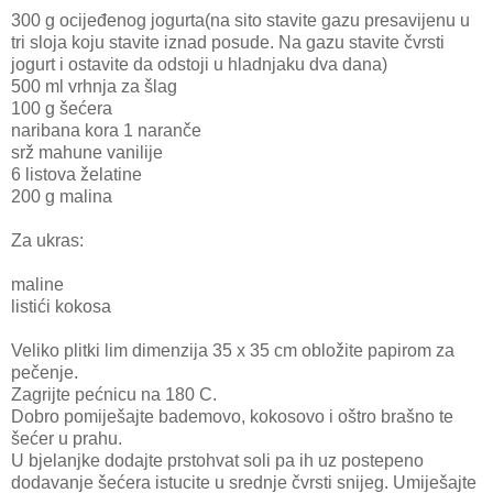
300 g ocijeđenog jogurta(na sito stavite gazu presavijenu u
tri sloja koju stavite iznad posude. Na gazu stavite čvrsti
jogurt i ostavite da odstoji u hladnjaku dva dana)
500 ml vrhnja za šlag
100 g šećera
naribana kora 1 naranče
srž mahune vanilije
6 listova želatine
200 g malina
Za ukras:
maline
listići kokosa
Veliko plitki lim dimenzija 35 x 35 cm obložite papirom za
pečenje.
Zagrijte pećnicu na 180 C.
Dobro pomiješajte bademovo, kokosovo i oštro brašno te
šećer u prahu.
U bjelanjke dodajte prstohvat soli pa ih uz postepeno
dodavanje šećera istucite u srednje čvrsti snijeg. Umiješajte