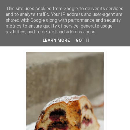
This site uses cookies from Google to deliver its services
THURSDAYSCOOKING
and to analyze traffic. Your IP address and user-agent are
shared with Google along with performance and security
metrics to ensure quality of service, generate usage
statistics, and to detect and address abuse.
četvrtak, 30. kolovoza 2018.
Kuglof sa malinama
LEARN MORE
GOT IT