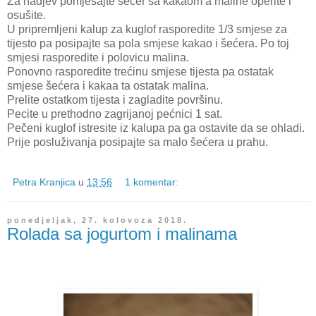
Za nadjev pomješajte šećer sa kakaom a maline operite i
osušite.
U pripremljeni kalup za kuglof rasporedite 1/3 smjese za
tijesto pa posipajte sa pola smjese kakao i šećera. Po toj
smjesi rasporedite i polovicu malina.
Ponovno rasporedite trećinu smjese tijesta pa ostatak
smjese šećera i kakaa ta ostatak malina.
Prelite ostatkom tijesta i zagladite površinu.
Pecite u prethodno zagrijanoj pećnici 1 sat.
Pečeni kuglof istresite iz kalupa pa ga ostavite da se ohladi.
Prije posluživanja posipajte sa malo šećera u prahu.
Petra Kranjica
u
13:56
1 komentar:
ponedjeljak, 27. kolovoza 2018.
Rolada sa jogurtom i malinama