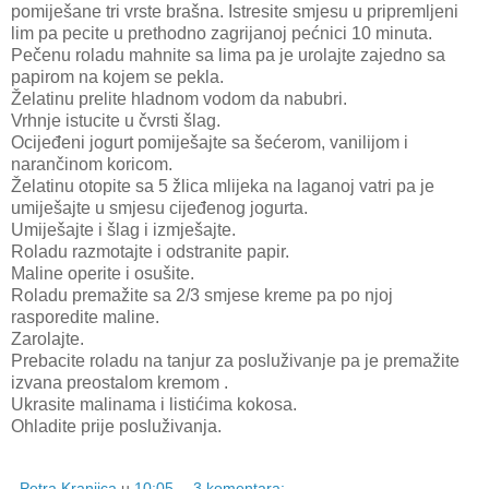
pomiješane tri vrste brašna. Istresite smjesu u pripremljeni
lim pa pecite u prethodno zagrijanoj pećnici 10 minuta.
Pečenu roladu mahnite sa lima pa je urolajte zajedno sa
papirom na kojem se pekla.
Želatinu prelite hladnom vodom da nabubri.
Vrhnje istucite u čvrsti šlag.
Ocijeđeni jogurt pomiješajte sa šećerom, vanilijom i
narančinom koricom.
Želatinu otopite sa 5 žlica mlijeka na laganoj vatri pa je
umiješajte u smjesu cijeđenog jogurta.
Umiješajte i šlag i izmješajte.
Roladu razmotajte i odstranite papir.
Maline operite i osušite.
Roladu premažite sa 2/3 smjese kreme pa po njoj
rasporedite maline.
Zarolajte.
Prebacite roladu na tanjur za posluživanje pa je premažite
izvana preostalom kremom .
Ukrasite malinama i listićima kokosa.
Ohladite prije posluživanja.
Petra Kranjica
u
10:05
3 komentara: