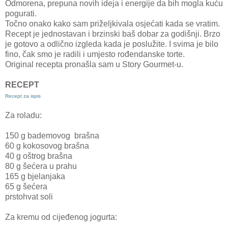
Odmorena, prepuna novih ideja i energije da bih mogla kuću
pogurati.
Točno onako kako sam priželjkivala osjećati kada se vratim.
Recept je jednostavan i brzinski baš dobar za godišnji. Brzo
je gotovo a odlično izgleda kada je poslužite. I svima je bilo
fino, čak smo je radili i umjesto rođendanske torte.
Original recepta pronašla sam u Story Gourmet-u.
RECEPT
Recept za ispis
Za roladu:
150 g bademovog brašna
60 g kokosovog brašna
40 g oštrog brašna
80 g šećera u prahu
165 g bjelanjaka
65 g šećera
prstohvat soli
Za kremu od cijeđenog jogurta: