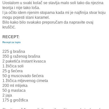
Uostalom u svaki kolač se stavlja malo soli tako da njezina
teorija i nije tako loša.
I ja očito idem njenim stopama kada mi je najfinija stvar koju
mogu pojesti slani karamel.
Bilo kako bilo svakako preporučam da napravite ovaj
kruščić.
RECEPT:
Recept za ispis
225 g brašna
350 g raženog brašna
2 paketića instant kvasca
1 žličica soli
25 g šećera
50 g muscovado šećera
1 žličica mljevenog cimeta
200 ml mlijeka
50 g maslaca
2 jaja
175 g grožđica