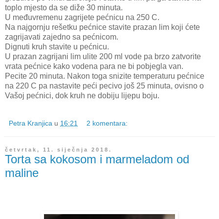
toplo mjesto da se diže 30 minuta.
U međuvremenu zagrijete pećnicu na 250 C.
Na najgornju rešetku pećnice stavite prazan lim koji ćete
zagrijavati zajedno sa pećnicom.
Dignuti kruh stavite u pećnicu.
U prazan zagrijani lim ulite 200 ml vode pa brzo zatvorite
vrata pećnice kako vodena para ne bi pobjegla van.
Pecite 20 minuta. Nakon toga snizite temperaturu pećnice
na 220 C pa nastavite peći pecivo još 25 minuta, ovisno o
Vašoj pećnici, dok kruh ne d
obiju lijepu boju.
Petra Kranjica
u
16:21
2 komentara:
četvrtak, 11. siječnja 2018.
Torta sa kokosom i marmeladom od
maline