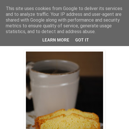
This site uses cookies from Google to deliver its services
THURSDAYSCOOKING
and to analyze traffic. Your IP address and user-agent are
shared with Google along with performance and security
metrics to ensure quality of service, generate usage
statistics, and to detect and address abuse.
ponedjeljak, 29. siječnja 2018.
Kruh sa limunom
LEARN MORE
GOT IT