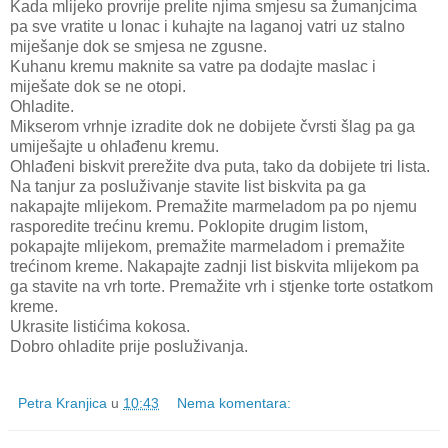
Kada mlijeko provrije prelite njima smjesu sa žumanjcima
pa sve vratite u lonac i kuhajte na laganoj vatri uz stalno
miješanje dok se smjesa ne zgusne.
Kuhanu kremu maknite sa vatre pa dodajte maslac i
miješate dok se ne otopi.
Ohladite.
Mikserom vrhnje izradite dok ne dobijete čvrsti šlag pa ga
umiješajte u ohlađenu kremu.
Ohlađeni biskvit prerežite dva puta, tako da dobijete tri lista.
Na tanjur za posluživanje stavite list biskvita pa ga
nakapajte mlijekom. Premažite marmeladom pa po njemu
rasporedite trećinu kremu. Poklopite drugim listom,
pokapajte mlijekom, premažite marmeladom i premažite
trećinom kreme. Nakapajte zadnji list biskvita mlijekom pa
ga stavite na vrh torte. Premažite vrh i stjenke torte ostatkom
kreme.
Ukrasite listićima kokosa.
Dobro ohladite prije posluživanja.
Petra Kranjica
u
10:43
Nema komentara: