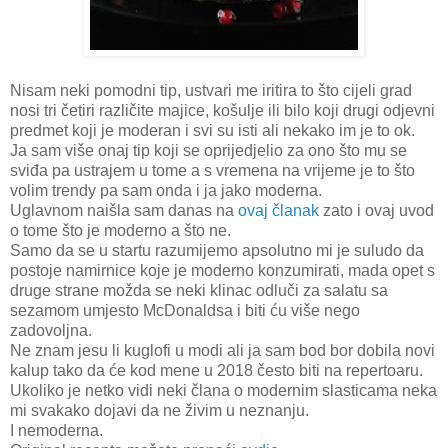
Nisam neki pomodni tip, ustvari me iritira to što cijeli grad
nosi tri četiri različite majice, košulje ili bilo koji drugi odjevni
predmet koji je moderan i svi su isti ali nekako im je to ok.
Ja sam više onaj tip koji se oprijedjelio za ono što mu se
sviđa pa ustrajem u tome a s vremena na vrijeme je to što
volim trendy pa sam onda i ja jako moderna.
Uglavnom naišla sam danas na
ovaj članak
zato i ovaj uvod
o tome što je moderno a što ne.
Samo da se u startu razumijemo apsolutno mi je suludo da
postoje namirnice koje je moderno konzumirati, mada opet s
druge strane možda se neki klinac odluči za salatu sa
sezamom umjesto McDonaldsa i biti ću više nego
zadovoljna.
Ne znam jesu li kuglofi u modi ali ja sam bod bor dobila novi
kalup tako da će kod mene u 2018 često biti na repertoaru.
Ukoliko je netko vidi neki člana o modernim slasticama neka
mi svakako dojavi da ne živim u neznanju.
I nemoderna.