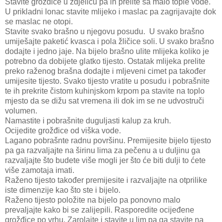
Stavite grožđice u zdjelicu pa ih prelite sa malo tople vode.
U prikladni lonac stavite mlijeko i maslac pa zagrijavajte dok
se maslac ne otopi.
Stavite svako brašno u njegovu posudu. U svako brašno
umiješajte paketić kvasca i pola žličice soli. U svako brašno
dodajte i jedno jaje. Na bijelo brašno ulite mlijeka koliko je
potrebno da dobijete glatko tijesto. Ostatak mlijeka prelite
preko raženog brašna dodajte i mljeveni cimet pa također
umijesite tijesto. Svako tijesto vratite u posudu i pobrašnite
te ih prekrite čistom kuhinjskom krpom pa stavite na toplo
mjesto da se dižu sat vremena ili dok im se ne udvostruči
volumen.
Namastite i pobrašnite duguljasti kalup za kruh.
Ocijedite grožđice od viška vode.
Lagano pobrašnte radnu površinu. Premijesite bijelo tijesto
pa ga razvaljajte na širinu lima za pečenu a u duljinu ga
razvaljajte što budete više mogli jer što će biti dulji to ćete
više zamotaja imati.
Raženo tijesto također premijesite i razvaljajte na otprilike
iste dimenzije kao što ste i bijelo.
Raženo tijesto položite na bijelo pa ponovno malo
prevaljajte kako bi se zalijepili. Rasporedite ocijeđene
grožđice po vrhu. Zarolajte i stavite u lim pa ga stavite na