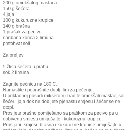
200 g omekšalog maslaca
150 g šećera
4 jaja
100 g kukuruzne krupice
140 g brašna
1 prašak za pecivo
naribana korica 3 limuna
prstohvat soli
Za preljev:
5 žlica šećera u prahu
sok 2 limuna
Zagrijte pećnicu na 180 C.
Namastite i pobrašnite dublji lim za pečenje.
U prikladnoj posudi mikserom izradite omekšali maslac, sol,
šećer i jaja dok ne dobijete pjenastu smjesu i šećer se ne
otopi.
Prosijete brašno pomiješano sa praškom za pecivo pa u
dobivenu smjesu umiješajte i kukuruznu krupicu.
Prosijanu smjesu brašna i kukuruzne krupice umiješajte u