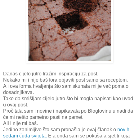
Danas cijelo jutro tražim inspiraciju za post.
Nekako mi i nije baš fora objaviti post samo sa receptom.
A i ova forma hvaljenja što sam skuhala mi je već pomalo
dosadnjikava.
Tako da smišljam cijelo jutro što bi mogla napisati kao uvod
u ovaj post.
Pročitala sam i novine i napikavala po Bloglovinu u nadi da
će mi nešto pametno pasti na pamet.
Ali i nije mi baš.
Jedino zanimljivo što sam pronašla je ovaj članak o
novih
sedam čuda svijeta.
E a onda sam se pokušala sjetiti koja