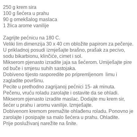
250 g krem sira
100 g šećera u prahu
90 g omekšalog maslaca
1 žlica arome vanilije
Zagrijte pećnicu na 180 C.
Veliki lim dimenzija 30 x 40 cm obložite papirom za pečenje.
U prikladnoj posudi izmješajte brašno, prašak za pecivo,
sodu bikarbionu, klinčiće, cimet i sol.
Mikserom pjenasto izradite jaja sa šećerom. Umiješajte pire
od buče i smjesu suhih sastojaka.
Dobiveno tijesto rasporedite po pripremljenom limu i
zagladite površinu.
Pecite u prethodno zagrijanoj pećnici 15- ak minuta.
Pečenu, vruću roladu zarolajte i ostavite da se ohladi.
Mikserom pjenasto izradite maslac. Dodajte mu krem sir,
šećer u prahu i aromu vanilije. Izmješajte.
Dobivenom kremom premažite ohlađenu roladu. Ponovno je
zarolajte i posipajte sa malo šećera u prahu. Ohladite.
Prije posluživanj narežite na šnite.