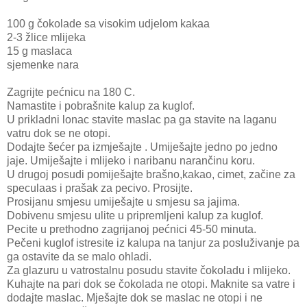
100 g čokolade sa visokim udjelom kakaa
2-3 žlice mlijeka
15 g maslaca
sjemenke nara
Zagrijte pećnicu na 180 C.
Namastite i pobrašnite kalup za kuglof.
U prikladni lonac stavite maslac pa ga stavite na laganu
vatru dok se ne otopi.
Dodajte šećer pa izmješajte . Umiješajte jedno po jedno
jaje. Umiješajte i mlijeko i naribanu narančinu koru.
U drugoj posudi pomiješajte brašno,kakao, cimet, začine za
speculaas i prašak za pecivo. Prosijte.
Prosijanu smjesu umiješajte u smjesu sa jajima.
Dobivenu smjesu ulite u pripremljeni kalup za kuglof.
Pecite u prethodno zagrijanoj pećnici 45-50 minuta.
Pečeni kuglof istresite iz kalupa na tanjur za posluživanje pa
ga ostavite da se malo ohladi.
Za glazuru u vatrostalnu posudu stavite čokoladu i mlijeko.
Kuhajte na pari dok se čokolada ne otopi. Maknite sa vatre i
dodajte maslac. Mješajte dok se maslac ne otopi i ne