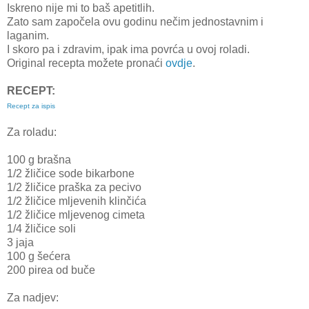
Iskreno nije mi to baš apetitlih.
Zato sam započela ovu godinu nečim jednostavnim i
laganim.
I skoro pa i zdravim, ipak ima povrća u ovoj roladi.
Original recepta možete pronaći
ovdje
.
RECEPT:
Recept za ispis
Za roladu:
100 g brašna
1/2 žličice sode bikarbone
1/2 žličice praška za pecivo
1/2 žličice mljevenih klinčića
1/2 žličice mljevenog cimeta
1/4 žličice soli
3 jaja
100 g šećera
200 pirea od buče
Za nadjev: