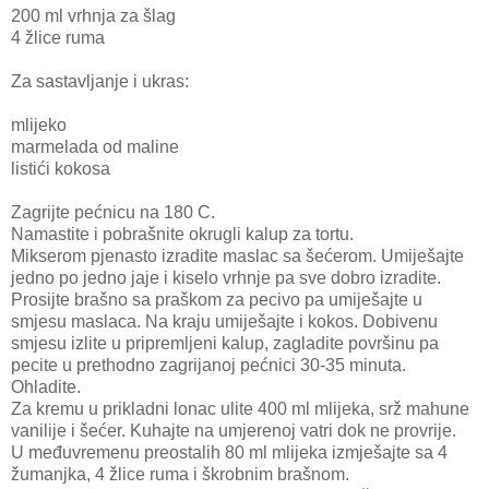
200 ml vrhnja za šlag
4 žlice ruma
Za sastavljanje i ukras:
mlijeko
marmelada od maline
listići kokosa
Zagrijte pećnicu na 180 C.
Namastite i pobrašnite okrugli kalup za tortu.
Mikserom pjenasto izradite maslac sa šećerom. Umiješajte
jedno po jedno jaje i kiselo vrhnje pa sve dobro izradite.
Prosijte brašno sa praškom za pecivo pa umiješajte u
smjesu maslaca. Na kraju umiješajte i kokos. Dobivenu
smjesu izlite u pripremljeni kalup, zagladite površinu pa
pecite u prethodno zagrijanoj pećnici 30-35 minuta.
Ohladite.
Za kremu u prikladni lonac ulite 400 ml mlijeka, srž mahune
vanilije i šećer. Kuhajte na umjerenoj vatri dok ne provrije.
U međuvremenu preostalih 80 ml mlijeka izmješajte sa 4
žumanjka, 4 žlice ruma i škrobnim brašnom.