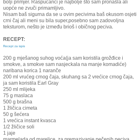
bolji primjer. Raspucanci je najbolje što sam pronašla ali
uopće ne zvuči primamljivo.
Nisam baš sigurna da se u ovim pecivima baš okusom osjeti
crni čaj ali meni su bila super,posebno sam zadovoljna
teksturom, nešto je između brioš i običnog peciva.
RECEPT:
Recept za ispis
200 g mješanog suhog voća(ja sam koristila grožđice i
smokve, a smokve sam nasjeckala na manje komadiće)
naribana korica 1 naranče
200 ml vrućeg crnog čaja, skuhang sa 2 vrećice crnog čaja,
ja sam koristila Earl Gray
250 ml mlijeka
75 g maslaca
500 g brašna
1 žličica cimeta
50 g šećera
1 vrećica instant kvasca
1/2 žličice soli
1 jaje
marmelada od marelice, za premazivanje pečenih peciva