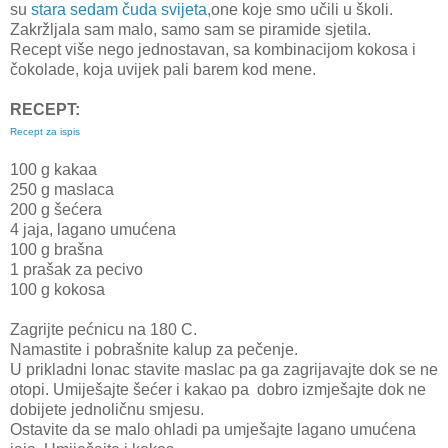
su
stara sedam čuda svijeta,
one koje smo učili u školi.
Zakržljala sam malo, samo sam se piramide sjetila.
Recept više nego jednostavan, sa kombinacijom kokosa i
čokolade, koja uvijek pali barem kod mene.
RECEPT:
Recept za ispis
100 g kakaa
250 g maslaca
200 g šećera
4 jaja, lagano umućena
100 g brašna
1 prašak za pecivo
100 g kokosa
Zagrijte pećnicu na 180 C.
Namastite i pobrašnite kalup za pečenje.
U prikladni lonac stavite maslac pa ga zagrijavajte dok se ne
otopi. Umiješajte šećer i kakao pa dobro izmješajte dok ne
dobijete jednoličnu smjesu.
Ostavite da se malo ohladi pa umješajte lagano umućena