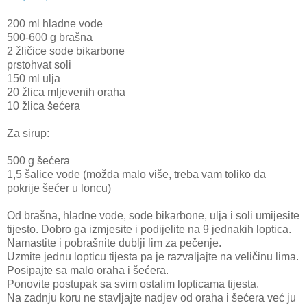
200 ml hladne vode
500-600 g brašna
2 žličice sode bikarbone
prstohvat soli
150 ml ulja
20 žlica mljevenih oraha
10 žlica šećera
Za sirup:
500 g šećera
1,5 šalice vode (
možda malo više, treba vam toliko da
pokrije šećer u loncu)
Od brašna, hladne vode, sode bikarbone, ulja i soli umijesite
tijesto. Dobro ga izmjesite i podijelite na 9 jednakih loptica.
Namastite i pobrašnite dublji lim za pečenje.
Uzmite jednu lopticu tijesta pa je razvaljajte na veličinu lima.
Posipajte sa malo oraha i šećera.
Ponovite postupak sa svim ostalim lopticama tijesta.
Na zadnju koru ne stavljajte nadjev od oraha i šećera već ju