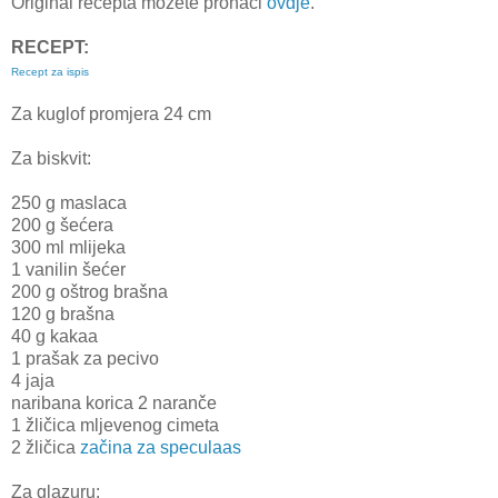
Original recepta možete pronaći
ovdje
.
RECEPT:
Recept za ispis
Za kuglof promjera 24 cm
Za biskvit:
250 g maslaca
200 g šećera
300 ml mlijeka
1 vanilin šećer
200 g oštrog brašna
120 g brašna
40 g kakaa
1 prašak za pecivo
4 jaja
naribana korica 2 naranče
1 žličica mljevenog cimeta
2 žličica
začina za speculaas
Za glazuru: