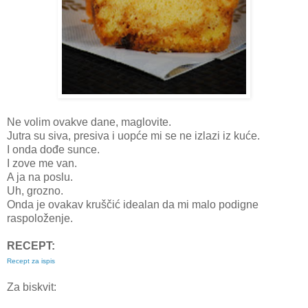
Ne volim ovakve dane, maglovite.
Jutra su siva, presiva i uopće mi se ne izlazi iz kuće.
I onda dođe sunce.
I zove me van.
A ja na poslu.
Uh, grozno.
Onda je ovakav kruščić idealan da mi malo podigne
raspoloženje.
RECEPT:
Recept za ispis
Za biskvit: