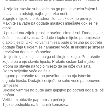
U zdjelicu stavite suho voće pa ga prelite vrućim čajem i
ostavite da odstoji, najbolje preko noći.
Zagrijte mlijeko u prikladnom loncu tik dok ne provrije.
Maknite sa vatre pa dodajte maslac i miješajte dok se ne
otopi.
U prikladunu zdjelu prosijte brašno, cimet i sol. Dodajte jaje,
šećer i instant kvasac. Dodajte i toplo mlijeko pa umijesite
glatko tijesto. Ukoliko vam smjesa bude presuha po potrebi
dodajte čaja u kojem se namakalo voće, ili ukoliko je smjesa
prevlažna dodajte još brašna.
Umijesite glatko tijesto pa ga oblikujte u kuglu. Pobrašnite
zdjelu pa u nju stavite tijesto. Prekrite čistom kuhinjskom
krpom pa stavite na toplo mjesto da se diže dva sata.
Dobro ocijedite voće od čaja.
Lagano pobrašnite radnu površinu pa na nju istresite
dignuto tijesto. Dodajte i ocijeđeno suho voće pa ponovno
izmijesite.
Ukoliko vam tijesto bude jako ljepljivo po potrebi dodajte još
brašna.
Veliki lim obložite papirom za pečenje.
Tijesto podijelite na 8 manjih komadića.