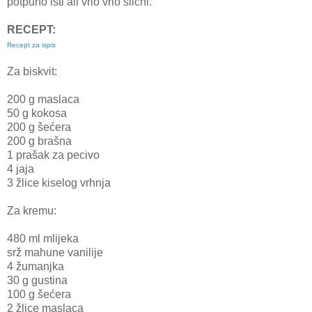
potpuno isti ali vrlo vrlo slični.
RECEPT:
Recept za ispis
Za biskvit:
200 g maslaca
50 g kokosa
200 g šećera
200 g brašna
1 prašak za pecivo
4 jaja
3 žlice kiselog vrhnja
Za kremu:
480 ml mlijeka
srž mahune vanilije
4 žumanjka
30 g gustina
100 g šećera
2 žlice maslaca