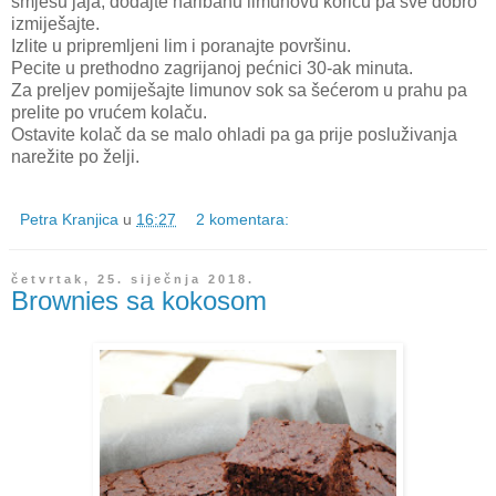
smjesu jaja, dodajte naribanu limunovu koricu pa sve dobro
izmiješajte.
Izlite u pripremljeni lim i poranajte površinu.
Pecite u prethodno zagrijanoj pećnici 30-ak minuta.
Za preljev pomiješajte limunov sok sa šećerom u prahu pa
prelite po vrućem kolaču.
Ostavite kolač da se malo ohladi pa ga prije posluživanja
narežite po želji.
Petra Kranjica
u
16:27
2 komentara:
četvrtak, 25. siječnja 2018.
Brownies sa kokosom