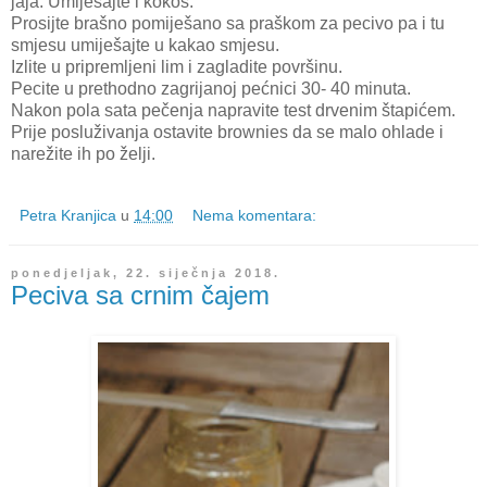
jaja. Umiješajte i kokos.
Prosijte brašno pomiješano sa praškom za pecivo pa i tu
smjesu umiješajte u kakao smjesu.
Izlite u pripremljeni lim i zagladite površinu.
Pecite u prethodno zagrijanoj pećnici 30- 40 minuta.
Nakon pola sata pečenja napravite test drvenim štapićem.
Prije posluživanja ostavite brownies da se malo ohlade i
narežite ih po želji.
Petra Kranjica
u
14:00
Nema komentara:
ponedjeljak, 22. siječnja 2018.
Peciva sa crnim čajem