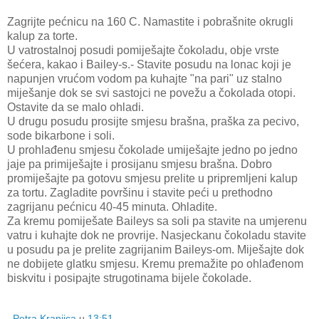
Zagrijte pećnicu na 160 C. Namastite i pobrašnite okrugli
kalup za torte.
U vatrostalnoj posudi pomiješajte čokoladu, obje vrste
šećera, kakao i Bailey-s.- Stavite posudu na lonac koji je
napunjen vrućom vodom pa kuhajte "na pari" uz stalno
miješanje dok se svi sastojci ne povežu a čokolada otopi.
Ostavite da se malo ohladi.
U drugu posudu prosijte smjesu brašna, praška za pecivo,
sode bikarbone i soli.
U prohlađenu smjesu čokolade umiješajte jedno po jedno
jaje pa primiješajte i prosijanu smjesu brašna. Dobro
promiješajte pa gotovu smjesu prelite u pripremljeni kalup
za tortu. Zagladite površinu i stavite peći u prethodno
zagrijanu pećnicu 40-45 minuta. Ohladite.
Za kremu pomiješate Baileys sa soli pa stavite na umjerenu
vatru i kuhajte dok ne provrije. Nasjeckanu čokoladu stavite
u posudu pa je prelite zagrijanim Baileys-om. Miješajte dok
ne dobijete glatku smjesu. Kremu premažite po ohlađenom
biskvitu i posipajte strugotinama bijele čokolade.
Petra Kranjica
u
13:51