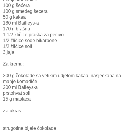
100 g šećera
100 g smeđeg šećera
50 g kakaa
180 ml Bailleys-a
170 g brašna
1 1/2 žličice praška za pecivo
1/2 žličice sode bikarbone
1/2 žličice soli
3 jaja
Za kremu;
200 g
čokolade sa velikim udjelom kakaa, nasjeckana na
manje komadiće
200 ml Baileys-a
prstohvat soli
15 g maslaca
Za ukras:
strugotine bijele čokolade