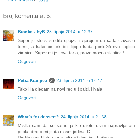
Broj komentara: 5:
Branka - byB
23. lipnja 2014. u 12:37
Super je što si sredila špajzu i vjerujem da sada uživaš u
tome, a kako će tek biti lijepo kada posložiš sve teglice
zimnice. Super mi je i ova torta, prava moćna slastica !
Odgovori
Petra Kranjica
23. lipnja 2014. u 14:47
Tako i ja gledam na novi red u špajzi. Hvala!
Odgovori
What's for dessert?
24. lipnja 2014. u 21:38
Mislila sam da se samo ja k'o dijete divim napravljenom
poslu, drago mi je da nisam jedina :D
Radila sam blatnu tortu, ali nažalost bez baileysa