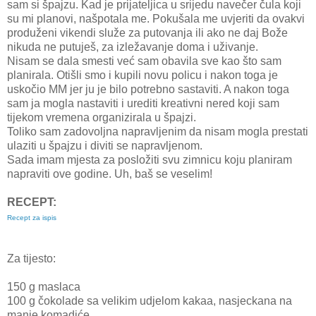
sam si špajzu. Kad je prijateljica u srijedu navečer čula koji
su mi planovi, našpotala me. Pokušala me uvjeriti da ovakvi
produženi vikendi služe za putovanja ili ako ne daj Bože
nikuda ne putuješ, za izležavanje doma i uživanje.
Nisam se dala smesti već sam obavila sve kao što sam
planirala. Otišli smo i kupili novu policu i nakon toga je
uskočio MM jer ju je bilo potrebno sastaviti. A nakon toga
sam ja mogla nastaviti i urediti kreativni nered koji sam
tijekom vremena organizirala u špajzi.
Toliko sam zadovoljna napravljenim da nisam mogla prestati
ulaziti u špajzu i diviti se napravljenom.
Sada imam mjesta za posložiti svu zimnicu koju planiram
napraviti ove godine. Uh, baš se veselim!
RECEPT:
Recept za ispis
Za tijesto:
150 g maslaca
100 g čokolade sa velikim udjelom kakaa, nasjeckana na
manje komadiće