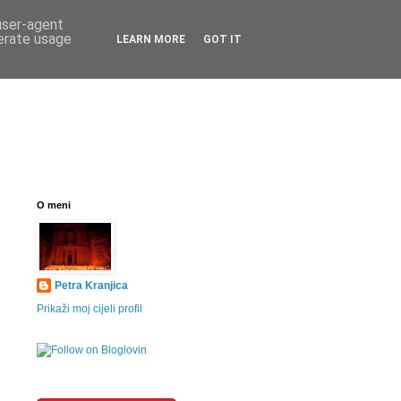
 user-agent
nerate usage
LEARN MORE
GOT IT
O meni
Petra Kranjica
Prikaži moj cijeli profil