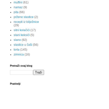
muffini
(61)
namaz
(9)
pita
(66)
pržene slastice
(2)
recepti iz bilježnice
(29)
sitni kolačići
(17)
slani keksići
(5)
slano
(92)
slastice u čaši
(56)
torta
(145)
zimnica
(16)
Pretraži ovaj blog
Pratitelji