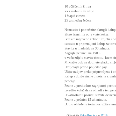
10 očišćenih šljiva
srž i mahunu vanilije
1 štapić cimeta
25 g smeđeg šećera
Namastite i pobrašnite okrugli kalu
Sitno izmeljite obje vrste keksa.
Istresite mljevene kekse u zdjelu i d
istresite u pripremljeni kalup za tor
Stavite u hladnjak na 30 minuta.
Zagrijte pećnicu na 150 C.
u veću zdjelu stavite ricottu, krem si
Miksajte dok ne dobijete glatku smjes
Umiješajte jedno po jedno jaje.
Ulijte nadjev preko pripremljene i 
Kalup s donje strane omotajte alumi
pečenja.
Pecite u prethodno zagrijanoj pećnic
Izvadite kolač da se ohladi a temper
U vatrostalnu posudu stavite očišćene 
Pecite u pećnici 15-ak minuta.
Dobro ohlađenu tortu poslužite s um
Objavio/la
Petra Kranjica
u
12:19