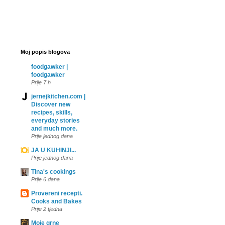
Moj popis blogova
foodgawker |
foodgawker
Prije 7 h
jernejkitchen.com |
Discover new
recipes, skills,
everyday stories
and much more.
Prije jednog dana
JA U KUHINJI...
Prije jednog dana
Tina's cookings
Prije 6 dana
Provereni recepti.
Cooks and Bakes
Prije 2 tjedna
Moje grne