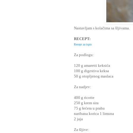
Nastavljam s kolačima sa šljivama.
RECEPT:
Recept za ispis
Za podlogu:
120 g amaretti keksića
100 g digestiva keksa
50 g otopljenog maslaca
Za nadjev:
400 g ricotte
250 g krem sira
75 g šećera u prahu
naribana korica 1 limuna
2 jaja
Za šljive: