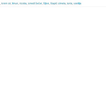
,
krem sir
,
limun
,
ricotta
,
smeđi šećer
,
šljive
,
štapić cimeta
,
torta
,
vanilija