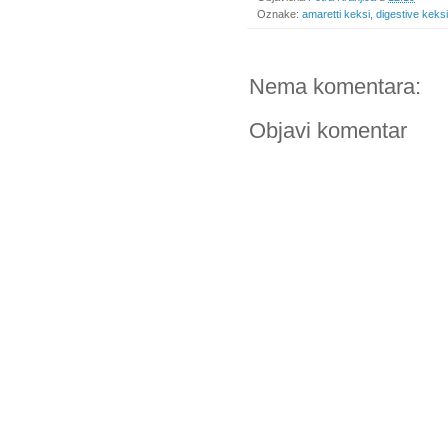
Oznake:
amaretti keksi
,
digestive keksi
Nema komentara:
Objavi komentar