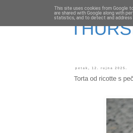
This site uses cookies from Google to 
are shared with Google along with per
statistics, and to detect and address
THURS
petak, 12. rujna 2025.
Torta od ricotte s p