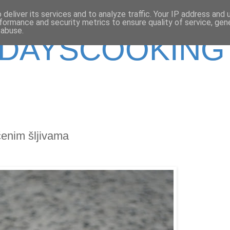
deliver its services and to analyze traffic. Your IP address and
formance and security metrics to ensure quality of service, ge
 abuse.
DAYSCOOKING
ečenim šljivama