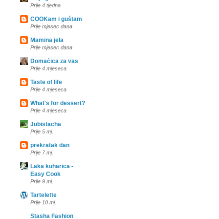
Prije 4 tjedna
COOKam i guštam
Prije mjesec dana
Mamina jela
Prije mjesec dana
Domaćica za vas
Prije 4 mjeseca
Taste of life
Prije 4 mjeseca
What's for dessert?
Prije 4 mjeseca
Jubistacha
Prije 5 mj.
prekratak dan
Prije 7 mj.
Laka kuharica -
Easy Cook
Prije 9 mj.
Tartelette
Prije 10 mj.
Stasha Fashion