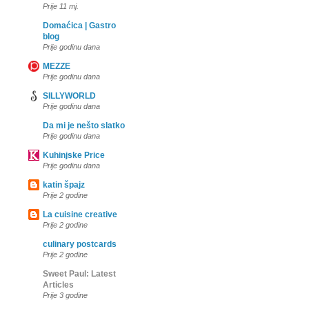
Prije 11 mj.
Domaćica | Gastro
blog
Prije godinu dana
MEZZE
Prije godinu dana
SILLYWORLD
Prije godinu dana
Da mi je nešto slatko
Prije godinu dana
Kuhinjske Price
Prije godinu dana
katin špajz
Prije 2 godine
La cuisine creative
Prije 2 godine
culinary postcards
Prije 2 godine
Sweet Paul: Latest
Articles
Prije 3 godine