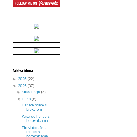
Arhiva bloga
►
2026
(22)
▼
2025
(37)
►
studenoga
(3)
▼
rujna
(8)
Lisnate rolice s
brokulom
Kaša od heljde s
borovnicama
Pirovi doručak
muffini s
borovnicama