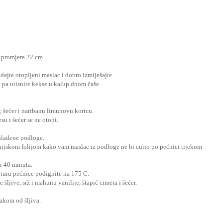
p promjera 22 cm.
odajte otopljeni maslac i dobro izmiješajte.
tu pa utisnite kekse u kalup dnom čaše.
r, šećer i naribanu limunovu koricu.
u i šećer se ne otopi.
ohlađene podloge.
nijskom folijom kako vam maslac iz podloge ne bi curio po pećnici tijekom
i 40 minuta.
aturu pećnice podignite na 175 C.
šljive, srž i mahunu vanilije, štapić cimeta i šećer.
akom od šljiva.