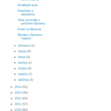
Rustikalni kruh
Palačinke s
jabukama
Torta od ricotte s
pečenim šljivama
Kolač sa šljivama
Štrudla s šljivama i
makom
►
kolovoza
(1)
►
srpnja
(4)
►
lipnja
(5)
►
travnja
(1)
►
ožujka
(5)
►
veljače
(7)
►
siječnja
(3)
►
2024
(52)
►
2023
(49)
►
2022
(62)
►
2021
(57)
►
2020
(60)