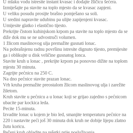
U mlaku vodu istresite instant kvasac i dodajte žličicu šećera.
Izmiješajte pa stavite na toplo mjesto da se kvasac zapjeni.
U veliku posudu prosijte brašno pomješano sa soli.
U sredini napravite udubinu pa ulijte zapijenjeni kvasac.
Umijesite glatko i elastično tijesto.
Prekrijte čistom kuhinjskom krpom pa stavite na toplo mjesto da se
diže dok mu se ne udvostruči volumen.
1 žlicom maslinovog ulja premažite gusnati lonac.
Na pobrašnjenu radnu površinu istresite dignuto tijesto, premijesite
ga i oblikujte u disk veličine gusnatog lonca.
Stavite kruh u lonac , prekrijte krpom pa ponovno dižite na toplom
mjestu 30 minuta.
Zagrijte pećnicu na 250 C.
Na dno pećnice stavite prazan lonac.
Vrh kruha premažite preostalom žlicom maslinovog ulja i zarežite
žiletom.
Kruh stavite u pećnicu a u lonac koji se grijao zajedno s pećnicom
ubacite par kockica leda.
Pecite 15-minuta.
Izvadite lonac u kojem je bio led, smanjite temperaturu pećnice na
220 i nastavite peći još 30 minuta dok kruh ne dobije lijepu zlatno
žutu koricu.
Pečeni kruh ohladite na rešetki prije posluživanja.