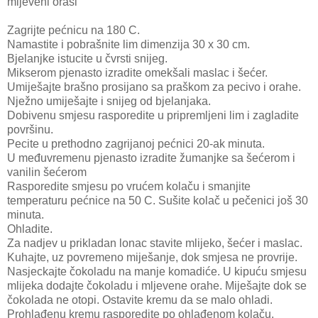
mljeveni orasi
Zagrijte pećnicu na 180 C.
Namastite i pobrašnite lim dimenzija 30 x 30 cm.
Bjelanjke istucite u čvrsti snijeg.
Mikserom pjenasto izradite omekšali maslac i šećer.
Umiješajte brašno prosijano sa praškom za pecivo i orahe.
Nježno umiješajte i snijeg od bjelanjaka.
Dobivenu smjesu rasporedite u pripremljeni lim i zagladite
površinu.
Pecite u prethodno zagrijanoj pećnici 20-ak minuta.
U međuvremenu pjenasto izradite žumanjke sa šećerom i
vanilin šećerom
Rasporedite smjesu po vrućem kolaču i smanjite
temperaturu pećnice na 50 C. Sušite kolač u pečenici još 30
minuta.
Ohladite.
Za nadjev u prikladan lonac stavite mlijeko, šećer i maslac.
Kuhajte, uz povremeno miješanje, dok smjesa ne provrije.
Nasjeckajte čokoladu na manje komadiće. U kipuću smjesu
mlijeka dodajte čokoladu i mljevene orahe. Miješajte dok se
čokolada ne otopi. Ostavite kremu da se malo ohladi.
Prohlađenu kremu rasporedite po ohlađenom kolaču.