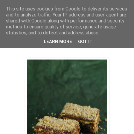
This site uses cookies from Google to deliver its services
THURSDAYSCOOKING
and to analyze traffic. Your IP address and user-agent are
shared with Google along with performance and security
metrics to ensure quality of service, generate usage
statistics, and to detect and address abuse.
ponedjeljak, 27. ožujka 2017.
Mjeseci sa orasima
LEARN MORE
GOT IT