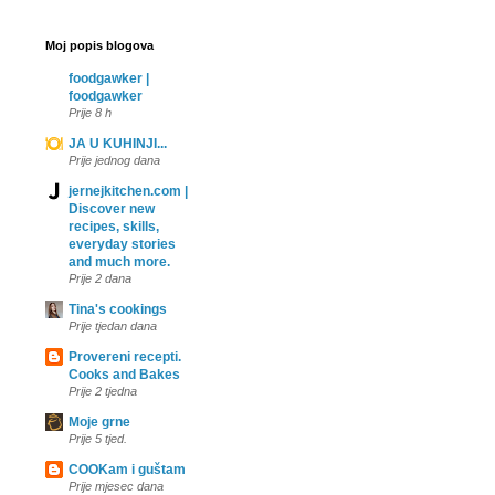
Moj popis blogova
foodgawker |
foodgawker
Prije 8 h
JA U KUHINJI...
Prije jednog dana
jernejkitchen.com |
Discover new
recipes, skills,
everyday stories
and much more.
Prije 2 dana
Tina's cookings
Prije tjedan dana
Provereni recepti.
Cooks and Bakes
Prije 2 tjedna
Moje grne
Prije 5 tjed.
COOKam i guštam
Prije mjesec dana