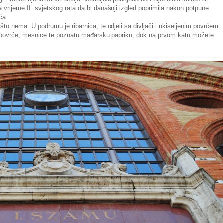
a vrijeme II. svjetskog rata da bi današnji izgled poprimila nakon potpune
ća.
što nema. U podrumu je ribarnica, te odjeli sa divljači i ukiseljenim povrćem.
 i povrće, mesnice te poznatu mađarsku papriku, dok na prvom katu možete