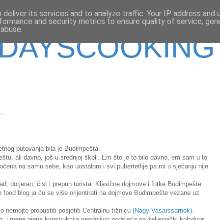
deliver its services and to analyze traffic. Your IP address and
formance and security metrics to ensure quality of service, ge
 abuse.
DAYSCOOKING
4.
etnog putovanja bila je Budimpešta.
tu, ali davno, još u srednjoj školi. Em što je to bilo davno, em sam u to
očena na samu sebe, kao uostalom i svi pubertetlije pa mi u sjećanju nije
d, dotjeran, čist i prepun turista. Klasične dojmove i fotke Budimpešte
o food blog ja ću se više orijentirati na dojmove Budimpešte vezane uz
 nemojte propustiti posjetiti Centralnu tržnicu
(Nagy Vasarcsarnok).
g. i mene njena konstrukcija neodoljivo podsjeća na željeznički kolodvor.