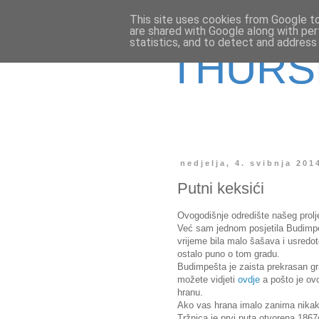
This site uses cookies from Google to 
are shared with Google along with per
statistics, and to detect and address
THURS
nedjelja, 4. svibnja 201
Putni keksići
Ovogodišnje odredište našeg prolj
Već sam jednom posjetila Budimpeš
vrijeme bila malo šašava i usredot
ostalo puno o tom gradu.
Budimpešta je zaista prekrasan gra
možete vidjeti
ovdje
a pošto je ov
hranu.
Ako vas hrana imalo zanima nikako
Tržnica je prvi puta otvorena 1867