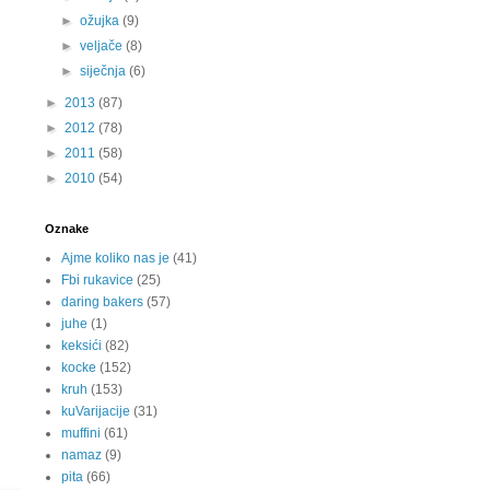
►
ožujka
(9)
►
veljače
(8)
►
siječnja
(6)
►
2013
(87)
►
2012
(78)
►
2011
(58)
►
2010
(54)
Oznake
Ajme koliko nas je
(41)
Fbi rukavice
(25)
daring bakers
(57)
juhe
(1)
keksići
(82)
kocke
(152)
kruh
(153)
kuVarijacije
(31)
muffini
(61)
namaz
(9)
pita
(66)