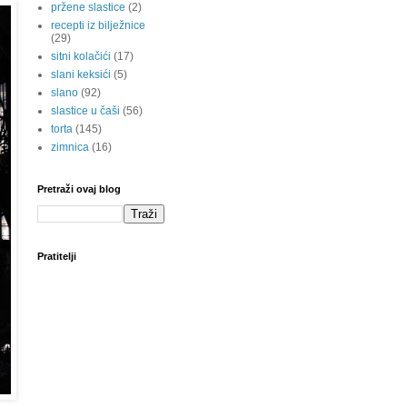
pržene slastice
(2)
recepti iz bilježnice
(29)
sitni kolačići
(17)
slani keksići
(5)
slano
(92)
slastice u čaši
(56)
torta
(145)
zimnica
(16)
Pretraži ovaj blog
Pratitelji