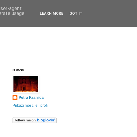
 user-agent
nerate usage
LEARN MORE
GOT IT
O meni
Petra Kranjica
Prikaži moj cijeli profil