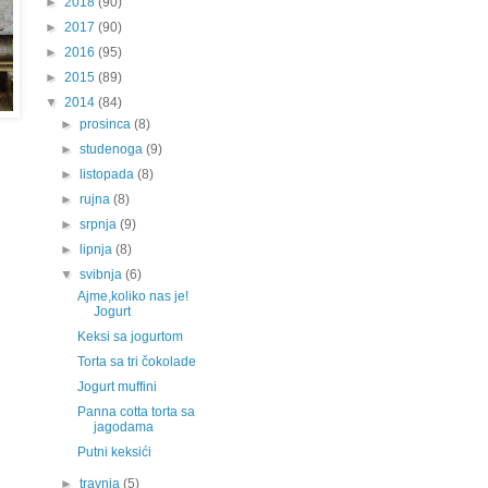
►
2018
(90)
►
2017
(90)
►
2016
(95)
►
2015
(89)
▼
2014
(84)
►
prosinca
(8)
►
studenoga
(9)
►
listopada
(8)
►
rujna
(8)
►
srpnja
(9)
►
lipnja
(8)
▼
svibnja
(6)
Ajme,koliko nas je!
Jogurt
Keksi sa jogurtom
Torta sa tri čokolade
Jogurt muffini
Panna cotta torta sa
jagodama
Putni keksići
►
travnja
(5)