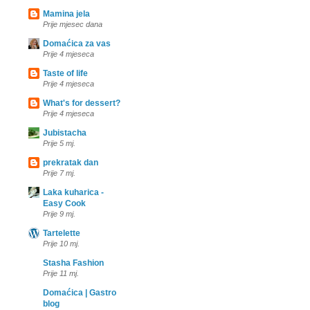
Mamina jela
Prije mjesec dana
Domaćica za vas
Prije 4 mjeseca
Taste of life
Prije 4 mjeseca
What's for dessert?
Prije 4 mjeseca
Jubistacha
Prije 5 mj.
prekratak dan
Prije 7 mj.
Laka kuharica -
Easy Cook
Prije 9 mj.
Tartelette
Prije 10 mj.
Stasha Fashion
Prije 11 mj.
Domaćica | Gastro
blog