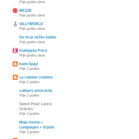
Prije godinu dana
MEZZE
Prije godinu dana
SILLYWORLD
Prije godinu dana
Da mi je nešto slatko
Prije godinu dana
Kuhinjske Price
Prije godinu dana
katin špajz
Prije 2 godine
La cuisine creative
Prije 2 godine
culinary postcards
Prije 2 godine
Sweet Paul: Latest
Articles
Prije 3 godine
Moja mesta »
Languages » Srpski
Prije 3 godine