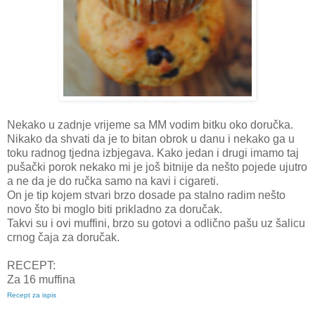
Nekako u zadnje vrijeme sa MM vodim bitku oko doručka.
Nikako da shvati da je to bitan obrok u danu i nekako ga u
toku radnog tjedna izbjegava. Kako jedan i drugi imamo taj
pušački porok nekako mi je još bitnije da nešto pojede ujutro
a ne da je do ručka samo na kavi i cigareti.
On je tip kojem stvari brzo dosade pa stalno radim nešto
novo što bi moglo biti prikladno za doručak.
Takvi su i ovi muffini, brzo su gotovi a odlično pašu uz šalicu
crnog čaja za doručak.
RECEPT:
Za 16 muffina
Recept za ispis