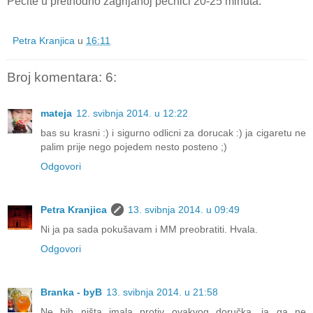
Pecite u prethodno zagrijanoj pećnici 20-25 minuta.
Petra Kranjica
u
16:11
Broj komentara: 6:
mateja
12. svibnja 2014. u 12:22
bas su krasni :) i sigurno odlicni za dorucak :) ja cigaretu ne
palim prije nego pojedem nesto posteno ;)
Odgovori
Petra Kranjica
13. svibnja 2014. u 09:49
Ni ja pa sada pokušavam i MM preobratiti. Hvala.
Odgovori
Branka - byB
13. svibnja 2014. u 21:58
Ne bih ništa imala protiv ovakvog doručka, ja ga ne