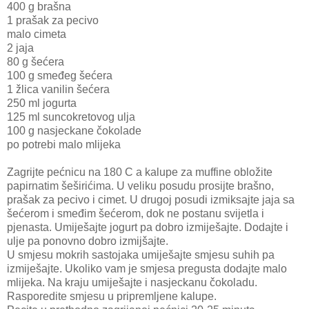
400 g brašna
1 prašak za pecivo
malo cimeta
2 jaja
80 g šećera
100 g smeđeg šećera
1 žlica vanilin šećera
250 ml jogurta
125 ml suncokretovog ulja
100 g nasjeckane čokolade
po potrebi malo mlijeka
Zagrijte pećnicu na 180 C a kalupe za muffine obložite
papirnatim šeširićima. U veliku posudu prosijte brašno,
prašak za pecivo i cimet. U drugoj posudi izmiksajte jaja sa
šećerom i smeđim šećerom, dok ne postanu svijetla i
pjenasta. Umiješajte jogurt pa dobro izmiješajte. Dodajte i
ulje pa ponovno dobro izmijšajte.
U smjesu mokrih sastojaka umiješajte smjesu suhih pa
izmiješajte. Ukoliko vam je smjesa pregusta dodajte malo
mlijeka. Na kraju umiješajte i nasjeckanu čokoladu.
Rasporedite smjesu u pripremljene kalupe.