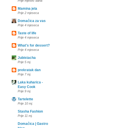
Prije mjesec dana
Mamina jela
Prije 2 mjeseca
Domaćica za vas
Prije 4 mjeseca
Taste of life
Prije 4 mjeseca
What's for dessert?
Prije 4 mjeseca
Jubistacha
Prije 5 mj.
prekratak dan
Prije 7 mj.
Laka kuharica -
Easy Cook
Prije 9 mj.
Tartelette
Prije 10 mj.
Stasha Fashion
Prije 11 mj.
Domaćica | Gastro