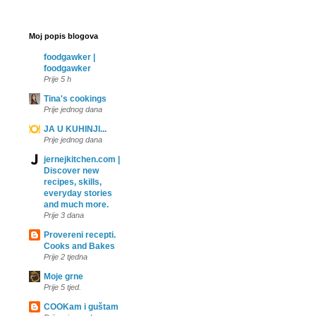
Moj popis blogova
foodgawker |
foodgawker
Prije 5 h
Tina's cookings
Prije jednog dana
JA U KUHINJI...
Prije jednog dana
jernejkitchen.com |
Discover new
recipes, skills,
everyday stories
and much more.
Prije 3 dana
Provereni recepti.
Cooks and Bakes
Prije 2 tjedna
Moje grne
Prije 5 tjed.
COOKam i guštam