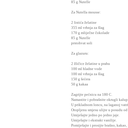
85 g Nutelle
Za Nutella mousse:
2 listića želatine
355 ml vrhnja za šlag
170 g mliječne čokolade
85 g Nutelle
prstohvat soli
Za glazuru:
2 žličice želatine u prahu
100 ml hladne vode
100 ml vrhnja za šlag
150 g šećera
50 g kakaa
Zagrijte pećnicu na 180 C.
Namastite i pobrašnite okrugli kalup 
U prikladnom loncu, na laganoj vatri,
Otopljenu smjesu ulijte u posudu od 
Umiješajte jedno po jedno jaje.
Umiješajte i ekstrakt vanilije.
Pomiješajte i prosijte brašno, kakao, 