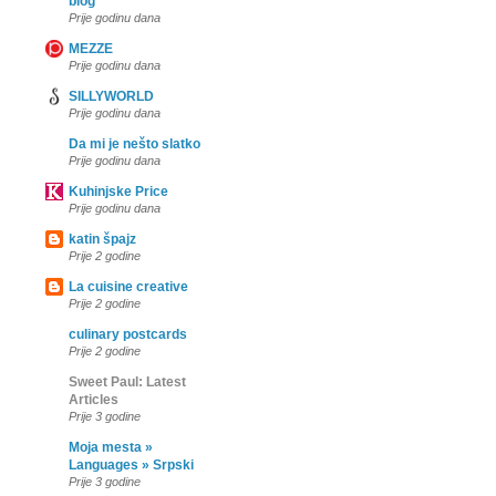
blog
Prije godinu dana
MEZZE
Prije godinu dana
SILLYWORLD
Prije godinu dana
Da mi je nešto slatko
Prije godinu dana
Kuhinjske Price
Prije godinu dana
katin špajz
Prije 2 godine
La cuisine creative
Prije 2 godine
culinary postcards
Prije 2 godine
Sweet Paul: Latest
Articles
Prije 3 godine
Moja mesta »
Languages » Srpski
Prije 3 godine