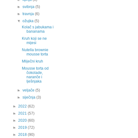
►
svibnja
(5)
►
travnja
(6)
▼
ožujka
(5)
Kolač s jabukama i
bananama
Kruh koji se ne
mijesi
Nutella brownie
mousse torta
Mliječni kruh
Mousse torta od
čokolade,
naranče i
lješnjaka
►
veljače
(5)
►
siječnja
(3)
►
2022
(62)
►
2021
(57)
►
2020
(60)
►
2019
(72)
►
2018
(90)