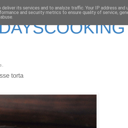
deliver its services and to analyze traffic. Your IP address and
formance and security metrics to ensure quality of service, ge
 abuse.
DAYSCOOKING
3.
sse torta