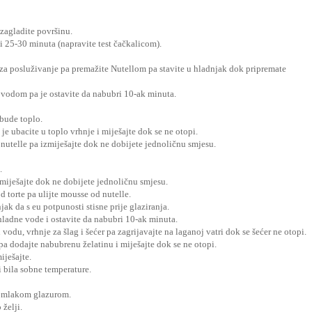
 zagladite površinu.
i 25-30 minuta (napravite test čačkalicom).
 za posluživanje pa premažite Nutellom pa stavite u hladnjak dok pripremate
 vodom pa je ostavite da nabubri 10-ak minuta.
 bude toplo.
a je ubacite u toplo vrhnje i miješajte dok se ne otopi.
 nutelle pa izmiješajte dok ne dobijete jednoličnu smjesu.
.
miješajte dok ne dobijete jednoličnu smjesu.
 torte pa ulijte mousse od nutelle.
jak da s eu potpunosti stisne prije glaziranja.
 hladne vode i ostavite da nabubri 10-ak minuta.
vodu, vrhnje za šlag i šećer pa zagrijavajte na laganoj vatri dok se šećer ne otopi.
a dodajte nabubrenu želatinu i miješajte dok se ne otopi.
iješajte.
i bila sobne temperature.
te mlakom glazurom.
 želji.