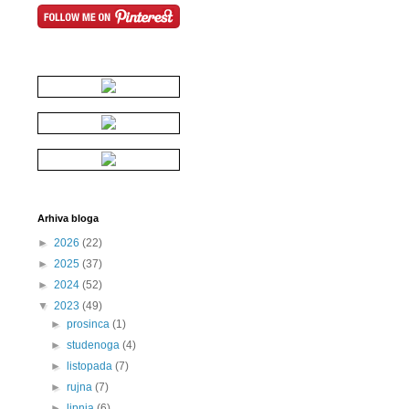
Arhiva bloga
►
2026
(22)
►
2025
(37)
►
2024
(52)
▼
2023
(49)
►
prosinca
(1)
►
studenoga
(4)
►
listopada
(7)
►
rujna
(7)
►
lipnja
(6)