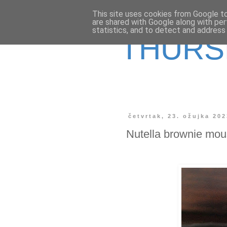
This site uses cookies from Google to 
are shared with Google along with per
statistics, and to detect and address
THURS
četvrtak, 23. ožujka 202
Nutella brownie mou