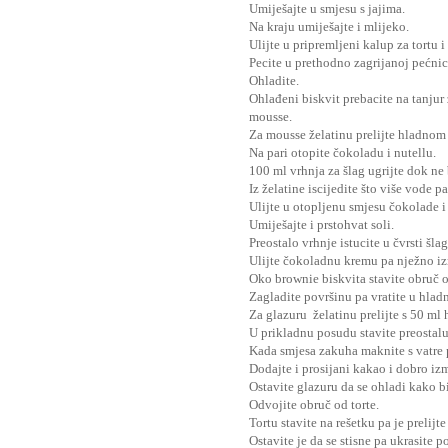
Umiješajte u smjesu s jajima.
Na kraju umiješajte i mlijeko.
Ulijte u pripremljeni kalup za tortu i
Pecite u prethodno zagrijanoj pećnic
Ohladite.
Ohlađeni biskvit prebacite na tanjur
mousse.
Za mousse želatinu prelijte hladnom
Na pari otopite čokoladu i nutellu.
100 ml vrhnja za šlag ugrijte dok ne
Iz želatine iscijedite što više vode p
Ulijte u otopljenu smjesu čokolade i
Umiješajte i prstohvat soli.
Preostalo vrhnje istucite u čvrsti šlag
Ulijte čokoladnu kremu pa nježno iz
Oko brownie biskvita stavite obruč od
Zagladite površinu pa vratite u hladn
Za glazuru želatinu prelijte s 50 ml
U prikladnu posudu stavite preostalu 
Kada smjesa zakuha maknite s vatre p
Dodajte i prosijani kakao i dobro izm
Ostavite glazuru da se ohladi kako b
Odvojite obruč od torte.
Tortu stavite na rešetku pa je prelij
Ostavite je da se stisne pa ukrasite po