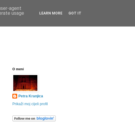
 user-agent
nerate usage
LEARN MORE
GOT IT
O meni
Petra Kranjica
Prikaži moj cijeli profil