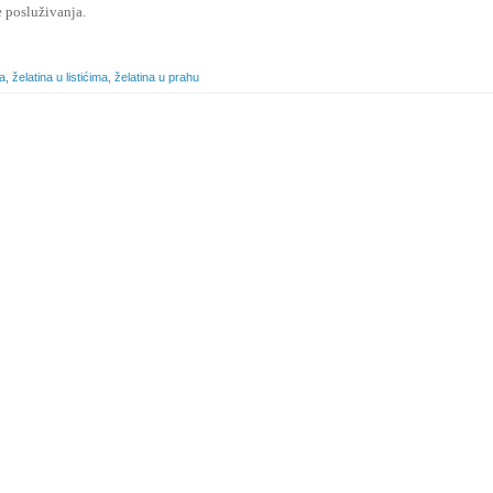
e posluživanja.
ta
,
želatina u listićima
,
želatina u prahu