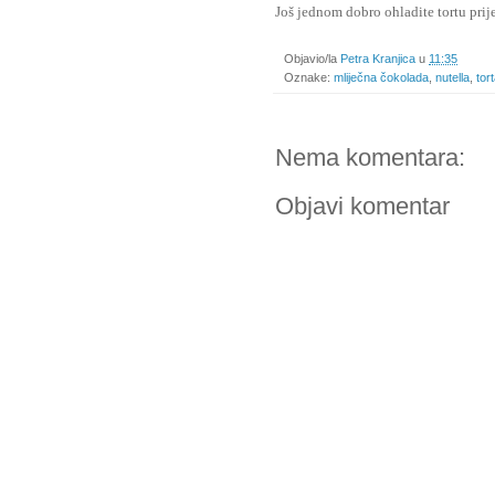
Još jednom dobro ohladite tortu prij
Objavio/la
Petra Kranjica
u
11:35
Oznake:
mliječna čokolada
,
nutella
,
tor
Nema komentara:
Objavi komentar