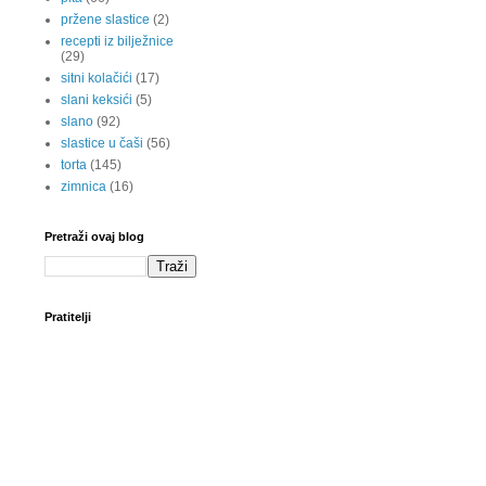
pržene slastice
(2)
recepti iz bilježnice
(29)
sitni kolačići
(17)
slani keksići
(5)
slano
(92)
slastice u čaši
(56)
torta
(145)
zimnica
(16)
Pretraži ovaj blog
Pratitelji