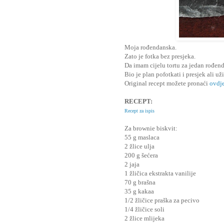
Moja rođendanska.
Zato je fotka bez presjeka.
Da imam cijelu tortu za jedan rođen
Bio je plan pofotkati i presjek ali u
Original recept možete pronaći
ovdje
RECEPT:
Recept za ispis
Za brownie biskvit:
55 g maslaca
2 žlice ulja
200 g šećera
2 jaja
1 žličica ekstrakta vanilije
70 g brašna
35 g kakaa
1/2 žličice praška za pecivo
1/4 žličice soli
2 žlice mlijeka