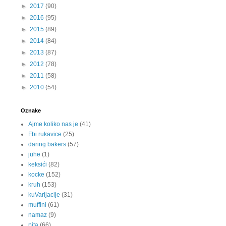
►
2017
(90)
►
2016
(95)
►
2015
(89)
►
2014
(84)
►
2013
(87)
►
2012
(78)
►
2011
(58)
►
2010
(54)
Oznake
Ajme koliko nas je
(41)
Fbi rukavice
(25)
daring bakers
(57)
juhe
(1)
keksići
(82)
kocke
(152)
kruh
(153)
kuVarijacije
(31)
muffini
(61)
namaz
(9)
pita
(66)