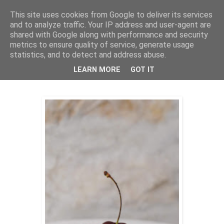
This site uses cookies from Google to deliver its services
THURSDAYSCOOKING
and to analyze traffic. Your IP address and user-agent are
shared with Google along with performance and security
metrics to ensure quality of service, generate usage
statistics, and to detect and address abuse.
četvrtak, 13. lipnja 2019.
Prhki tart od trešanja
LEARN MORE
GOT IT