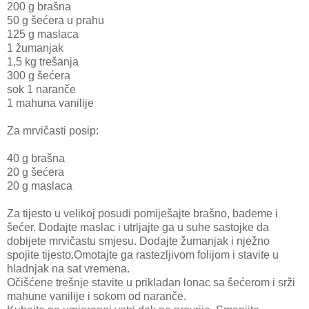
200 g brašna
50 g šećera u prahu
125 g maslaca
1 žumanjak
1,5 kg trešanja
300 g šećera
sok 1 naranče
1 mahuna vanilije
Za mrvičasti posip:
40 g brašna
20 g šećera
20 g maslaca
Za tijesto u velikoj posudi pomiješajte brašno, bademe i
šećer. Dodajte maslac i utrljajte ga u suhe sastojke da
dobijete mrvičastu smjesu. Dodajte žumanjak i nježno
spojite tijesto.Omotajte ga rastezljivom folijom i stavite u
hladnjak na sat vremena.
Očišćene trešnje stavite u prikladan lonac sa šećerom i srži
mahune vanilije i sokom od naranče.