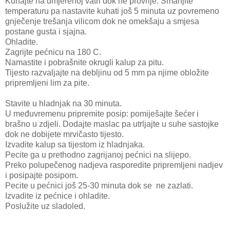
Kuhajte na umjerenoj vatri dok ne provrije. Smanjite
temperaturu pa nastavite kuhati još 5 minuta uz povremeno
gnječenje trešanja vilicom dok ne omekšaju a smjesa
postane gusta i sjajna.
Ohladite.
Zagrijte pećnicu na 180 C.
Namastite i pobrašnite okrugli kalup za pitu.
Tijesto razvaljajte na debljinu od 5 mm pa njime obložite
pripremljeni lim za pite.
Stavite u hladnjak na 30 minuta.
U međuvremenu pripremite posip: pomiješajte šećer i
brašno u zdjeli. Dodajte maslac pa utrljajte u suhe sastojke
dok ne dobijete mrvičasto tijesto.
Izvadite kalup sa tijestom iz hladnjaka.
Pecite ga u prethodno zagrijanoj pećnici na slijepo.
Preko polupečenog nadjeva rasporedite pripremljeni nadjev
i posipajte posipom.
Pecite u pećnici još 25-30 minuta dok se ne zazlati.
Izvadite iz pećnice i ohladite.
Poslužite uz sladoled.