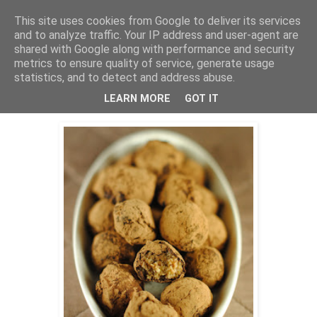
This site uses cookies from Google to deliver its services
THURSDAYSCOOKING
and to analyze traffic. Your IP address and user-agent are
shared with Google along with performance and security
metrics to ensure quality of service, generate usage
statistics, and to detect and address abuse.
četvrtak, 12. studenoga 2015.
Kuglice od buče
LEARN MORE
GOT IT