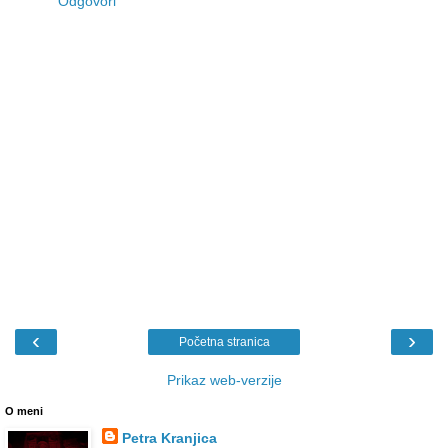
Odgovori
‹
›
Početna stranica
Prikaz web-verzije
O meni
Petra Kranjica