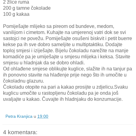
2 žlice ruma
200 g tamne čokolade
100 g kakaa
Pomiješajte mlijeko sa pireom od bundeve, medom,
vanilijom i cimetom. Kuhajte na umjerenoj vatri dok se svi
sastojci ne povežu. Pomiješajte osušeni biskvit i petit buerre
kekse pa ih sve dobro sameljite u multiptaktiku. Dodajte
toploj smjesi i iziješajte. Bijelu čokoladu narežite na manje
komadiće pa je umiješajte u smjesu mlijeka i keksa. Stavite
smjesu u hladnjak da se dobro ohladi.
Od ohlađene smjese oblikujte kuglice, slažite ih na tanjur pa
ih ponovno stavite na hlađenje prije nego što ih umočite u
čokoladnu glazuru.
Čokoladu otopite na pari a kakao prosijte u zdjelicu.Svaku
kuglicu umočite u rastopljenu čokoladu pa je onda još
uvaljajte u kakao. Čuvajte ih hladnjaku do konzumacije.
Petra Kranjica
u
19:00
4 komentara: