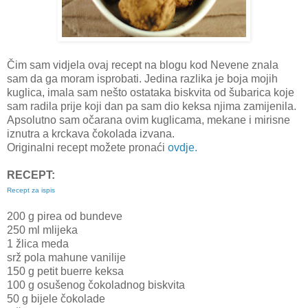
Čim sam vidjela ovaj recept na blogu kod Nevene znala
sam da ga moram isprobati. Jedina razlika je boja mojih
kuglica, imala sam nešto ostataka biskvita od šubarica koje
sam radila prije koji dan pa sam dio keksa njima zamijenila.
Apsolutno sam očarana ovim kuglicama, mekane i mirisne
iznutra a krckava čokolada izvana.
Originalni recept možete pronaći
ovdje.
RECEPT:
Recept za ispis
200 g pirea od bundeve
250 ml mlijeka
1 žlica meda
srž pola mahune vanilije
150 g petit buerre keksa
100 g osušenog čokoladnog biskvita
50 g bijele čokolade