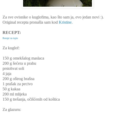
Za sve ovisnike o kuglofima, kao što sam ja, evo jedan novi :).
Original recepta pronašla sam kod
Kristine.
RECEPT:
Recept za ispis
Za kuglof:
150 g omekšalog maslaca
200 g šećera u prahu
prstohvat soli
4 jaja
200 g oštrog brašna
1 prašak za pecivo
50 g kakaa
200 ml mlijeka
150 g trešanja, očišćenih od koštica
Za glazuru: