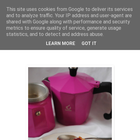
This site uses cookies from Google to deliver its services
THURSDAYSCOOKING
and to analyze traffic. Your IP address and user-agent are
shared with Google along with performance and security
metrics to ensure quality of service, generate usage
statistics, and to detect and address abuse.
utorak, 5. srpnja 2022.
"Pohani" kruh s krem sirom i malinama
LEARN MORE
GOT IT