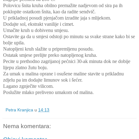
Polovicu šnita kruha obilno premažite nadjevom od sira pa ih
poklopite ostatkom šnita, kao da radite sendvič.
U prikladnoj posudi pjenjačom izradite jaja s mlijekom.
Dodajte sol, ekstrakt vanilije i cimet.
Umačite kruh u dobivenu smjesu.
Ostavite ga da u smjesi odstoji po minutu sa svake strane kako bi se
bolje upila.
Natopljeni kruh slažite u pripremljenu posudu.
Ostatak smjese prelijte preko natopljenog kruha.
Pecite u prethodno zagrijanoj pećnici 30-ak minuta dok ne dobije
lijepu zlatno žutu boju.
Za umak u malina oprane i osušene maline stavite u prikladnu
zdjelu pa im dodajte limunov sok i šećer.
Lagano zgnječite vilicom.
Poslužite mlako preliveno umakom od malina.
Petra Kranjica
u
14:13
Nema komentara: