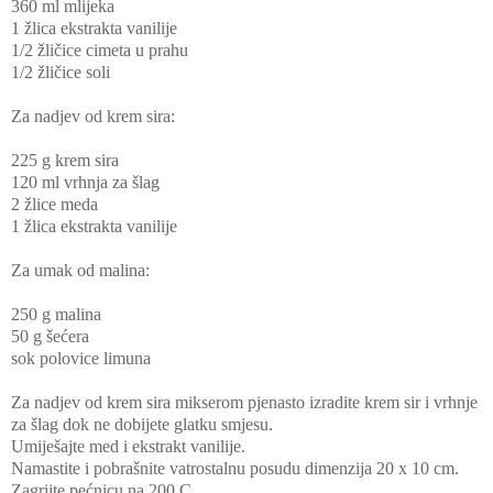
360 ml mlijeka
1 žlica ekstrakta vanilije
1/2 žličice cimeta u prahu
1/2 žličice soli
Za nadjev od krem sira:
225 g krem sira
120 ml vrhnja za šlag
2 žlice meda
1 žlica ekstrakta vanilije
Za umak od malina:
250 g malina
50 g šećera
sok polovice limuna
Za nadjev od krem sira mikserom pjenasto izradite krem sir i vrhnje
za šlag dok ne dobijete glatku smjesu.
Umiješajte med i ekstrakt vanilije.
Namastite i pobrašnite vatrostalnu posudu dimenzija 20 x 10 cm.
Zagrijte pećnicu na 200 C.