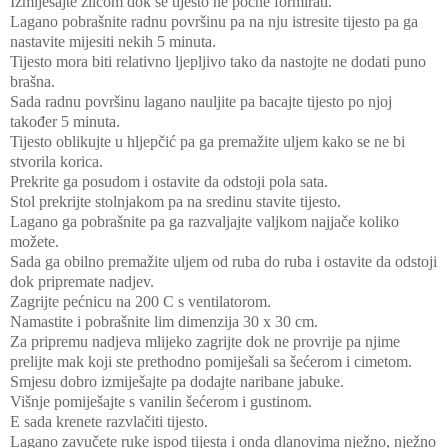
Izmiješajte žlicom dok se tijesto ne počne formirati.
Lagano pobrašnite radnu površinu pa na nju istresite tijesto pa ga
nastavite mijesiti nekih 5 minuta.
Tijesto mora biti relativno ljepljivo tako da nastojte ne dodati puno
brašna.
Sada radnu površinu lagano nauljite pa bacajte tijesto po njoj
također 5 minuta.
Tijesto oblikujte u hljepčić pa ga premažite uljem kako se ne bi
stvorila korica.
Prekrite ga posudom i ostavite da odstoji pola sata.
Stol prekrijte stolnjakom pa na sredinu stavite tijesto.
Lagano ga pobrašnite pa ga razvaljajte valjkom najjače koliko
možete.
Sada ga obilno premažite uljem od ruba do ruba i ostavite da odstoji
dok pripremate nadjev.
Zagrijte pećnicu na 200 C s ventilatorom.
Namastite i pobrašnite lim dimenzija 30 x 30 cm.
Za pripremu nadjeva mlijeko zagrijte dok ne provrije pa njime
prelijte mak koji ste prethodno pomiješali sa šećerom i cimetom.
Smjesu dobro izmiješajte pa dodajte naribane jabuke.
Višnje pomiješajte s vanilin šećerom i gustinom.
E sada krenete razvlačiti tijesto.
Lagano zavučete ruke ispod tijesta i onda dlanovima nježno, nježno