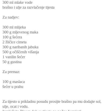
300 ml mlake vode
brašno i ulje za razvlačenje tijesta
Za nadjev:
300 ml mlijeka
300 g mljevenog maka
100 g šećera
2 žličice cimeta
300 g naribanih jabuka
500 g očišćenih višanja
1 vanilin šećer
50 g gustina
Za premaz:
100 g maslaca
šećer u prahu
Za tijesto u prikladnu posudu prosijte brašno pa mu dodajte sol,
ulje, ocat i vodu.