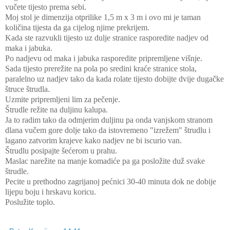
vučete tijesto prema sebi.
Moj stol je dimenzija otprilike 1,5 m x 3 m i ovo mi je taman
količina tijesta da ga cijelog njime prekrijem.
Kada ste razvukli tijesto uz dulje stranice rasporedite nadjev od
maka i jabuka.
Po nadjevu od maka i jabuka rasporedite pripremljene višnje.
Sada tijesto prerežite na pola po sredini kraće stranice stola,
paralelno uz nadjev tako da kada rolate tijesto dobijte dvije dugačke
štruce štrudla.
Uzmite pripremljeni lim za pečenje.
Štrudle režite na duljinu kalupa.
Ja to radim tako da odmjerim duljinu pa onda vanjskom stranom
dlana vučem gore dolje tako da istovremeno "izrežem" štrudlu i
lagano zatvorim krajeve kako nadjev ne bi iscurio van.
Štrudlu posipajte šećerom u prahu.
Maslac narežite na manje komadiće pa ga posložite duž svake
štrudle.
Pecite u prethodno zagrijanoj pećnici 30-40 minuta dok ne dobije
lijepu boju i hrskavu koricu.
Poslužite toplo.