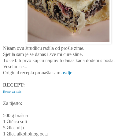
Nisam ovu štrudlicu radila od prošle zime.
Sjetila sam je se danas i sve mi cure sline.
To će biti prvo kaj ću napraviti danas kada dođem s posla.
Veselim se...
Original recepta pronašla sam
ovdje.
RECEPT:
Recept za ispis
Za tijesto:
500 g brašna
1 žličica soli
5 žlica ulja
1 žlica alkoholnog octa