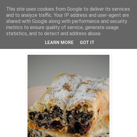
This site uses cookies from Google to deliver its services
THURSDAYSCOOKING
and to analyze traffic. Your IP address and user-agent are
shared with Google along with performance and security
metrics to ensure quality of service, generate usage
statistics, and to detect and address abuse.
ponedjeljak, 4. listopada 2021.
Štrudla od maka, jabuka i višanja
LEARN MORE
GOT IT