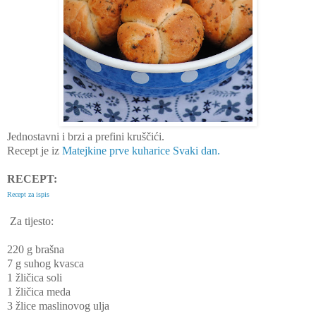
Jednostavni i brzi a prefini kruščići.
Recept je iz
Matejkine prve kuharice Svaki dan.
RECEPT:
Recept za ispis
Za tijesto:
220 g brašna
7 g suhog kvasca
1 žličica soli
1 žličica meda
3 žlice maslinovog ulja