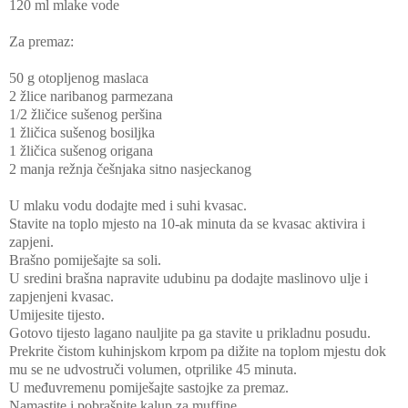
120 ml mlake vode
Za premaz:
50 g otopljenog maslaca
2 žlice naribanog parmezana
1/2 žličice sušenog peršina
1 žličica sušenog bosiljka
1 žličica sušenog origana
2 manja režnja češnjaka sitno nasjeckanog
U mlaku vodu dodajte med i suhi kvasac.
Stavite na toplo mjesto na 10-ak minuta da se kvasac aktivira i
zapjeni.
Brašno pomiješajte sa soli.
U sredini brašna napravite udubinu pa dodajte maslinovo ulje i
zapjenjeni kvasac.
Umijesite tijesto.
Gotovo tijesto lagano nauljite pa ga stavite u prikladnu posudu.
Prekrite čistom kuhinjskom krpom pa dižite na toplom mjestu dok
mu se ne udvostruči volumen, otprilike 45 minuta.
U međuvremenu pomiješajte sastojke za premaz.
Namastite i pobrašnite kalup za muffine.