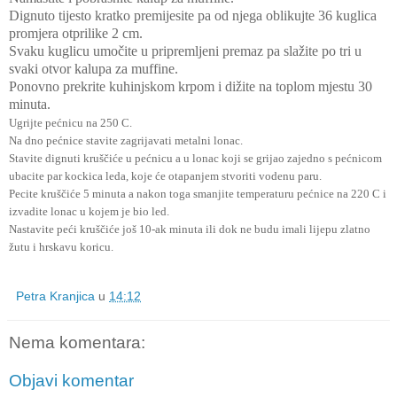
Dignuto tijesto kratko premijesite pa od njega oblikujte 36 kuglica
promjera otprilike 2 cm.
Svaku kuglicu umočite u pripremljeni premaz pa slažite po tri u
svaki otvor kalupa za muffine.
Ponovno prekrite kuhinjskom krpom i dižite na toplom mjestu 30
minuta.
Ugrijte pećnicu na 250 C.
Na dno pećnice stavite zagrijavati metalni lonac.
Stavite dignuti kruščiće u pećnicu a u lonac koji se grijao zajedno s pećnicom
ubacite par kockica leda, koje će otapanjem stvoriti vodenu paru.
Pecite kruščiće 5 minuta a nakon toga smanjite temperaturu pećnice na 220 C i
izvadite lonac u kojem je bio led.
Nastavite peći kruščiće još 10-ak minuta ili dok ne budu imali lijepu zlatno
žutu i hrskavu koricu.
Petra Kranjica
u
14:12
Nema komentara:
Objavi komentar