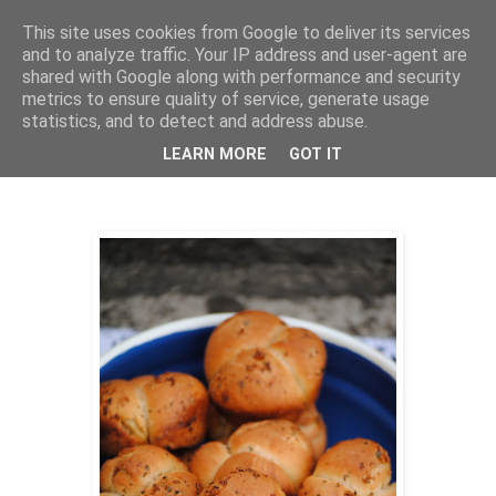
This site uses cookies from Google to deliver its services
THURSDAYSCOOKING
and to analyze traffic. Your IP address and user-agent are
shared with Google along with performance and security
metrics to ensure quality of service, generate usage
statistics, and to detect and address abuse.
ponedjeljak, 18. listopada 2021.
Kruščići sa začinima i češnjakom
LEARN MORE
GOT IT