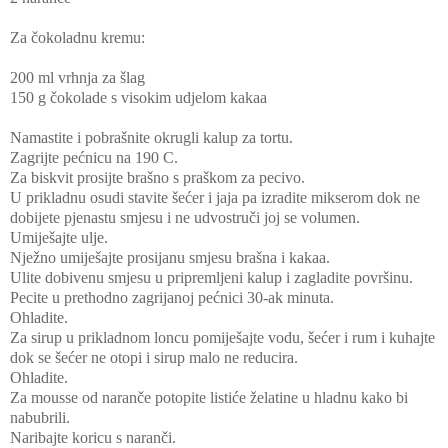
Za čokoladnu kremu:
200 ml vrhnja za šlag
150 g čokolade s visokim udjelom kakaa
Namastite i pobrašnite okrugli kalup za tortu.
Zagrijte pećnicu na 190 C.
Za biskvit prosijte brašno s praškom za pecivo.
U prikladnu osudi stavite šećer i jaja pa izradite mikserom dok ne
dobijete pjenastu smjesu i ne udvostruči joj se volumen.
Umiješajte ulje.
Nježno umiješajte prosijanu smjesu brašna i kakaa.
Ulite dobivenu smjesu u pripremljeni kalup i zagladite površinu.
Pecite u prethodno zagrijanoj pećnici 30-ak minuta.
Ohladite.
Za sirup u prikladnom loncu pomiješajte vodu, šećer i rum i kuhajte
dok se šećer ne otopi i sirup malo ne reducira.
Ohladite.
Za mousse od naranče potopite listiće želatine u hladnu kako bi
nabubrili.
Naribajte koricu s naranči.