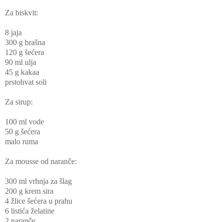
Za biskvit:
8 jaja
300 g brašna
120 g šećera
90 ml ulja
45 g kakaa
prstohvat soli
Za sirup:
100 ml vode
50 g šećera
malo ruma
Za mousse od naranče:
300 ml vrhnja za šlag
200 g krem sira
4 žlice šećera u prahu
6 listića želatine
2 naranče