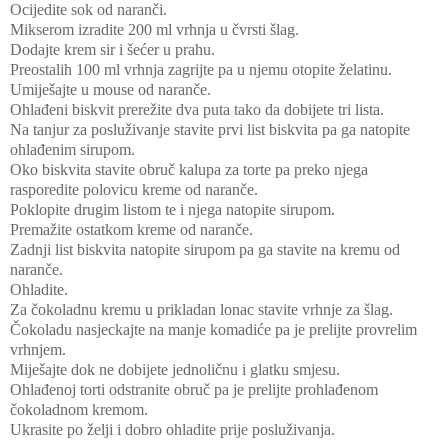
Ocijedite sok od naranči.
Mikserom izradite 200 ml vrhnja u čvrsti šlag.
Dodajte krem sir i šećer u prahu.
Preostalih 100 ml vrhnja zagrijte pa u njemu otopite želatinu.
Umiješajte u mouse od naranče.
Ohlađeni biskvit prerežite dva puta tako da dobijete tri lista.
Na tanjur za posluživanje stavite prvi list biskvita pa ga natopite
ohlađenim sirupom.
Oko biskvita stavite obruč kalupa za torte pa preko njega
rasporedite polovicu kreme od naranče.
Poklopite drugim listom te i njega natopite sirupom.
Premažite ostatkom kreme od naranče.
Zadnji list biskvita natopite sirupom pa ga stavite na kremu od
naranče.
Ohladite.
Za čokoladnu kremu u prikladan lonac stavite vrhnje za šlag.
Čokoladu nasjeckajte na manje komadiće pa je prelijte provrelim
vrhnjem.
Miješajte dok ne dobijete jednoličnu i glatku smjesu.
Ohlađenoj torti odstranite obruč pa je prelijte prohlađenom
čokoladnom kremom.
Ukrasite po želji i dobro ohladite prije posluživanja.