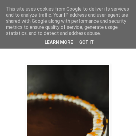
This site uses cookies from Google to deliver its services
THURSDAYSCOOKING
and to analyze traffic. Your IP address and user-agent are
shared with Google along with performance and security
metrics to ensure quality of service, generate usage
statistics, and to detect and address abuse.
ponedjeljak, 23. studenoga 2020.
Torta sa mousseom od naranče
LEARN MORE
GOT IT