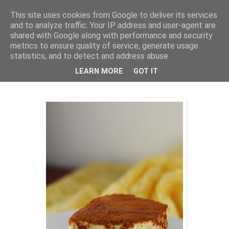
This site uses cookies from Google to deliver its services
THURSDAYSCOOKING
and to analyze traffic. Your IP address and user-agent are
shared with Google along with performance and security
metrics to ensure quality of service, generate usage
statistics, and to detect and address abuse.
ponedjeljak, 2. ožujka 2020.
Tiramissu sa bučom
LEARN MORE
GOT IT