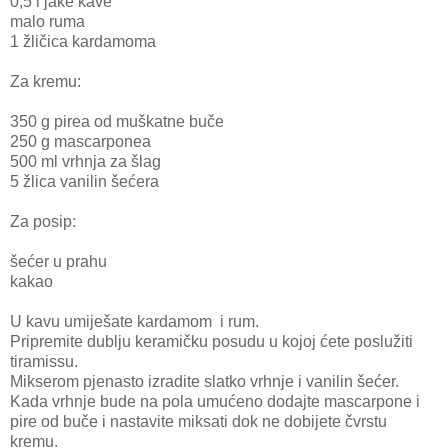
0,5 l jake kave
malo ruma
1 žličica kardamoma
Za kremu:
350 g pirea od muškatne buče
250 g mascarponea
500 ml vrhnja za šlag
5 žlica vanilin šećera
Za posip:
šećer u prahu
kakao
U kavu umiješate kardamom i rum.
Pripremite dublju keramičku posudu u kojoj ćete poslužiti
tiramissu.
Mikserom pjenasto izradite slatko vrhnje i vanilin šećer.
Kada vrhnje bude na pola umućeno dodajte mascarpone i
pire od buče i nastavite miksati dok ne dobijete čvrstu
kremu.