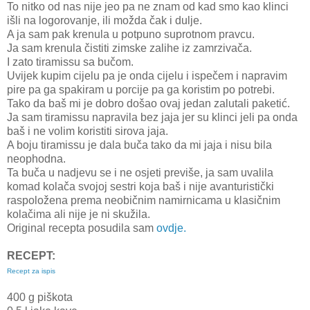
To nitko od nas nije jeo pa ne znam od kad smo kao klinci
išli na logorovanje, ili možda čak i dulje.
A ja sam pak krenula u potpuno suprotnom pravcu.
Ja sam krenula čistiti zimske zalihe iz zamrzivača.
I zato tiramissu sa bučom.
Uvijek kupim cijelu pa je onda cijelu i ispečem i napravim
pire pa ga spakiram u porcije pa ga koristim po potrebi.
Tako da baš mi je dobro došao ovaj jedan zalutali paketić.
Ja sam tiramissu napravila bez jaja jer su klinci jeli pa onda
baš i ne volim koristiti sirova jaja.
A boju tiramissu je dala buča tako da mi jaja i nisu bila
neophodna.
Ta buča u nadjevu se i ne osjeti previše, ja sam uvalila
komad kolača svojoj sestri koja baš i nije avanturistički
raspoložena prema neobičnim namirnicama u klasičnim
kolačima ali nije je ni skužila.
Original recepta posudila sam
ovdje.
RECEPT:
Recept za ispis
400 g piškota