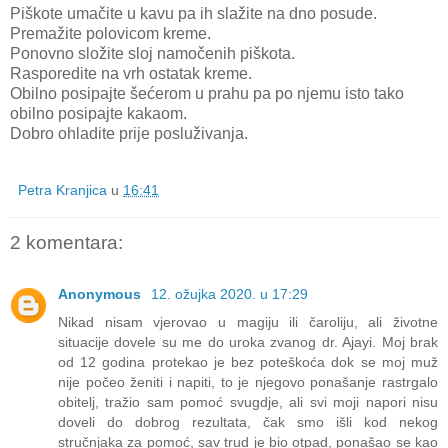
Piškote umačite u kavu pa ih slažite na dno posude.
Premažite polovicom kreme.
Ponovno složite sloj namočenih piškota.
Rasporedite na vrh ostatak kreme.
Obilno posipajte šećerom u prahu pa po njemu isto tako
obilno posipajte kakaom.
Dobro ohladite prije posluživanja.
Petra Kranjica
u
16:41
2 komentara:
Anonymous
12. ožujka 2020. u 17:29
Nikad nisam vjerovao u magiju ili čaroliju, ali životne
situacije dovele su me do uroka zvanog dr. Ajayi. Moj brak
od 12 godina protekao je bez poteškoća dok se moj muž
nije počeo ženiti i napiti, to je njegovo ponašanje rastrgalo
obitelj, tražio sam pomoć svugdje, ali svi moji napori nisu
doveli do dobrog rezultata, čak smo išli kod nekog
stručnjaka za pomoć, sav trud je bio otpad, ponašao se kao