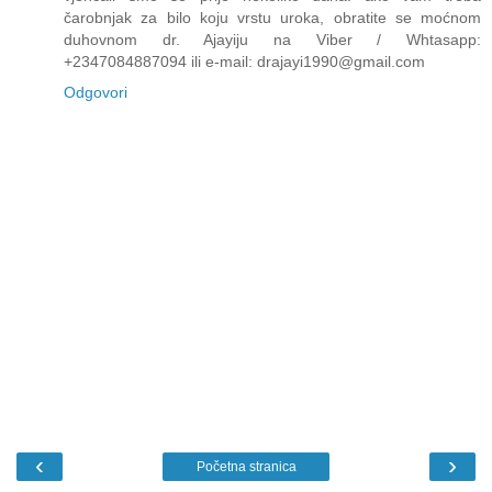
čarobnjak za bilo koju vrstu uroka, obratite se moćnom
duhovnom dr. Ajayiju na Viber / Whtasapp:
+2347084887094 ili e-mail: drajayi1990@gmail.com
Odgovori
‹
›
Početna stranica