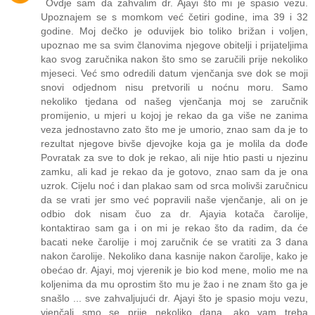
Ovdje sam da zahvalim dr. Ajayi što mi je spasio vezu.
Upoznajem se s momkom već četiri godine, ima 39 i 32
godine. Moj dečko je oduvijek bio toliko brižan i voljen,
upoznao me sa svim članovima njegove obitelji i prijateljima
kao svog zaručnika nakon što smo se zaručili prije nekoliko
mjeseci. Već smo odredili datum vjenčanja sve dok se moji
snovi odjednom nisu pretvorili u noćnu moru. Samo
nekoliko tjedana od našeg vjenčanja moj se zaručnik
promijenio, u mjeri u kojoj je rekao da ga više ne zanima
veza jednostavno zato što me je umorio, znao sam da je to
rezultat njegove bivše djevojke koja ga je molila da dođe
Povratak za sve to dok je rekao, ali nije htio pasti u njezinu
zamku, ali kad je rekao da je gotovo, znao sam da je ona
uzrok. Cijelu noć i dan plakao sam od srca molivši zaručnicu
da se vrati jer smo već popravili naše vjenčanje, ali on je
odbio dok nisam čuo za dr. Ajayia kotača čarolije,
kontaktirao sam ga i on mi je rekao što da radim, da će
bacati neke čarolije i moj zaručnik će se vratiti za 3 dana
nakon čarolije. Nekoliko dana kasnije nakon čarolije, kako je
obećao dr. Ajayi, moj vjerenik je bio kod mene, molio me na
koljenima da mu oprostim što mu je žao i ne znam što ga je
snašlo ... sve zahvaljujući dr. Ajayi što je spasio moju vezu,
vjenčali smo se prije nekoliko dana. ako vam treba