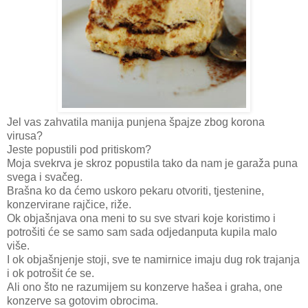
Jel vas zahvatila manija punjena špajze zbog korona
virusa?
Jeste popustili pod pritiskom?
Moja svekrva je skroz popustila tako da nam je garaža puna
svega i svačeg.
Brašna ko da ćemo uskoro pekaru otvoriti, tjestenine,
konzervirane rajčice, riže.
Ok objašnjava ona meni to su sve stvari koje koristimo i
potrošiti će se samo sam sada odjedanputa kupila malo
više.
I ok objašnjenje stoji, sve te namirnice imaju dug rok trajanja
i ok potrošit će se.
Ali ono što ne razumijem su konzerve hašea i graha, one
konzerve sa gotovim obrocima.