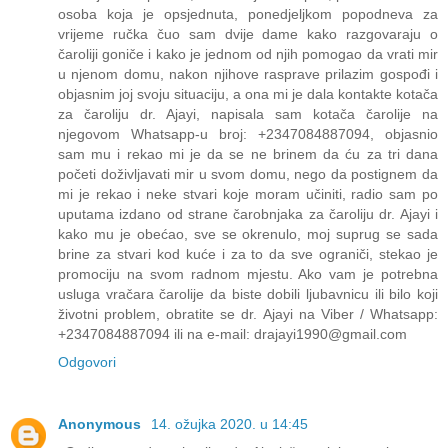
osoba koja je opsjednuta, ponedjeljkom popodneva za
vrijeme ručka čuo sam dvije dame kako razgovaraju o
čaroliji goniče i kako je jednom od njih pomogao da vrati mir
u njenom domu, nakon njihove rasprave prilazim gospođi i
objasnim joj svoju situaciju, a ona mi je dala kontakte kotača
za čaroliju dr. Ajayi, napisala sam kotača čarolije na
njegovom Whatsapp-u broj: +2347084887094, objasnio
sam mu i rekao mi je da se ne brinem da ću za tri dana
početi doživljavati mir u svom domu, nego da postignem da
mi je rekao i neke stvari koje moram učiniti, radio sam po
uputama izdano od strane čarobnjaka za čaroliju dr. Ajayi i
kako mu je obećao, sve se okrenulo, moj suprug se sada
brine za stvari kod kuće i za to da sve ograniči, stekao je
promociju na svom radnom mjestu. Ako vam je potrebna
usluga vračara čarolije da biste dobili ljubavnicu ili bilo koji
životni problem, obratite se dr. Ajayi na Viber / Whatsapp:
+2347084887094 ili na e-mail: drajayi1990@gmail.com
Odgovori
Anonymous
14. ožujka 2020. u 14:45