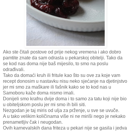
Ako ste čitali postove od prije nekog vremena i ako dobro
pamtite znate da sam odrasla u pekarskoj obitelji. Tako da
se kod nas doma nije baš mijesilo, to smo na poslu
odrađivali.
Tako da domaći kruh ili fritule kao što su ove za koje vam
recept donosim u nastavku nisu neko sjećanje na djetinjstvo
jer mi smo za maškare ili fašnik kako se to kod nas u
Samoboru kaže doma nismo imali.
Donijeli smo krafnu dvije doma i to samo za tatu koji nije bio
u obiteljskom poslu jer mi smo ih bili siti.
Nezgodan je taj miris od ulja za prženje, u sve se uvuče.
A u tako velikim količinama više ni ne miriši nego je nekako
prenametljiv čak i neugodan.
Ovih karnevalskih dana friteza u pekari nije se gasila i jedva