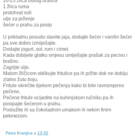
20-25 žlica oštrog brašna
1 žlica ruma
prstohvat soli
ulje za prženje
šećer u prahu za posip
U prikladnu posudu stavite jaja, dodajte šećer i vanilin šećer
pa sve dobro izmiješajte.
Dodajte jogurt, sol, rum i cimet.
Kada dobijete glatku smjesu umiješajte prašak za pecivo i
brašno.
Zagrijte ulje.
Malom žličicom oblikujte fritulice pa ih pržite dok ne dobiju
zlatno žutu boju.
Fritule okrečite tijekom pečenja kako bi bile ravnomjerno
pečene.
Pečene fritule ocijedite na kuhinjskom ručniku pa ih
posipajte šećerom u prahu.
Poslužite ih sa čokoladnim umakom ili nekim finim
pekmezom.
Petra Kranjica
u
13:32