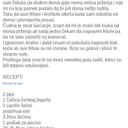
sam čekala da dođem doma gdje nema mirisa prženja i nije
mi na kraj pameti padalo da bi još doma nešto radila.
Tako da sam fritule i kroštule otkrila kada sam odselila od
doma i promijenila posao.
Čudna je stvar sjećanje, znam da mi je znalo biti muka od
mirisa prženja ali sada jedva čekam da napravim fritule pa
da mi stan zamiriši na karneval.
Uglavnom, krafne i dalje nisam ni pokušala napraviti kod
kuće ali ove fritule su mi izvrsne. Brzo su gotovi i klinci ih
stvarno vole.
Prošloga ljeta smo ih na moru nekoliko puta radili, klinci su
bili totalno oduševljeni.
RECEPT:
Recept za ispis
2 jaja
1 čašica čvrstog jogurta
1 vanilin šećer
prstohvat soli
3 žlice šećera
1 prašak za pecivo