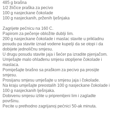
485 g brašna
1/2 žličice praška za pecivo
100 g nasjeckane čokolade
100 g nasjeckanih, prženih lješnjaka
Zagrijete pećnicu na 160 C.
Papirom za pečenje obložite dublji lim.
200 g nasjeckane čokolade i maslac stavite u prikladnu
posudu pa stavite iznad vodene kupelji da se otopi i da
dobijete jednoličnu smjesu.
U drugu posudu stavite jaja i šećer pa izradite pjenjačom.
Umješajte malo ohlađenu smjesu otopljene čokolade i
maslaca.
Pomiješajte brašno sa praškom za pecivo pa prosijte
smjesu.
Prosijanu smjesu umješajte u smjesu jaja i čokolade.
Na kraju umješajte preostalih 100 g nasjeckane čokolade i
100 g nasjeckanih lješnjaka.
Dobivenu smjesu izlite u pripremljeni lim i zagladte
površinu.
Pecite u prethodno zagrijanoj pećnici 50-ak minuta.