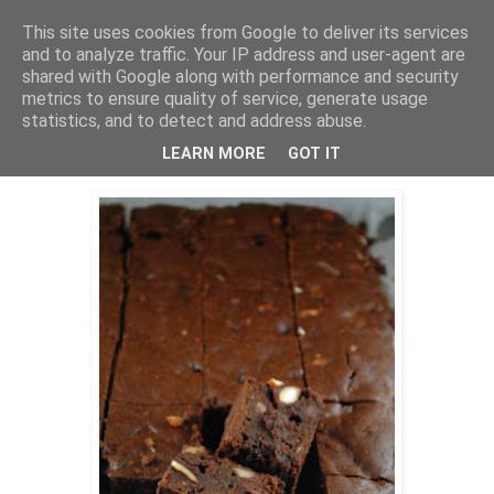
This site uses cookies from Google to deliver its services
THURSDAYSCOOKING
and to analyze traffic. Your IP address and user-agent are
shared with Google along with performance and security
metrics to ensure quality of service, generate usage
statistics, and to detect and address abuse.
četvrtak, 28. lipnja 2018.
Trostruko čokoladni brownies
LEARN MORE
GOT IT