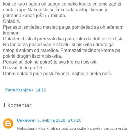
koji se kao i balon od sapunice neko kratko vrijeme zadrži
unutar rupe.Nakon što se čokolada rastopi kremu je
potrebno kuhati još 5-7 minuta.
Ohladiti.
Pjenasto izmiješati maslac pa ga pomiješati sa ohlađenom
kremom.
Ohlađeni biskvit prerezati dva puta, tako da dobijete tri lista.
Na tanjur za posluživanje staviti list biskvita i dobro ga
natopiti sokom od marelice. Premazati trećinom kreme pa
pokriti drugim listom biskvita.
Ponavljati dok ne potrošite svu kremu i biskvit.
Ukrasiti tortu po želji.
Dobro ohladiti prije posluživanja, najbolje preko noći.
Petra Kranjica
u
14:16
1 komentar:
Unknown
6. svibnja 2018. u 09:20
Nekadasnji klasik, ali uz poplavu cizkejka svih mogucih vrsta