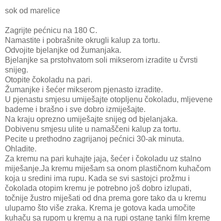
sok od marelice
Zagrijte pećnicu na 180 C.
Namastite i pobrašnite okrugli kalup za tortu.
Odvojite bjelanjke od žumanjaka.
Bjelanjke sa prstohvatom soli mikserom izradite u čvrsti
snijeg.
Otopite čokoladu na pari.
Žumanjke i šećer mikserom pjenasto izradite.
U pjenastu smjesu umiješajte otopljenu čokoladu, mljevene
bademe i brašno i sve dobro izmiješajte.
Na kraju oprezno umiješajte snijeg od bjelanjaka.
Dobivenu smjesu ulite u namaščeni kalup za tortu.
Pecite u prethodno zagrijanoj pećnici 30-ak minuta.
Ohladite.
Za kremu na pari kuhajte jaja, šećer i čokoladu uz stalno
miješanje.
Ja kremu miješam sa onom plastičnom kuhačom
koja u sredini ima rupu. Kada se svi sastojci prožmu i
čokolada otopim kremu je potrebno još dobro izlupati,
točnije žustro miješati od dna prema gore tako da u kremu
ulupamo što više zraka. Krema je gotova kada umočite
kuhaču sa rupom u kremu a na rupi ostane tanki film kreme