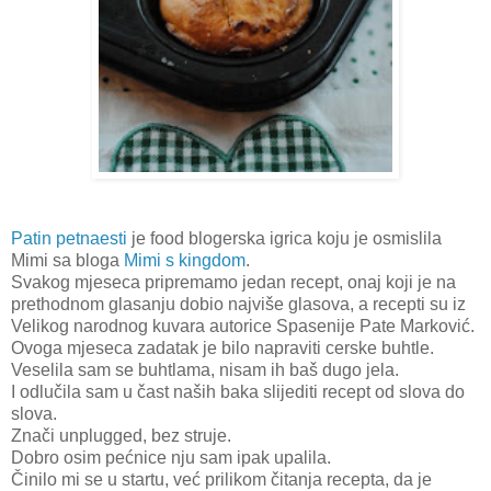
Patin petnaesti
je food blogerska igrica koju je osmislila
Mimi sa bloga
Mimi s kingdom
.
Svakog mjeseca pripremamo jedan recept, onaj koji je na
prethodnom glasanju dobio najviše glasova, a recepti su iz
Velikog narodnog kuvara autorice Spasenije Pate Marković.
Ovoga mjeseca zadatak je bilo napraviti cerske buhtle.
Veselila sam se buhtlama, nisam ih baš dugo jela.
I odlučila sam u čast naših baka slijediti recept od slova do
slova.
Znači unplugged, bez struje.
Dobro osim pećnice nju sam ipak upalila.
Činilo mi se u startu, već prilikom čitanja recepta, da je