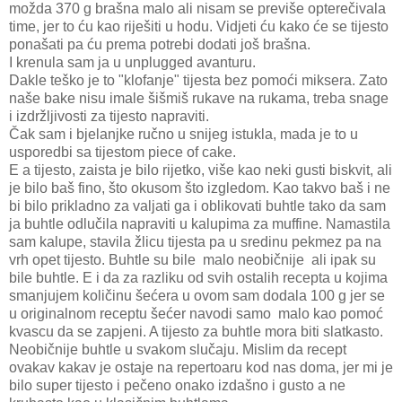
možda 370 g brašna malo ali nisam se previše opterečivala
time, jer to ću kao riješiti u hodu. Vidjeti ću kako će se tijesto
ponašati pa ću prema potrebi dodati još brašna.
I krenula sam ja u unplugged avanturu.
Dakle teško je to "klofanje" tijesta bez pomoći miksera. Zato
naše bake nisu imale šišmiš rukave na rukama, treba snage
i izdržljivosti za tijesto napraviti.
Čak sam i bjelanjke ručno u snijeg istukla, mada je to u
usporedbi sa tijestom piece of cake.
E a tijesto, zaista je bilo rijetko, više kao neki gusti biskvit, ali
je bilo baš fino, što okusom što izgledom. Kao takvo baš i ne
bi bilo prikladno za valjati ga i oblikovati buhtle tako da sam
ja buhtle odlučila napraviti u kalupima za muffine. Namastila
sam kalupe, stavila žlicu tijesta pa u sredinu pekmez pa na
vrh opet tijesto. Buhtle su bile malo neobičnije ali ipak su
bile buhtle. E i da za razliku od svih ostalih recepta u kojima
smanjujem količinu šećera u ovom sam dodala 100 g jer se
u originalnom receptu šećer navodi samo malo kao pomoć
kvascu da se zapjeni. A tijesto za buhtle mora biti slatkasto.
Neobičnije buhtle u svakom slučaju. Mislim da recept
ovakav kakav je ostaje na repertoaru kod nas doma, jer mi je
bilo super tijesto i pečeno onako izdašno i gusto a ne