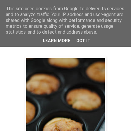
This site uses cookies from Google to deliver its services
THURSDAYSCOOKING
and to analyze traffic. Your IP address and user-agent are
shared with Google along with performance and security
metrics to ensure quality of service, generate usage
statistics, and to detect and address abuse.
nedjelja, 15. siječnja 2017.
Patin 15- Češke buhtle
LEARN MORE
GOT IT