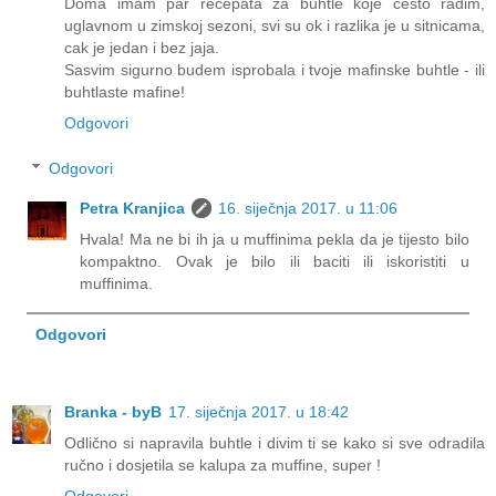
Doma imam par recepata za buhtle koje cesto radim,
uglavnom u zimskoj sezoni, svi su ok i razlika je u sitnicama,
cak je jedan i bez jaja.
Sasvim sigurno budem isprobala i tvoje mafinske buhtle - ili
buhtlaste mafine!
Odgovori
Odgovori
Petra Kranjica
16. siječnja 2017. u 11:06
Hvala! Ma ne bi ih ja u muffinima pekla da je tijesto bilo
kompaktno. Ovak je bilo ili baciti ili iskoristiti u
muffinima.
Odgovori
Branka - byB
17. siječnja 2017. u 18:42
Odlično si napravila buhtle i divim ti se kako si sve odradila
ručno i dosjetila se kalupa za muffine, super !
Odgovori