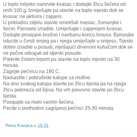
U toplo mlijeko namrvite kvasac i dodajte žlicu šećera od
onih 100 g. Izmiješajte pa stavite na toplo mjesto dok se
kvasac ne aktivira i zapjeni.
U prikladnu zdjelu stavite omekšali maslac, žumanjke i
šećer. Pjenasto izradite. Umiješajte i zapjenjeni kvasac.
Dodajte prosijano brašno i naribanu koricu limuna. Bjelanjke
istucite u čvrsti snijeg pa i njega umiješajte u smjesu. Tijesto
dobro izradite u posudi, mješajući drvenom kuhačom dok se
ne počne odvajati od stjenki posude.
Prekrite čistom krpom pa stavite na toplo mjesto na 30
minuta.
Zagrijte pećnicu na 180 C.
Namastite i pobrašnite kalupe za mufine.
Na dno svakog kalupa stavite po žlicu tijesta pa na njega
žlicu pekmeza od šljiva. Na vrh ponovno stavite po žlicu
tijesta.
Posipajte sa malo vanilin šećera.
Pecite u prethodno zagrijanoj pećnici 25-30 minuta.
Petra Kranjica
u
15:31