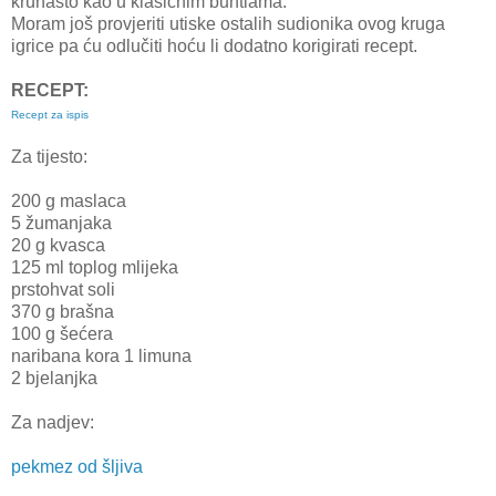
kruhasto kao u klasičnim buhtlama.
Moram još provjeriti utiske ostalih sudionika ovog kruga
igrice pa ću odlučiti hoću li dodatno korigirati recept.
RECEPT:
Recept za ispis
Za tijesto:
200 g maslaca
5 žumanjaka
20 g kvasca
125 ml toplog mlijeka
prstohvat soli
370 g brašna
100 g šećera
naribana kora 1 limuna
2 bjelanjka
Za nadjev:
pekmez od šljiva