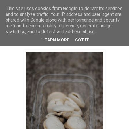
This site uses cookies from Google to deliver its services
THURSDAYSCOOKING
and to analyze traffic. Your IP address and user-agent are
shared with Google along with performance and security
metrics to ensure quality of service, generate usage
statistics, and to detect and address abuse.
utorak, 27. listopada 2015.
Daring bakers-Macarons
LEARN MORE
GOT IT