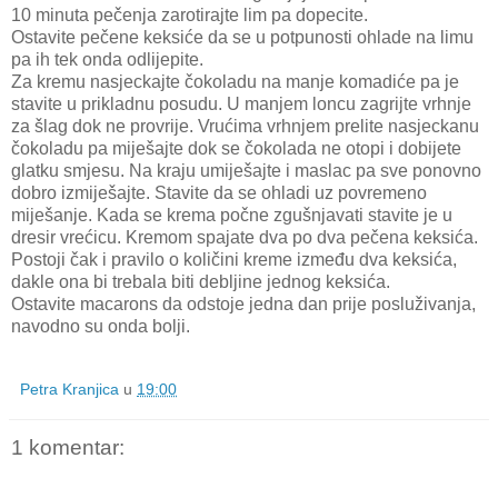
10 minuta pečenja zarotirajte lim pa dopecite.
Ostavite pečene keksiće da se u potpunosti ohlade na limu
pa ih tek onda odlijepite.
Za kremu nasjeckajte čokoladu na manje komadiće pa je
stavite u prikladnu posudu. U manjem loncu zagrijte vrhnje
za šlag dok ne provrije. Vrućima vrhnjem prelite nasjeckanu
čokoladu pa miješajte dok se čokolada ne otopi i dobijete
glatku smjesu. Na kraju umiješajte i maslac pa sve ponovno
dobro izmiješajte. Stavite da se ohladi uz povremeno
miješanje. Kada se krema počne zgušnjavati stavite je u
dresir vrećicu. Kremom spajate dva po dva pečena keksića.
Postoji čak i pravilo o količini kreme između dva keksića,
dakle ona bi trebala biti debljine jednog keksića.
Ostavite macarons da odstoje jedna dan prije posluživanja,
navodno su onda bolji.
Petra Kranjica
u
19:00
1 komentar: