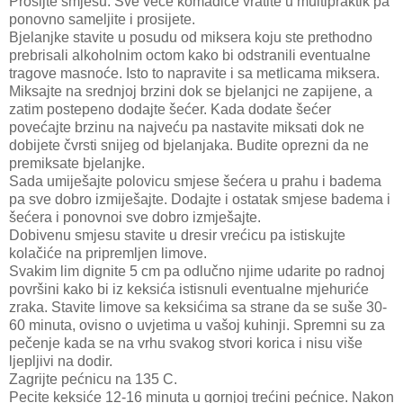
Prosijte smjesu. Sve veće komadiće vratite u multipraktik pa
ponovno sameljite i prosijete.
Bjelanjke stavite u posudu od miksera koju ste prethodno
prebrisali alkoholnim octom kako bi odstranili eventualne
tragove masnoće. Isto to napravite i sa metlicama miksera.
Miksajte na srednjoj brzini dok se bjelanjci ne zapijene, a
zatim postepeno dodajte šećer. Kada dodate šećer
povećajte brzinu na najveću pa nastavite miksati dok ne
dobijete čvrsti snijeg od bjelanjaka. Budite oprezni da ne
premiksate bjelanjke.
Sada umiješajte polovicu smjese šećera u prahu i badema
pa sve dobro izmiješajte. Dodajte i ostatak smjese badema i
šećera i ponovnoi sve dobro izmješajte.
Dobivenu smjesu stavite u dresir vrećicu pa istiskujte
kolačiće na pripremljen limove.
Svakim lim dignite 5 cm pa odlučno njime udarite po radnoj
površini kako bi iz keksića istisnuli eventualne mjehuriće
zraka. Stavite limove sa keksićima sa strane da se suše 30-
60 minuta, ovisno o uvjetima u vašoj kuhinji. Spremni su za
pečenje kada se na vrhu svakog stvori korica i nisu više
ljepljivi na dodir.
Zagrijte pećnicu na 135 C.
Pecite keksiće 12-16 minuta u gornjoj trećini pećnice. Nakon