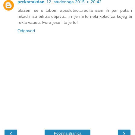
prekratakdan
12. studenoga 2015. u 20:42
Slažem se s tobom apsolutno...radila sam ih par puta i
nikad nisu bili za objavu....i nije mi to neki kolač za kojeg bi
rekla vauuu. Fora jesu i to je to!
Odgovori
‹
›
Početna stranica