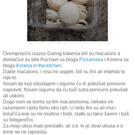
Ovomjesečni izazov Daring bakersa bili su macarons a
domaćice su bile Rachael sa bloga
Pizzarossa
i Korena sa
bloga
Korena in the kitchen
.
Dakle macarons, i nisu mi uspjeli, bili su fini ali estetski to
nije to.
Nisam tip koji odustajem i sigurno ću ih pokušati ponovno
napraviti. Nisam sigurna da ću baš sutra ponovno pokušati
ali uskoro.
Dugo sam se borila sa tim macaronsima, nekako ne
razumijem cijelu famu oko njih. U redu fini su ali ima i
kolačića koji su mi osobno i bolji, slatki su takvi šareni i baš
su fotogenični.
Za moju ukus malo preslatki, ali o.k. to je stvar ukusa a o
tome se ne rapravlja.