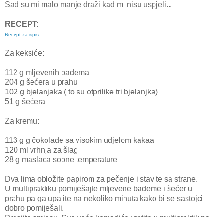
Sad su mi malo manje draži kad mi nisu uspjeli...
RECEPT:
Recept za ispis
Za keksiće:
112 g mljevenih badema
204 g šećera u prahu
102 g bjelanjaka ( to su otprilike tri bjelanjka)
51 g šećera
Za kremu:
113 g g čokolade sa visokim udjelom kakaa
120 ml vrhnja za šlag
28 g maslaca sobne temperature
Dva lima obložite papirom za pečenje i stavite sa strane.
U multipraktiku pomiješajte mljevene bademe i šećer u
prahu pa ga upalite na nekoliko minuta kako bi se sastojci
dobro pomiješali.