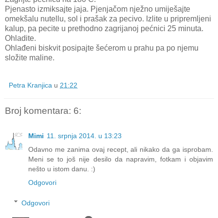
Pjenasto izmiksajte jaja. Pjenjačom nježno umiješajte
omekšalu nutellu, sol i prašak za pecivo. Izlite u pripremljeni
kalup, pa pecite u prethodno zagrijanoj pećnici 25 minuta.
Ohladite.
Ohlađeni biskvit posipajte šećerom u prahu pa po njemu
složite maline.
Petra Kranjica
u
21:22
Broj komentara: 6:
Mimi
11. srpnja 2014. u 13:23
Odavno me zanima ovaj recept, ali nikako da ga isprobam.
Meni se to još nije desilo da napravim, fotkam i objavim
nešto u istom danu. :)
Odgovori
Odgovori