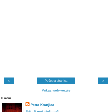
‹
›
Početna stranica
Prikaz web-verzije
O meni
Petra Kranjica
Prikaži moj cijeli profil