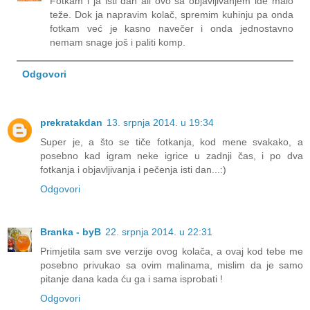
Fotkam i ja isti dan ali ovo sa objavljivanjem ide malo
teže. Dok ja napravim kolač, spremim kuhinju pa onda
fotkam već je kasno navečer i onda jednostavno
nemam snage još i paliti komp.
Odgovori
prekratakdan
13. srpnja 2014. u 19:34
Super je, a što se tiče fotkanja, kod mene svakako, a
posebno kad igram neke igrice u zadnji čas, i po dva
fotkanja i objavljivanja i pečenja isti dan...:)
Odgovori
Branka - byB
22. srpnja 2014. u 22:31
Primjetila sam sve verzije ovog kolača, a ovaj kod tebe me
posebno privukao sa ovim malinama, mislim da je samo
pitanje dana kada ću ga i sama isprobati !
Odgovori