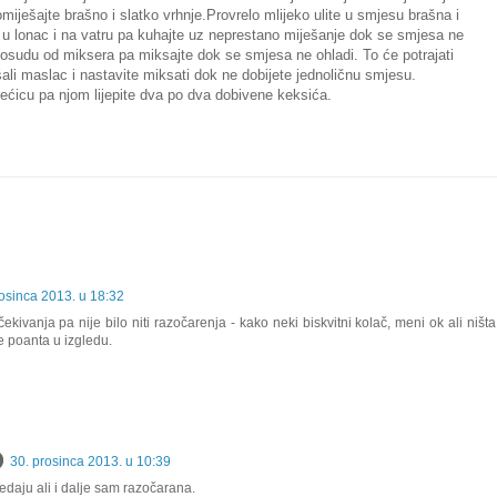
miješajte brašno i slatko vrhnje.Provrelo mlijeko ulite u smjesu brašna i
te u lonac i na vatru pa kuhajte uz neprestano miješanje dok se smjesa ne
sudu od miksera pa miksajte dok se smjesa ne ohladi. To će potrajati
ali maslac i nastavite miksati dok ne dobijete jednoličnu smjesu.
rećicu pa njom lijepite dva po dva dobivene keksića.
rosinca 2013. u 18:32
kivanja pa nije bilo niti razočarenja - kako neki biskvitni kolač, meni ok ali ništa
e poanta u izgledu.
30. prosinca 2013. u 10:39
edaju ali i dalje sam razočarana.