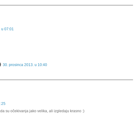
. u 07:01
30. prosinca 2013. u 10:40
1:25
ada su očekivanja jako velika, ali izgledaju krasno :)