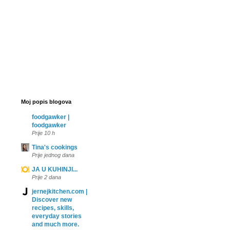
Moj popis blogova
foodgawker |
foodgawker
Prije 10 h
Tina's cookings
Prije jednog dana
JA U KUHINJI...
Prije 2 dana
jernejkitchen.com |
Discover new
recipes, skills,
everyday stories
and much more.