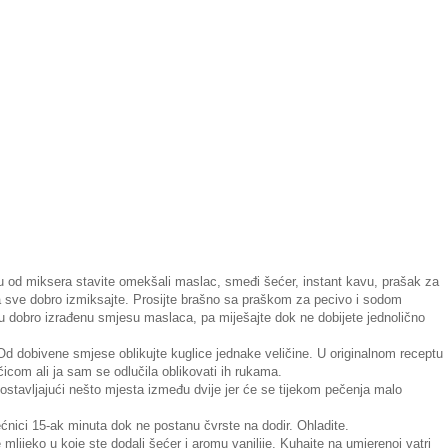
lu od miksera stavite omekšali maslac, smeđi šećer, instant kavu, prašak za
 pa sve dobro izmiksajte. Prosijte brašno sa praškom za pecivo i sodom
 dobro izrađenu smjesu maslaca, pa miješajte dok ne dobijete jednolično
Od dobivene smjese oblikujte kuglice jednake veličine. U originalnom receptu
ičicom ali ja sam se odlučila oblikovati ih rukama.
 ostavljajući nešto mjesta između dvije jer će se tijekom pečenja malo
ećnici 15-ak minuta dok ne postanu čvrste na dodir. Ohladite.
 mlijeko u koje ste dodali šećer i aromu vanilije. Kuhajte na umjerenoj vatri