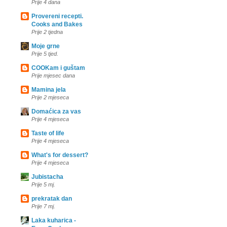
Prije 4 dana
Provereni recepti.
Cooks and Bakes
Prije 2 tjedna
Moje grne
Prije 5 tjed.
COOKam i guštam
Prije mjesec dana
Mamina jela
Prije 2 mjeseca
Domaćica za vas
Prije 4 mjeseca
Taste of life
Prije 4 mjeseca
What's for dessert?
Prije 4 mjeseca
Jubistacha
Prije 5 mj.
prekratak dan
Prije 7 mj.
Laka kuharica -