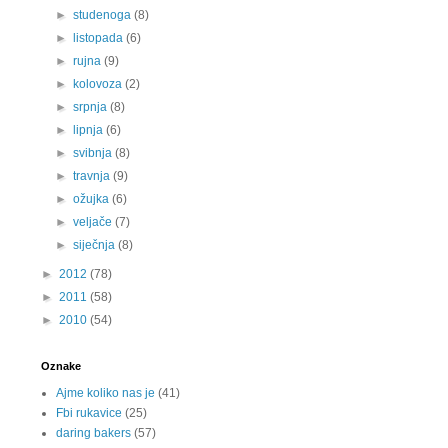
►
studenoga
(8)
►
listopada
(6)
►
rujna
(9)
►
kolovoza
(2)
►
srpnja
(8)
►
lipnja
(6)
►
svibnja
(8)
►
travnja
(9)
►
ožujka
(6)
►
veljače
(7)
►
siječnja
(8)
►
2012
(78)
►
2011
(58)
►
2010
(54)
Oznake
Ajme koliko nas je
(41)
Fbi rukavice
(25)
daring bakers
(57)