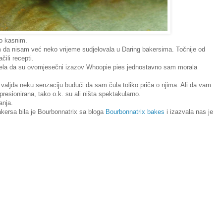
lo kasnim.
m da nisam već neko vrijeme sudjelovala u Daring bakersima. Točnije od
čili recepti.
la da su ovomjesečni izazov Whoopie pies jednostavno sam morala
valjda neku senzaciju budući da sam čula toliko priča o njima. Ali da vam
presionirana, tako o.k. su ali ništa spektakularno.
anja.
ersa bila je Bourbonnatrix sa bloga
Bourbonnatrix bakes
i izazvala nas je