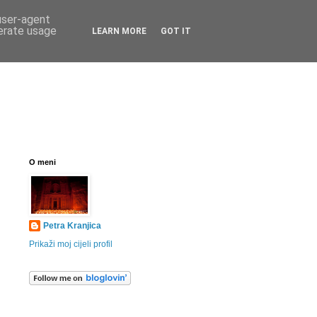
 user-agent
nerate usage
LEARN MORE
GOT IT
O meni
Petra Kranjica
Prikaži moj cijeli profil