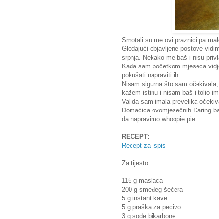
Smotali su me ovi praznici pa ma
Gledajući objavljene postove vidi
srpnja. Nekako me baš i nisu privla
Kada sam početkom mjeseca vidje
pokušati napraviti ih.
Nisam sigurna što sam očekivala, 
kažem istinu i nisam baš i tolio im
Valjda sam imala prevelika očekiv
Domaćica ovomjesečnih Daring bak
da napravimo whoopie pie.
RECEPT:
Recept za ispis
Za tijesto:
115 g maslaca
200 g smeđeg šećera
5 g instant kave
5 g praška za pecivo
3 g sode bikarbone