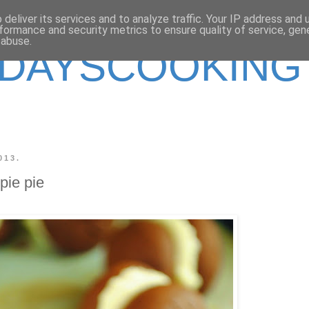
deliver its services and to analyze traffic. Your IP address and
formance and security metrics to ensure quality of service, ge
 abuse.
DAYSCOOKING
013.
pie pie