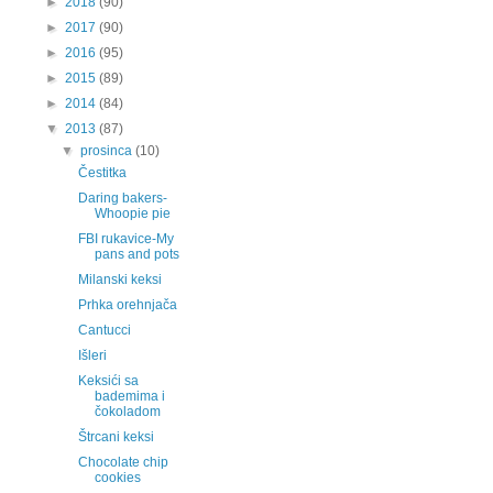
►
2018
(90)
►
2017
(90)
►
2016
(95)
►
2015
(89)
►
2014
(84)
▼
2013
(87)
▼
prosinca
(10)
Čestitka
Daring bakers-
Whoopie pie
FBI rukavice-My
pans and pots
Milanski keksi
Prhka orehnjača
Cantucci
Išleri
Keksići sa
bademima i
čokoladom
Štrcani keksi
Chocolate chip
cookies