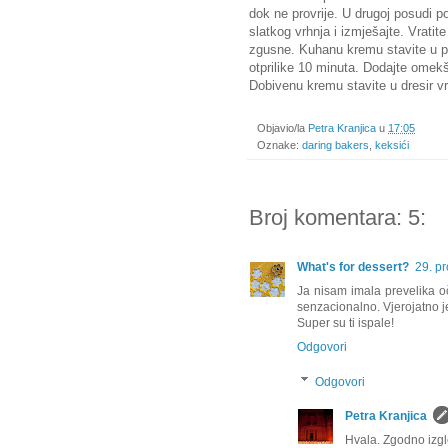
dok ne provrije. U drugoj posudi po
slatkog vrhnja i izmješajte. Vrati
zgusne. Kuhanu kremu stavite u po
otprilike 10 minuta. Dodajte omekš
Dobivenu kremu stavite u dresir v
Objavio/la
Petra Kranjica
u
17:05
Oznake:
daring bakers
,
keksići
Broj komentara: 5:
What's for dessert?
29. p
Ja nisam imala prevelika oče
senzacionalno. Vjerojatno j
Super su ti ispale!
Odgovori
Odgovori
Petra Kranjica
Hvala. Zgodno izgl