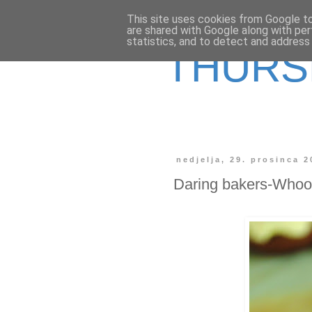
This site uses cookies from Google to 
are shared with Google along with per
statistics, and to detect and address
THURS
nedjelja, 29. prosinca 2
Daring bakers-Whoo