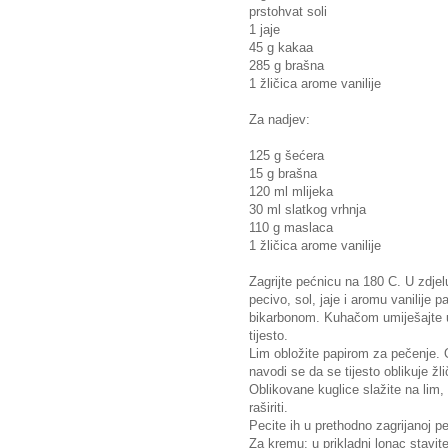
prstohvat soli
1 jaje
45 g kakaa
285 g brašna
1 žličica arome vanilije
Za nadjev:
125 g šećera
15 g brašna
120 ml mlijeka
30 ml slatkog vrhnja
110 g maslaca
1 žličica arome vanilije
Zagrijte pećnicu na 180 C. U zdje
pecivo, sol, jaje i aromu vanilije
bikarbonom. Kuhačom umiješajte u
tijesto.
Lim obložite papirom za pečenje. 
navodi se da se tijesto oblikuje žl
Oblikovane kuglice slažite na lim,
raširiti.
Pecite ih u prethodno zagrijanoj p
Za kremu: u prikladni lonac stavite