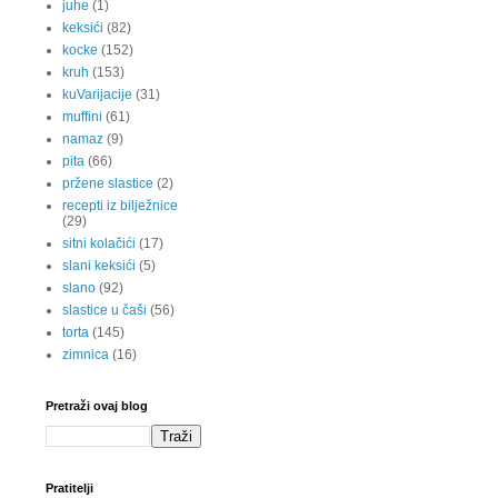
juhe
(1)
keksići
(82)
kocke
(152)
kruh
(153)
kuVarijacije
(31)
muffini
(61)
namaz
(9)
pita
(66)
pržene slastice
(2)
recepti iz bilježnice
(29)
sitni kolačići
(17)
slani keksići
(5)
slano
(92)
slastice u čaši
(56)
torta
(145)
zimnica
(16)
Pretraži ovaj blog
Pratitelji