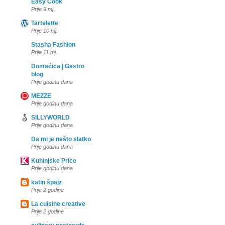
Easy Cook
Prije 9 mj.
Tartelette
Prije 10 mj.
Stasha Fashion
Prije 11 mj.
Domaćica | Gastro
blog
Prije godinu dana
MEZZE
Prije godinu dana
SILLYWORLD
Prije godinu dana
Da mi je nešto slatko
Prije godinu dana
Kuhinjske Price
Prije godinu dana
katin špajz
Prije 2 godine
La cuisine creative
Prije 2 godine