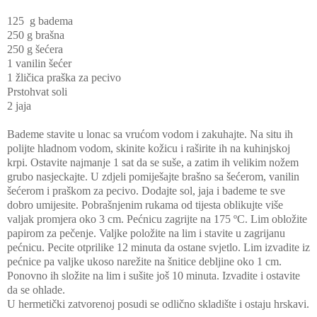
125 g badema
250 g brašna
250 g šećera
1 vanilin šećer
1 žličica praška za pecivo
Prstohvat soli
2 jaja
Bademe stavite u lonac sa vrućom vodom i zakuhajte. Na situ ih
polijte hladnom vodom, skinite kožicu i raširite ih na kuhinjskoj
krpi. Ostavite najmanje 1 sat da se suše, a zatim ih velikim nožem
grubo nasjeckajte. U zdjeli pomiješajte brašno sa šećerom, vanilin
šećerom i praškom za pecivo. Dodajte sol, jaja i bademe te sve
dobro umijesite. Pobrašnjenim rukama od tijesta oblikujte više
valjak promjera oko 3 cm. Pećnicu zagrijte na 175 ºC. Lim obložite
papirom za pečenje. Valjke položite na lim i stavite u zagrijanu
pećnicu. Pecite otprilike 12 minuta da ostane svjetlo. Lim izvadite iz
pećnice pa valjke ukoso narežite na šnitice debljine oko 1 cm.
Ponovno ih složite na lim i sušite još 10 minuta. Izvadite i ostavite
da se ohlade.
U hermetički zatvorenoj posudi se odlično skladište i ostaju hrskavi.