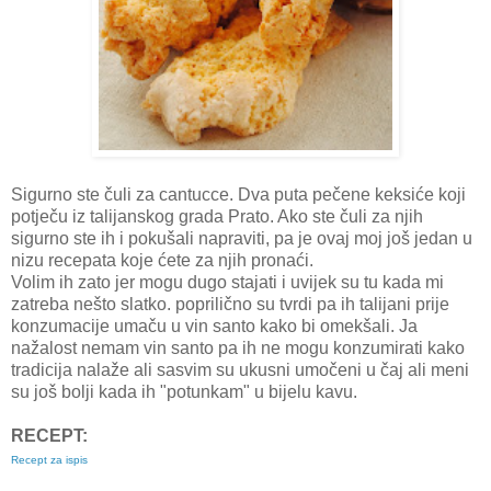
Sigurno ste čuli za cantucce. Dva puta pečene keksiće koji
potječu iz talijanskog grada Prato. Ako ste čuli za njih
sigurno ste ih i pokušali napraviti, pa je ovaj moj još jedan u
nizu recepata koje ćete za njih pronaći.
Volim ih zato jer mogu dugo stajati i uvijek su tu kada mi
zatreba nešto slatko. poprilično su tvrdi pa ih talijani prije
konzumacije umaču u vin santo kako bi omekšali. Ja
nažalost nemam vin santo pa ih ne mogu konzumirati kako
tradicija nalaže ali sasvim su ukusni umočeni u čaj ali meni
su još bolji kada ih "potunkam" u bijelu kavu.
RECEPT:
Recept za ispis