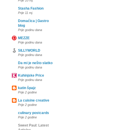
Prije 10 mj.
Stasha Fashion
Prije 11 mj.
Domaćica | Gastro
blog
Prije godinu dana
MEZZE
Prije godinu dana
SILLYWORLD
Prije godinu dana
Da mi je nešto slatko
Prije godinu dana
Kuhinjske Price
Prije godinu dana
katin špajz
Prije 2 godine
La cuisine creative
Prije 2 godine
culinary postcards
Prije 2 godine
Sweet Paul: Latest