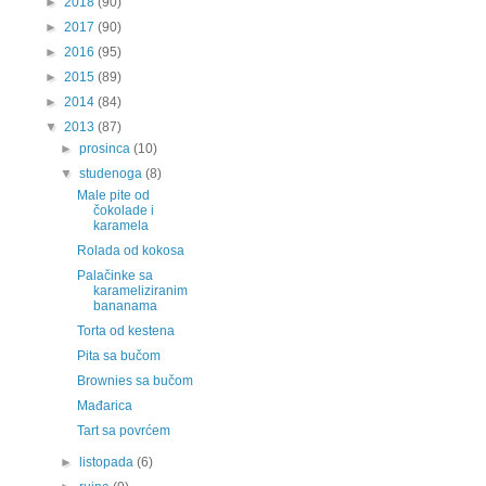
►
2018
(90)
►
2017
(90)
►
2016
(95)
►
2015
(89)
►
2014
(84)
▼
2013
(87)
►
prosinca
(10)
▼
studenoga
(8)
Male pite od
čokolade i
karamela
Rolada od kokosa
Palačinke sa
karameliziranim
bananama
Torta od kestena
Pita sa bučom
Brownies sa bučom
Mađarica
Tart sa povrćem
►
listopada
(6)