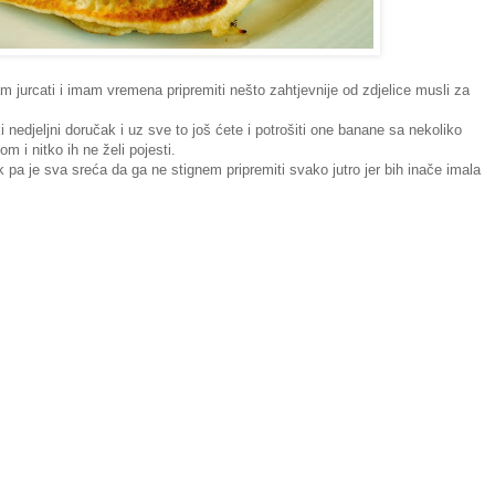
m jurcati i imam vremena pripremiti nešto zahtjevnije od zdjelice musli za
 nedjeljni doručak i uz sve to još ćete i potrošiti one banane sa nekoliko
m i nitko ih ne želi pojesti.
k pa je sva sreća da ga ne stignem pripremiti svako jutro jer bih inače imala