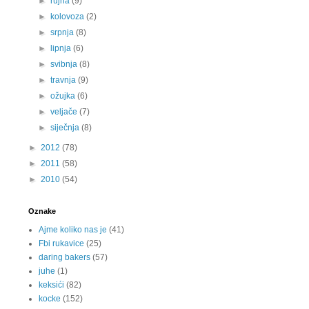
►
rujna
(9)
►
kolovoza
(2)
►
srpnja
(8)
►
lipnja
(6)
►
svibnja
(8)
►
travnja
(9)
►
ožujka
(6)
►
veljače
(7)
►
siječnja
(8)
►
2012
(78)
►
2011
(58)
►
2010
(54)
Oznake
Ajme koliko nas je
(41)
Fbi rukavice
(25)
daring bakers
(57)
juhe
(1)
keksići
(82)
kocke
(152)