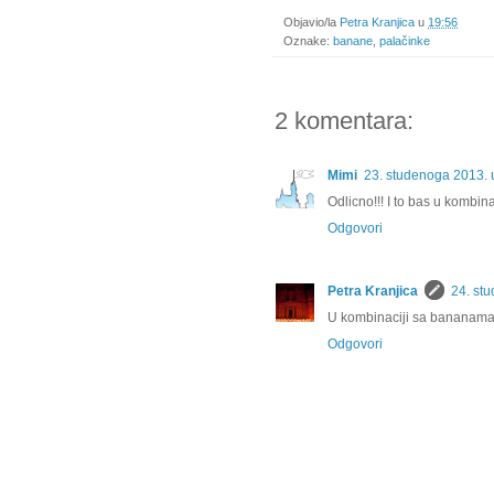
Objavio/la
Petra Kranjica
u
19:56
Oznake:
banane
,
palačinke
2 komentara:
Mimi
23. studenoga 2013. 
Odlicno!!! I to bas u kombina
Odgovori
Petra Kranjica
24. st
U kombinaciji sa bananama 
Odgovori