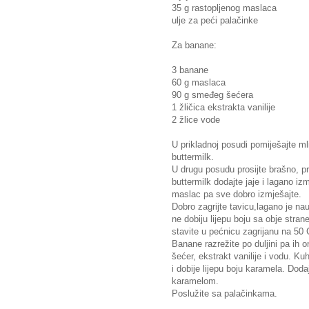
35 g rastopljenog maslaca
ulje za peći palačinke
Za banane:
3 banane
60 g maslaca
90 g smeđeg šećera
1 žličica ekstrakta vanilije
2 žlice vode
U prikladnoj posudi pomiješajte mli
buttermilk.
U drugu posudu prosijte brašno, pr
buttermilk dodajte jaje i lagano iz
maslac pa sve dobro izmješajte.
Dobro zagrijte tavicu,lagano je nau
ne dobiju lijepu boju sa obje stra
stavite u pećnicu zagrijanu na 50
Banane razrežite po duljini pa ih 
šećer, ekstrakt vanilije i vodu. K
i dobije lijepu boju karamela. Dod
karamelom.
Poslužite sa palačinkama.