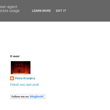
 user-agent
nerate usage
LEARN MORE
GOT IT
O meni
Petra Kranjica
Prikaži moj cijeli profil