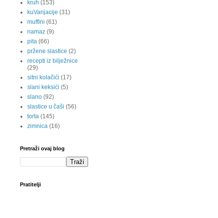
kruh
(153)
kuVarijacije
(31)
muffini
(61)
namaz
(9)
pita
(66)
pržene slastice
(2)
recepti iz bilježnice
(29)
sitni kolačići
(17)
slani keksići
(5)
slano
(92)
slastice u čaši
(56)
torta
(145)
zimnica
(16)
Pretraži ovaj blog
Pratitelji