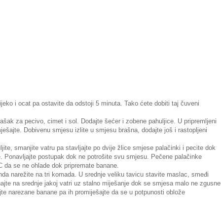
jeko i ocat pa ostavite da odstoji 5 minuta. Tako ćete dobiti taj čuveni
ašak za pecivo, cimet i sol. Dodajte šećer i zobene pahuljice. U pripremljeni
mješajte. Dobivenu smjesu izlite u smjesu brašna, dodajte još i rastopljeni
ljite, smanjite vatru pa stavljajte po dvije žlice smjese palačinki i pecite dok
ne. Ponavljajte postupak dok ne potrošite svu smjesu. Pečene palačinke
 C da se ne ohlade dok pripremate banane.
onda narežite na tri komada. U srednje veliku tavicu stavite maslac, smeđi
uhajte na srednje jakoj vatri uz stalno miješanje dok se smjesa malo ne zgusne
ajte narezane banane pa ih promiješajte da se u potpunosti oblože