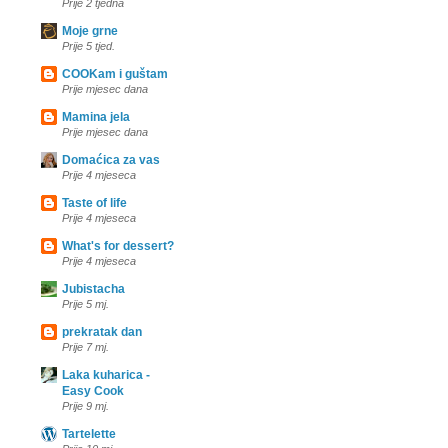
Prije 2 tjedna
Moje grne
Prije 5 tjed.
COOKam i guštam
Prije mjesec dana
Mamina jela
Prije mjesec dana
Domaćica za vas
Prije 4 mjeseca
Taste of life
Prije 4 mjeseca
What's for dessert?
Prije 4 mjeseca
Jubistacha
Prije 5 mj.
prekratak dan
Prije 7 mj.
Laka kuharica -
Easy Cook
Prije 9 mj.
Tartelette