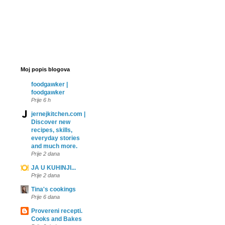
Moj popis blogova
foodgawker |
foodgawker
Prije 6 h
jernejkitchen.com |
Discover new
recipes, skills,
everyday stories
and much more.
Prije 2 dana
JA U KUHINJI...
Prije 2 dana
Tina's cookings
Prije 6 dana
Provereni recepti.
Cooks and Bakes