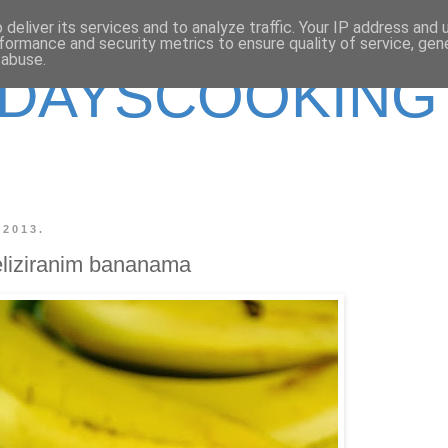
deliver its services and to analyze traffic. Your IP address and
formance and security metrics to ensure quality of service, ge
 abuse.
DAYSCOOKING
 2013.
eliziranim bananama