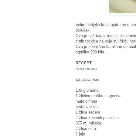
Volim nedjelje kada ujutro ne mora
doručak.
Ovo je baš takav recept, za zimski
crnih točkica na koje svi frkću noso
Ovo je poprilično karoličan doruča
otprilike 200 kila.
RECEPT:
Recept za ispis
Za palačinke:
185 g brašna
1 žličica praška za pecivo
malo cimeta
prstohvat soli
1 žlica šećera
2 žlice zobenih pahuljica
375 ml mlijeka
2 žlice octa
1 jaje