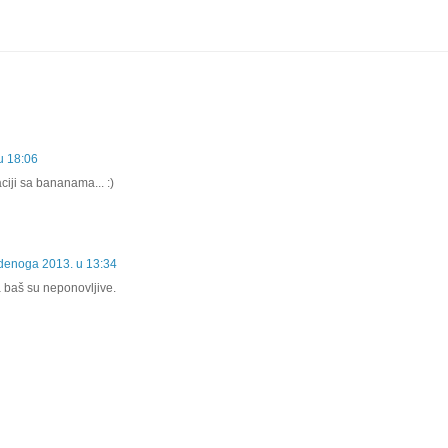
u 18:06
ciji sa bananama... :)
udenoga 2013. u 13:34
baš su neponovljive.