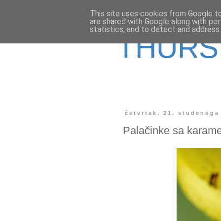
This site uses cookies from Google to 
are shared with Google along with per
statistics, and to detect and address
THURS
četvrtak, 21. studenoga
Palačinke sa karam