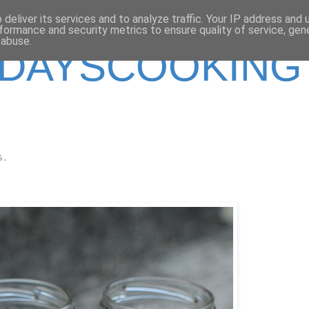
deliver its services and to analyze traffic. Your IP address and
formance and security metrics to ensure quality of service, ge
 abuse.
DAYSCOOKING
5.