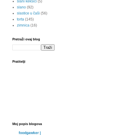
slani keksići
(5)
slano
(92)
slastice u čaši
(56)
torta
(145)
zimnica
(16)
Pretraži ovaj blog
Pratitelji
Moj popis blogova
foodgawker |