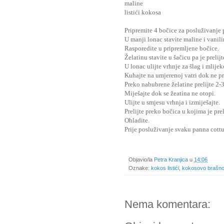
maline
listići kokosa
Pripremite 4 bočice za posluživanje 
U manji lonac stavite maline i vanil
Rasporedite u pripremljene bočice.
Želatinu stavite u šačicu pa je prelij
U lonac ulijte vrhnje za šlag i mlije
Kuhajte na umjerenoj vatri dok ne pr
Preko nabubrene želatine prelijte 2-
Miješajte dok se žeatina ne otopi.
Ulijte u smjesu vrhnja i izmiješajte.
Prelijte preko bočica u kojima je pre
Ohladite.
Prije posluživanje svaku panna cottu
Objavio/la
Petra Kranjica
u
14:06
Oznake:
kokos listići
,
kokosovo brašn
Nema komentara: