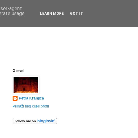
 user-agent
nerate usage
LEARN MORE
GOT IT
O meni
Petra Kranjica
Prikaži moj cijeli profil