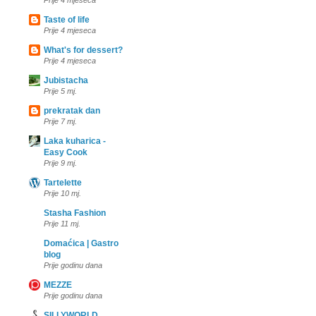
Prije 4 mjeseca
Taste of life
Prije 4 mjeseca
What's for dessert?
Prije 4 mjeseca
Jubistacha
Prije 5 mj.
prekratak dan
Prije 7 mj.
Laka kuharica -
Easy Cook
Prije 9 mj.
Tartelette
Prije 10 mj.
Stasha Fashion
Prije 11 mj.
Domaćica | Gastro
blog
Prije godinu dana
MEZZE
Prije godinu dana
SILLYWORLD