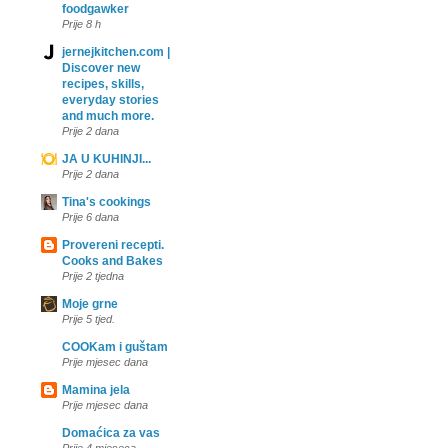
foodgawker
Prije 8 h
jernejkitchen.com |
Discover new
recipes, skills,
everyday stories
and much more.
Prije 2 dana
JA U KUHINJI...
Prije 2 dana
Tina's cookings
Prije 6 dana
Provereni recepti.
Cooks and Bakes
Prije 2 tjedna
Moje grne
Prije 5 tjed.
COOKam i guštam
Prije mjesec dana
Mamina jela
Prije mjesec dana
Domaćica za vas