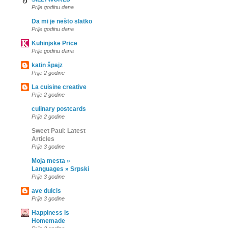
Prije godinu dana
Da mi je nešto slatko
Prije godinu dana
Kuhinjske Price
Prije godinu dana
katin špajz
Prije 2 godine
La cuisine creative
Prije 2 godine
culinary postcards
Prije 2 godine
Sweet Paul: Latest
Articles
Prije 3 godine
Moja mesta »
Languages » Srpski
Prije 3 godine
ave dulcis
Prije 3 godine
Happiness is
Homemade