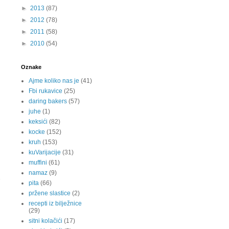
►
2013
(87)
►
2012
(78)
►
2011
(58)
►
2010
(54)
Oznake
Ajme koliko nas je
(41)
Fbi rukavice
(25)
daring bakers
(57)
juhe
(1)
keksići
(82)
kocke
(152)
kruh
(153)
kuVarijacije
(31)
muffini
(61)
namaz
(9)
pita
(66)
pržene slastice
(2)
recepti iz bilježnice
(29)
sitni kolačići
(17)