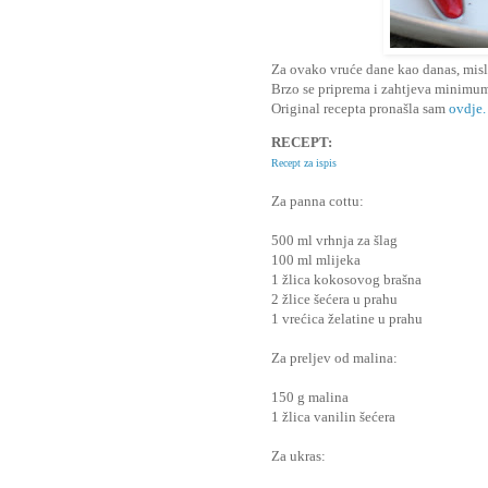
Za ovako vruće dane kao danas, misl
Brzo se priprema i zahtjeva minimum 
Original recepta pronašla sam
ovdje.
RECEPT:
Recept za ispis
Za panna cottu:
500 ml vrhnja za šlag
100 ml mlijeka
1 žlica kokosovog brašna
2 žlice šećera u prahu
1 vrećica želatine u prahu
Za preljev od malina:
150 g malina
1 žlica vanilin šećera
Za ukras: