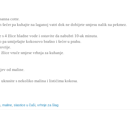
panna cotte.
in šećer pa kuhajte na laganoj vatri dok ne dobijete smjesu nalik na pekmez.
te s 4 žlice hladne vode i ostavite da nabubri 10-ak minuta.
ko pa umiješajte kokosovo brašno i šećer u prahu.
ovrije.
3 žlice vruće smjese vrhnja za kuhanje.
ljev od maline.
 ukrasite s nekoliko malina i listićima kokosa.
o
,
maline
,
slastice u čaši
,
vrhnje za šlag