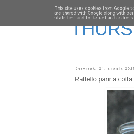
This site uses cookies from Google to 
are shared with Google along with per
statistics, and to detect and address
THURS
četvrtak, 24. srpnja 202
Raffello panna cotta