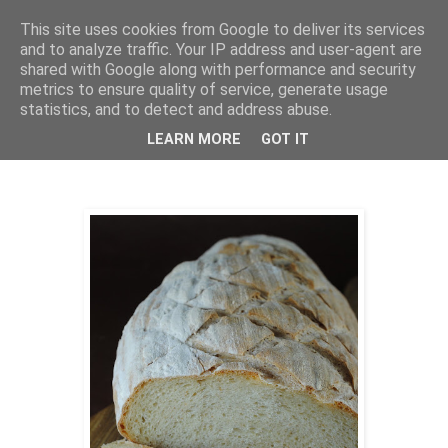
This site uses cookies from Google to deliver its services
THURSDAYSCOOKING
and to analyze traffic. Your IP address and user-agent are
shared with Google along with performance and security
metrics to ensure quality of service, generate usage
statistics, and to detect and address abuse.
ponedjeljak, 23. rujna 2024.
Kruh s pivom
LEARN MORE
GOT IT