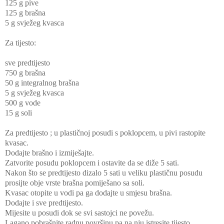
125 g pive
125 g brašna
5 g svježeg kvasca
Za tijesto:
sve predtijesto
750 g brašna
50 g integralnog brašna
5 g svježeg kvasca
500 g vode
15 g soli
Za predtijesto ; u plastičnoj posudi s
poklopcem, u pivi rastopite
kvasac.
Dodajte brašno i izmiješajte.
Zatvorite posudu poklopcem i ostavite da se diže 5 sati.
Nakon što se predtijesto dizalo 5 sati u veliku plastičnu posudu
prosijte obje vrste brašna pomiješano sa soli.
Kvasac otopite u vodi pa ga dodajte u smjesu brašna.
Dodajte i sve predtijesto.
Mijesite u posudi dok se svi sastojci ne povežu.
Lagano pobrašnite radnu površinu pa na nju istresite tijesto.