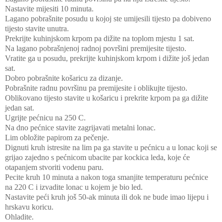
Nastavite mijesiti 10 minuta.
Lagano pobrašnite posudu u kojoj ste umijesili tijesto pa dobiveno
tijesto stavite unutra.
Prekrijte kuhinjskom krpom pa dižite na toplom mjestu 1 sat.
Na lagano pobrašnjenoj radnoj površini premijesite tijesto.
Vratite ga u posudu, prekrijte kuhinjskom krpom i dižite još jedan
sat.
Dobro pobrašnite košaricu za dizanje.
Pobrašnite radnu površinu pa premijesite i oblikujte tijesto.
Oblikovano tijesto stavite u košaricu i prekrite krpom pa ga dižite
jedan sat.
Ugrijte pećnicu na 250 C.
Na dno pećnice stavite zagrijavati metalni lonac.
Lim obložite papirom za pečenje.
Dignuti kruh istresite na lim pa ga stavite u pećnicu a u lonac koji se
grijao zajedno s pećnicom ubacite par kockica leda, koje će
otapanjem stvoriti vodenu paru.
Pecite kruh 10 minuta a nakon toga smanjite temperaturu pećnice
na 220 C i izvadite lonac u kojem je bio led.
Nastavite peći kruh još 50-ak minuta ili dok ne bude imao lijepu i
hrskavu koricu.
Ohladite.