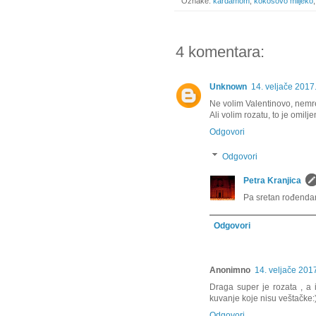
Oznake:
kardamom
,
kokosovo mlijeko
4 komentara:
Unknown
14. veljače 2017
Ne volim Valentinovo, nemr
Ali volim rozatu, to je omilj
Odgovori
Odgovori
Petra Kranjica
Pa sretan rođenda
Odgovori
Anonimno
14. veljače 201
Draga super je rozata , a 
kuvanje koje nisu veštačke:
Odgovori