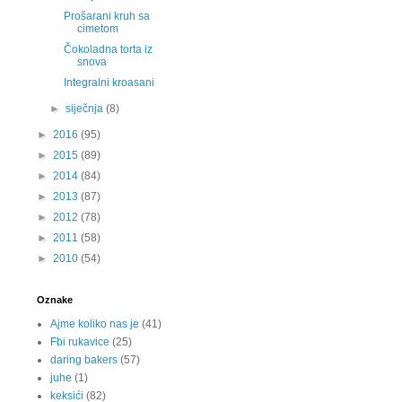
Prošarani kruh sa
cimetom
Čokoladna torta iz
snova
Integralni kroasani
►
siječnja
(8)
►
2016
(95)
►
2015
(89)
►
2014
(84)
►
2013
(87)
►
2012
(78)
►
2011
(58)
►
2010
(54)
Oznake
Ajme koliko nas je
(41)
Fbi rukavice
(25)
daring bakers
(57)
juhe
(1)
keksići
(82)