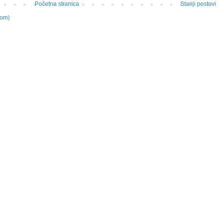
Početna stranica
Stariji postovi
tom)