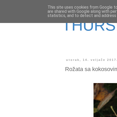
This site uses cookies from Google to 
are shared with Google along with per
statistics, and to detect and address
THURS
utorak, 14. veljače 2017
Rožata sa kokosovi