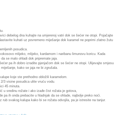
tu.
avici debelog dna kuhajte na umjerenoj vatri dok se šećer ne otopi. Pojačajte
. Nastavite kuhati uz povremeno miješanje dok karamel ne poprimi zlatno žutu
remljenih posudica.
e kokosovo mlijeko, mlijeko, kardamom i naribanu limunovu koricu. Kada
e da se malo ohladi dok pripremate jaja.
šećer pa ih dobro izradite pjenjačom dok se šećer ne otopi. Ulijevajte smjesu
miješanje, kako se jaja ne bi zgrušala.
kalupe koje ste prethodno obložili karamelom.
 2/3 visine posudica ulite vruću vodu.
ici 45 minuta.
ić u sredinu rožate i ako izađe čist rožata je gotova,
de pa ih onda prebacite u hladnjak da se ohlade, najbolje preko noći.
 rub svakog kalupa kako bi se rožata odvojila, pa je istresite na tanjur.