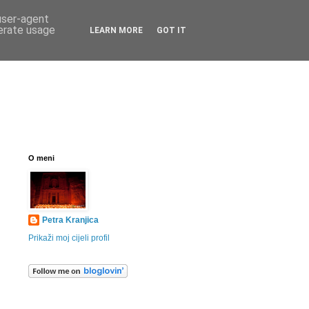
 user-agent
nerate usage
LEARN MORE
GOT IT
O meni
Petra Kranjica
Prikaži moj cijeli profil