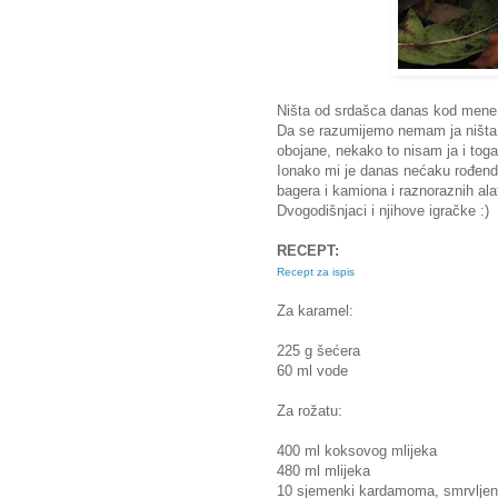
Ništa od srdašca danas kod mene
Da se razumijemo nemam ja ništa p
obojane, nekako to nisam ja i toga
Ionako mi je danas nećaku rođenda
bagera i kamiona i raznoraznih ala
Dvogodišnjaci i njihove igračke :)
RECEPT:
Recept za ispis
Za karamel:
225 g šećera
60 ml vode
Za rožatu:
400 ml koksovog mlijeka
480 ml mlijeka
10 sjemenki kardamoma, smrvljen