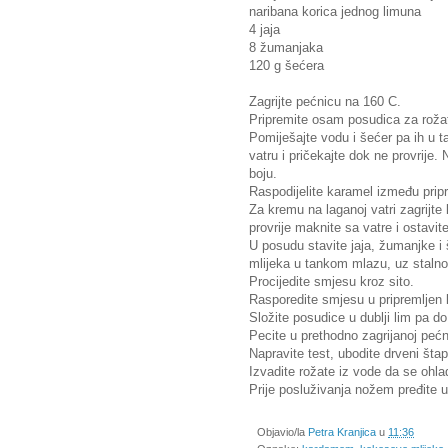
naribana korica jednog limuna
4 jaja
8 žumanjaka
120 g šećera
Zagrijte pećnicu na 160 C.
Pripremite osam posudica za roža
Pomiješajte vodu i šećer pa ih u t
vatru i pričekajte dok ne provrije
boju.
Raspodijelite karamel između prip
Za kremu na laganoj vatri zagrijt
provrije maknite sa vatre i ostavit
U posudu stavite jaja, žumanjke i 
mlijeka u tankom mlazu, uz stalno 
Procijedite smjesu kroz sito.
Rasporedite smjesu u pripremljen 
Složite posudice u dublji lim pa do
Pecite u prethodno zagrijanoj pećn
Napravite test, ubodite drveni štap
Izvadite rožate iz vode da se ohla
Prije posluživanja nožem pređite uz
Objavio/la
Petra Kranjica
u
11:36