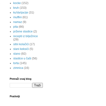
kocke
(152)
kruh
(153)
kuVarijacije
(31)
muffini
(61)
namaz
(9)
pita
(66)
pržene slastice
(2)
recepti iz bilježnice
(29)
sitni kolačići
(17)
slani keksići
(5)
slano
(92)
slastice u čaši
(56)
torta
(145)
zimnica
(16)
Pretraži ovaj blog
Pratitelji