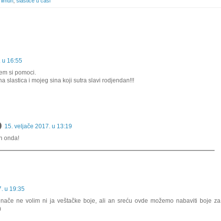
,
limun
,
slastice u čaši
. u 16:55
em si pomoci.
ena slastica i mojeg sina koji sutra slavi rodjendan!!!
15. veljače 2017. u 13:19
n onda!
7. u 19:35
inače ne volim ni ja veštačke boje, ali an sreću ovde možemo nabaviti boje za
)