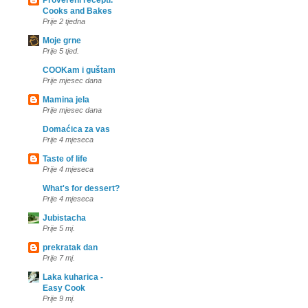
Provereni recepti.
Cooks and Bakes
Prije 2 tjedna
Moje grne
Prije 5 tjed.
COOKam i guštam
Prije mjesec dana
Mamina jela
Prije mjesec dana
Domaćica za vas
Prije 4 mjeseca
Taste of life
Prije 4 mjeseca
What's for dessert?
Prije 4 mjeseca
Jubistacha
Prije 5 mj.
prekratak dan
Prije 7 mj.
Laka kuharica -
Easy Cook
Prije 9 mj.