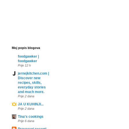
Moj popis blogova
foodgawker |
foodgawker
Prije 12 h
jernejkitchen.com |
Discover new
recipes, skills,
everyday stories
and much more.
Prije 2 dana
JA U KUHINJI...
Prije 2 dana
Tina's cookings
Prije 6 dana