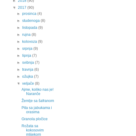
►
2018
(90)
▼
2017
(90)
►
prosinca
(4)
►
studenoga
(8)
►
listopada
(9)
►
rujna
(8)
►
kolovoza
(9)
►
srpnja
(9)
►
lipnja
(7)
►
svibnja
(7)
►
travnja
(6)
►
ožujka
(7)
▼
veljače
(8)
Ajme, koliko nas je!
Naranče
Žemlje sa šafranom
Pita sa jabukama i
orasima
Granola pločice
Rožata sa
kokosovim
mlijekom