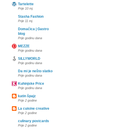
Tartelette
Prije 10 mj.
Stasha Fashion
Prije 11 mj.
Domaćica | Gastro
blog
Prije godinu dana
MEZZE
Prije godinu dana
SILLYWORLD
Prije godinu dana
Da mi je nešto slatko
Prije godinu dana
Kuhinjske Price
Prije godinu dana
katin špajz
Prije 2 godine
La cuisine creative
Prije 2 godine
culinary postcards
Prije 2 godine