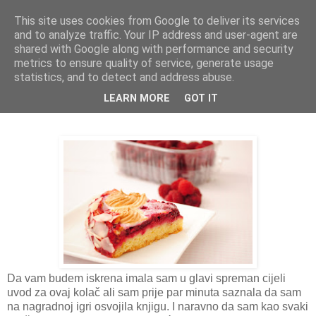
This site uses cookies from Google to deliver its services
THURSDAYSCOOKING
and to analyze traffic. Your IP address and user-agent are
shared with Google along with performance and security
metrics to ensure quality of service, generate usage
statistics, and to detect and address abuse.
četvrtak, 1. kolovoza 2013.
Snovi od maline
LEARN MORE
GOT IT
Da vam budem iskrena imala sam u glavi spreman cijeli
uvod za ovaj kolač ali sam prije par minuta saznala da sam
na nagradnoj igri osvojila knjigu. I naravno da sam kao svaki