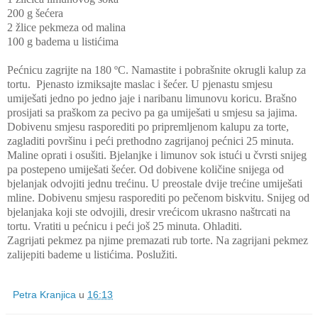
200 g šećera
2 žlice pekmeza od malina
100 g badema u listićima
Pećnicu zagrijte na 180 ºC. Namastite i pobrašnite okrugli kalup za
tortu. Pjenasto izmiksajte maslac i šećer. U pjenastu smjesu
umiješati jedno po jedno jaje i naribanu limunovu koricu. Brašno
prosijati sa praškom za pecivo pa ga umiješati u smjesu sa jajima.
Dobivenu smjesu rasporediti po pripremljenom kalupu za torte,
zagladiti površinu i peći prethodno zagrijanoj pećnici 25 minuta.
Maline oprati i osušiti. Bjelanjke i limunov sok istući u čvrsti snijeg
pa postepeno umiješati šećer. Od dobivene količine snijega od
bjelanjak odvojiti jednu trećinu. U preostale dvije trećine umiješati
mline. Dobivenu smjesu rasporediti po pečenom biskvitu. Snijeg od
bjelanjaka koji ste odvojili, dresir vrećicom ukrasno naštrcati na
tortu. Vratiti u pećnicu i peći još 25 minuta. Ohladiti.
Zagrijati pekmez pa njime premazati rub torte. Na zagrijani pekmez
zalijepiti bademe u listićima. Poslužiti.
Petra Kranjica
u
16:13