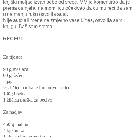
knjiški moljac izvan sebe od sreće. MM je komentirao da je
prema osmjehu na mom licu očekivao da ću mu reći da sam
u najmanju ruku osvojila auto.
Nije auto ali mene neizmjerno veseli. Yes, osvojila sam
knjigu! Baš sam sretna!
RECEPT:
Za tijesto:
90 g maslaca
90 g šećera
2 jaja
½ žličice naribane limunove korice
180g brašna
1 žličica praška za pecivo
Za nadjev:
450 g malina
4 bjelanjka
1 žličica limunovog soka