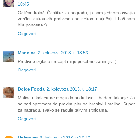
10:45
Odličan kolač! Čestitke za nagradu, ja sam jednom osvojila
vrećicu dukatovih proizvoda na nekom natječaju i baš sam
bila ponosna :)
Odgovori
Marinica
2. kolovoza 2013. u 13:53
Predivno izgleda i recept mi je posebno zanimljiv :)
Odgovori
Dolce Fooda
2. kolovoza 2013. u 18:17
Maline u kolacu ne mogu da budu lose... badem takodje. Ja
se sad spremam da pravim pitu od breskvi I malina. Super
za nagradu, svako se raduje takvim sitnicama.
Odgovori
Unknown
3. kolovoza 2013. u 23:40