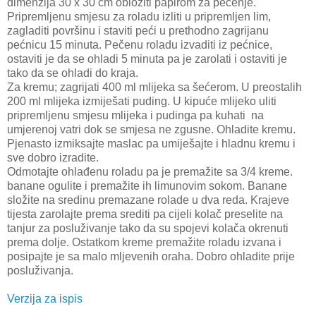
dimenzija 30 x 30 cm obložiti papirom za pečenje.
Pripremljenu smjesu za roladu izliti u pripremljen lim,
zagladiti površinu i staviti peći u prethodno zagrijanu
pećnicu 15 minuta. Pečenu roladu izvaditi iz pećnice,
ostaviti je da se ohladi 5 minuta pa je zarolati i ostaviti je
tako da se ohladi do kraja.
Za kremu; zagrijati 400 ml mlijeka sa šećerom. U preostalih
200 ml mlijeka izmiješati puding. U kipuće mlijeko uliti
pripremljenu smjesu mlijeka i pudinga pa kuhati na
umjerenoj vatri dok se smjesa ne zgusne. Ohladite kremu.
Pjenasto izmiksajte maslac pa umiješajte i hladnu kremu i
sve dobro izradite.
Odmotajte ohlađenu roladu pa je premažite sa 3/4 kreme.
banane ogulite i premažite ih limunovim sokom. Banane
složite na sredinu premazane rolade u dva reda. Krajeve
tijesta zarolajte prema srediti pa cijeli kolač preselite na
tanjur za posluživanje tako da su spojevi kolača okrenuti
prema dolje. Ostatkom kreme premažite roladu izvana i
posipajte je sa malo mljevenih oraha. Dobro ohladite prije
posluživanja.
Verzija za ispis