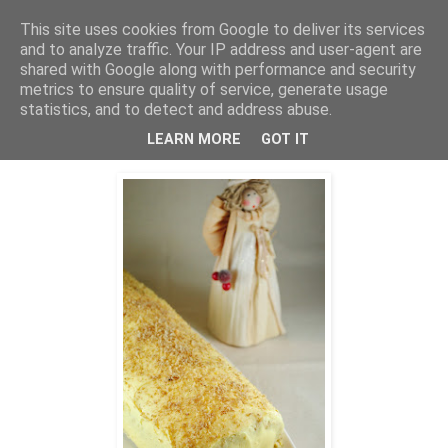
This site uses cookies from Google to deliver its services
THURSDAYSCOOKING
and to analyze traffic. Your IP address and user-agent are
shared with Google along with performance and security
metrics to ensure quality of service, generate usage
statistics, and to detect and address abuse.
petak, 21. prosinca 2012.
Ajme, koliko nas je! Banane
LEARN MORE
GOT IT