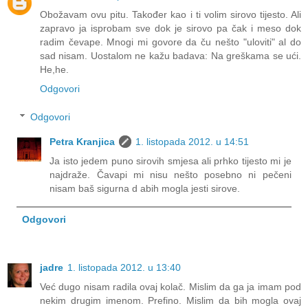
Obožavam ovu pitu. Također kao i ti volim sirovo tijesto. Ali
zapravo ja isprobam sve dok je sirovo pa čak i meso dok
radim čevape. Mnogi mi govore da ču nešto "uloviti" al do
sad nisam. Uostalom ne kažu badava: Na greškama se ući.
He,he.
Odgovori
Odgovori
Petra Kranjica
1. listopada 2012. u 14:51
Ja isto jedem puno sirovih smjesa ali prhko tijesto mi je
najdraže. Čavapi mi nisu nešto posebno ni pečeni
nisam baš sigurna d abih mogla jesti sirove.
Odgovori
jadre
1. listopada 2012. u 13:40
Već dugo nisam radila ovaj kolač. Mislim da ga ja imam pod
nekim drugim imenom. Prefino. Mislim da bih mogla ovaj