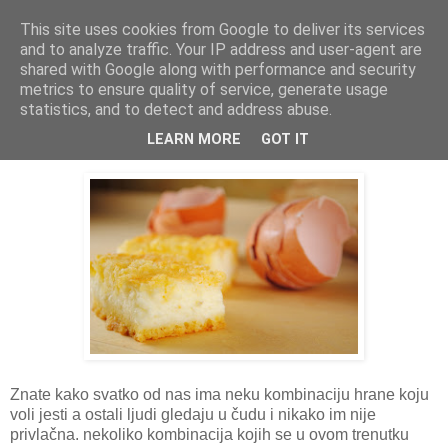
This site uses cookies from Google to deliver its services
THURSDAYSCOOKING
and to analyze traffic. Your IP address and user-agent are
shared with Google along with performance and security
metrics to ensure quality of service, generate usage
statistics, and to detect and address abuse.
ponedjeljak, 1. listopada 2012.
Pita od jogurta
LEARN MORE
GOT IT
Znate kako svatko od nas ima neku kombinaciju hrane koju
voli jesti a ostali ljudi gledaju u čudu i nikako im nije
privlačna. nekoliko kombinacija kojih se u ovom trenutku