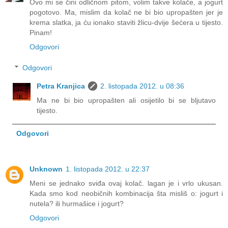
Ovo mi se čini odličnom pitom, volim takve kolače, a jogurt
pogotovo. Ma, mislim da kolač ne bi bio upropašten jer je
krema slatka, ja ću ionako staviti žlicu-dvije šećera u tijesto.
Pinam!
Odgovori
Odgovori
Petra Kranjica
2. listopada 2012. u 08:36
Ma ne bi bio upropašten ali osijetilo bi se bljutavo
tijesto.
Odgovori
Unknown
1. listopada 2012. u 22:37
Meni se jednako sviđa ovaj kolač. lagan je i vrlo ukusan.
Kada smo kod neobičnih kombinacija šta misliš o: jogurt i
nutela? ili hurmašice i jogurt?
Odgovori