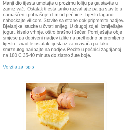
Manji dio tijesta umotajte u prozirnu foliju pa ga stavite u
zamrzivač. Ostatak tijesta tanko razvaljajte pa ga stavite u
namašćen i pobrašnjen lim od pećnice. Tijesto lagano
nabockajte vilicom. Stavite sa strane dok pripremite nadjev.
Bjelanjke istucite u čvrsti snijeg. U drugoj zdjeli izmiješajte
jogurt, kiselo vrhnje, oštro brašno i šećer. Pomiješajte obje
smjese pa dobiveni nadjev izlite na prethodno pripremljeno
tijesto. Izvadite ostatak tijesta iz zamrzivača pa tako
smrznutog naribajte na nadjev. Pecite u pećnici zagrijanoj
na 180 C 35-40 minuta do zlatno žute boje.
Verzija za ispis