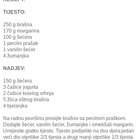
TIJESTO:
250 g brašna
170 g margarina
100 g šećera
1 pecilni prašak
1 vanilin šećer
4 žumanjka
NADJEV:
150 g šećera
3 čašice jogurta
2 čašice kiselog vrhnja
5 žlica oštrog brašna
4 bjelanjka
Na radnu površinu prosijte brašno sa pecilnim praškom.
Dodajte šećer, vanilin šećer, žumanjke i omekšali margarin.
Umijesite glatko tijesto. Tijesto podijelite na dva djela;jedan
veći dio otprilike 2/3 tijesta a drugi manji otprilike 1/3 tijesta.