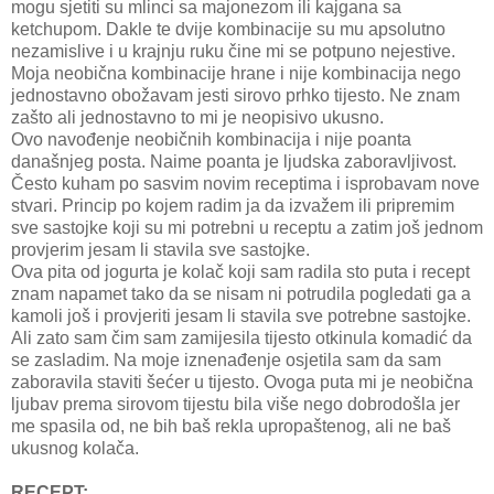
mogu sjetiti su mlinci sa majonezom ili kajgana sa
ketchupom. Dakle te dvije kombinacije su mu apsolutno
nezamislive i u krajnju ruku čine mi se potpuno nejestive.
Moja neobična kombinacije hrane i nije kombinacija nego
jednostavno obožavam jesti sirovo prhko tijesto. Ne znam
zašto ali jednostavno to mi je neopisivo ukusno.
Ovo navođenje neobičnih kombinacija i nije poanta
današnjeg posta. Naime poanta je ljudska zaboravljivost.
Često kuham po sasvim novim receptima i isprobavam nove
stvari. Princip po kojem radim ja da izvažem ili pripremim
sve sastojke koji su mi potrebni u receptu a zatim još jednom
provjerim jesam li stavila sve sastojke.
Ova pita od jogurta je kolač koji sam radila sto puta i recept
znam napamet tako da se nisam ni potrudila pogledati ga a
kamoli još i provjeriti jesam li stavila sve potrebne sastojke.
Ali zato sam čim sam zamijesila tijesto otkinula komadić da
se zasladim. Na moje iznenađenje osjetila sam da sam
zaboravila staviti šećer u tijesto. Ovoga puta mi je neobična
ljubav prema sirovom tijestu bila više nego dobrodošla jer
me spasila od, ne bih baš rekla upropaštenog, ali ne baš
ukusnog kolača.
RECEPT: