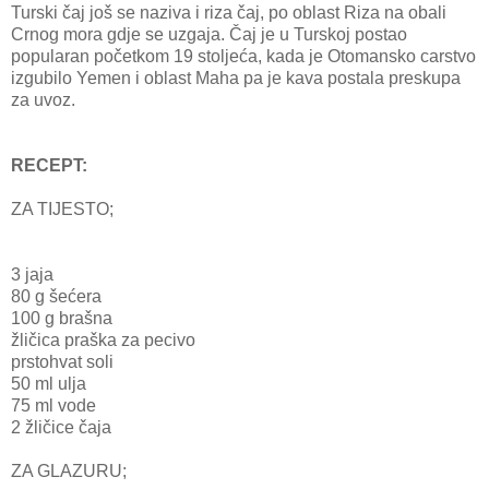
Turski čaj još se naziva i riza čaj, po oblast Riza na obali
Crnog mora gdje se uzgaja. Čaj je u Turskoj postao
popularan početkom 19 stoljeća, kada je Otomansko carstvo
izgubilo Yemen i oblast Maha pa je kava postala preskupa
za uvoz.
RECEPT:
ZA TIJESTO;
3 jaja
80 g šećera
100 g brašna
žličica praška za pecivo
prstohvat soli
50 ml ulja
75 ml vode
2 žličice čaja
ZA GLAZURU;