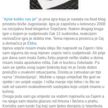
"Ajme koliko nas je!"
je prva igra koja je nastala na food blog
prostoru bivše Jugoslavije. Igra je započela u kolovozu 2008
na inicijativu food blogerice Snježane. Nakon drugog kruga
igre u kojem je sudjelovalo čak 12 sudionika, reakcijom
osnivačice igra je dobila ime. Tema mjeseca prosinca je čaj
a domaćica je
Ebba.
Isprva uopće nisam imala ideju što napraviti sa čajem i bila
sam sigurna da ovaj mjesec uopće neću sudjelovati. Ali prije
par dana sam imala žarku želju pojesti nešto slatko a doma
nisam imala apsolutno ništa, čak ni kockicu čokolade. Pa
sam se sjetila ovog super biskvita koji mi je često dobro
poslužio u ovakvim situacijama. Doista je zahvalan jer trpi
razna "zlostavljanja". Možete u njega umiješati što god se
sjetite i on uvijek uspije. I ništa manje nije bitno i to što se
radi od sasvim svakodnevnih sastojaka koje uvijek imamo u
kuhinji.
Ovoga puta sam ga umjesto sa vodom napravila sa čajem a
na njega sam stavila glazuru od limuna i šećera u prahu.
Koristila sam turski čaj koji sam ljetos donijela iz Istambula.