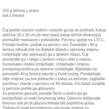
100 g šećera u prahu
sok 1 limuna
Čaj prelite vrućom vodom i ostavite ga da se prohladi. Kalup
veličine 20 x 20 cm (ili neki manji kalup sličnih dimenzija)
premažite maslacem i pobrašnite. Pećnicu ugrijte na 170 C.
Prosijte brašno, prašak za pecivo i sol. Žumanjke i 40 g
šećera miksati dok ne dobijete blijedu i pjenastu smjesu.
Umiješajte ulje ulijevajuči ga u tankom mlazu. Čaj
procijedite pa i njega u tankom mlazu ulite u smjesu
žumanjaka i dobro izmiješajte. Umiješajte i smjesu
prosijanog brašna pa oprezno izmiješajte. Bjelanjke sa
preostalih 40 g šećera istucite u čvrsti snijeg. Pomiješajte
obje smjese, pa sve prebacite u kalup za pečenje, zagladite
površinu i stavite u pećnicu na 45 minuta. čim kolač izvadite
iz pećnice prelite ga glazurom.
Za pripremu glazure; prosijte šećer u prahu pa ga
pomiješajte sa malo limunovog soka. Oprezno dolijevajte
limunov sok jer bi glazura trebala biti poprilično gusta.
Trebala bi imati konzistenciju vrlo guste smjese za